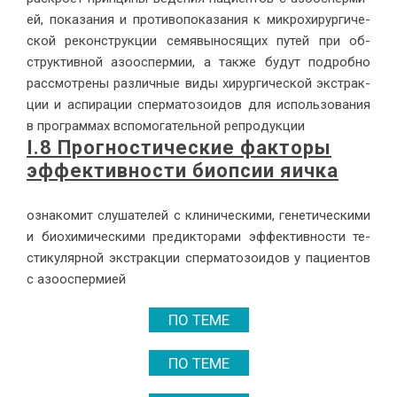
ей, по­ка­за­ния и про­ти­во­по­ка­за­ния к мик­ро­хи­рур­ги­че­
ской ре­кон­струк­ции се­мя­вы­но­ся­щих пу­тей при об­
струк­тив­ной азоос­пер­мии, а так­же бу­дут по­дроб­но
рас­смот­ре­ны раз­лич­ные ви­ды хи­рур­ги­че­ской экс­трак­
ции и ас­пи­ра­ции спер­ма­то­зо­и­дов для ис­поль­зо­ва­ния
в про­грам­мах вспо­мо­га­тель­ной ре­про­дук­ции
I.8 Про­гно­сти­че­ские фак­то­ры
эф­фек­тив­но­сти биоп­сии яич­ка
озна­ко­мит слу­ша­те­лей с кли­ни­че­ски­ми, ге­не­ти­че­ски­ми
и био­хи­ми­че­ски­ми пре­дик­то­ра­ми эф­фек­тив­но­сти те­
сти­ку­ляр­ной экс­трак­ции спер­ма­то­зо­и­дов у па­ци­ен­тов
с азоос­пер­ми­ей
ПО ТЕМЕ
ПО ТЕМЕ