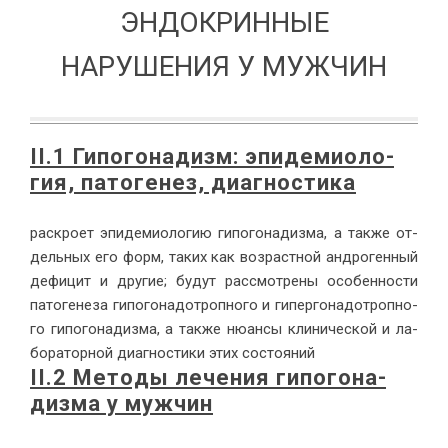
ЭНДОКРИННЫЕ
НАРУШЕНИЯ У МУЖЧИН
II.1 Ги­по­го­на­дизм: эпи­де­мио­ло­
гия, па­то­ге­нез, ди­а­гно­сти­ка
рас­кро­ет эпи­де­мио­ло­гию ги­по­го­на­диз­ма, а так­же от­
дель­ных его форм, та­ких как воз­раст­ной ан­дро­ген­ный
де­фи­цит и дру­гие; бу­дут рас­смот­ре­ны осо­бен­но­сти
па­то­ге­не­за ги­по­го­на­до­троп­но­го и ги­пер­го­на­до­троп­но­
го ги­по­го­на­диз­ма, а так­же ню­ан­сы кли­ни­че­ской и ла­
бо­ра­тор­ной ди­а­гно­сти­ки этих со­сто­я­ний
II.2 Ме­то­ды ле­че­ния ги­по­го­на­
диз­ма у муж­чин