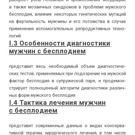
а так­же мо­за­ич­ных син­дро­мов в про­бле­ме муж­ско­го
бес­пло­дия, вли­я­ние неко­то­рых ге­не­ти­че­ских му­та­ций
на фер­тиль­ность муж­чи­ны и его потом­ства в слу­чае
при­ме­не­ния вспо­мо­га­тель­ных ре­про­дук­тив­ных тех­но­
ло­гий
I.3 Осо­бен­но­сти ди­а­гно­сти­ки
муж­чин с бес­пло­ди­ем
пред­ста­вит весь необ­хо­ди­мый объ­ем ди­а­гно­сти­че­
ских те­стов, при­ме­ня­е­мых при по­до­зре­нии на муж­ской
фак­тор бес­пло­дия в су­пру­же­ской па­ре, и про­де­мон­
стри­ру­ет пол­но­цен­ный ал­го­ритм ди­а­гно­сти­ки раз­лич­
ных форм муж­ско­го бес­пло­дия
I.4 Так­ти­ка ле­че­ния муж­чин
с бес­пло­ди­ем
пред­ста­вит совре­мен­ные дан­ные о ви­дах кон­сер­ва­
тив­ной те­ра­пии, хи­рур­ги­че­ско­го ле­че­ния, в том чис­ле