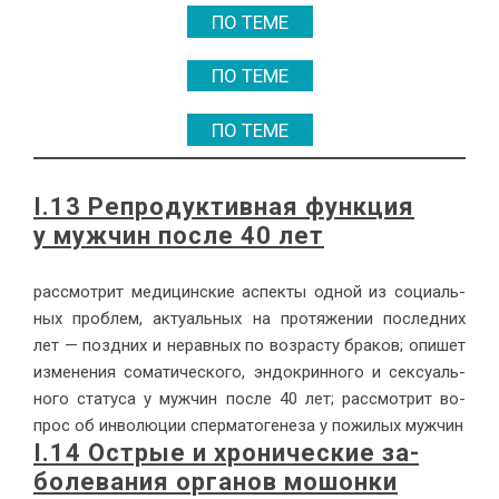
ПО ТЕМЕ
ПО ТЕМЕ
ПО ТЕМЕ
I.13 Ре­про­дук­тив­ная функ­ция
у муж­чин по­сле 40 лет
рас­смот­рит ме­ди­цин­ские ас­пек­ты од­ной из со­ци­аль­
ных про­блем, ак­ту­аль­ных на про­тя­же­нии по­след­них
лет — позд­них и нерав­ных по воз­рас­ту бра­ков; опи­шет
из­ме­не­ния со­ма­ти­че­ско­го, эн­до­крин­но­го и сек­су­аль­
но­го ста­ту­са у муж­чин по­сле 40 лет; рас­смот­рит во­
прос об ин­во­лю­ции спер­ма­то­ге­не­за у по­жи­лых муж­чин
I.14 Ост­рые и хро­ни­че­ские за­
боле­ва­ния ор­га­нов мо­шон­ки