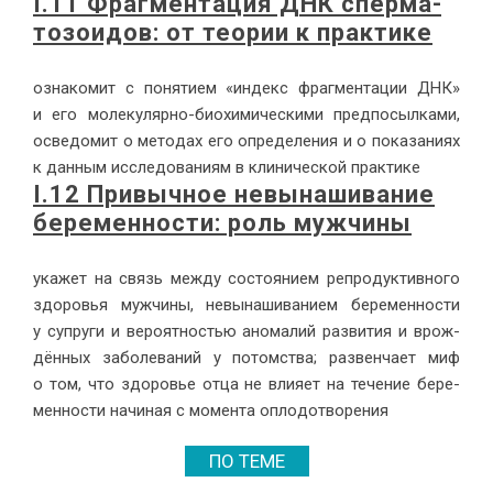
I.11 Фраг­мен­та­ция ДНК спер­ма­
то­зо­и­дов: от тео­рии к прак­ти­ке
озна­ко­мит с по­ня­ти­ем «ин­декс фраг­мен­та­ции ДНК»
и его мо­ле­ку­ляр­но-био­хи­ми­че­ски­ми пред­по­сыл­ка­ми,
осве­до­мит о ме­то­дах его опре­де­ле­ния и о по­ка­за­ни­ях
к дан­ным ис­сле­до­ва­ни­ям в кли­ни­че­ской прак­ти­ке
I.12 При­выч­ное невы­на­ши­ва­ние
бе­ре­мен­но­сти: роль муж­чи­ны
ука­жет на связь меж­ду со­сто­я­ни­ем ре­про­дук­тив­но­го
здо­ро­вья муж­чи­ны, невы­на­ши­ва­ни­ем бе­ре­мен­но­сти
у су­пру­ги и ве­ро­ят­но­стью ано­ма­лий раз­ви­тия и врож­
дён­ных за­боле­ва­ний у потом­ства; раз­вен­ча­ет миф
о том, что здо­ро­вье от­ца не вли­я­ет на те­че­ние бе­ре­
мен­но­сти на­чи­ная с мо­мен­та опло­до­тво­ре­ния
ПО ТЕМЕ