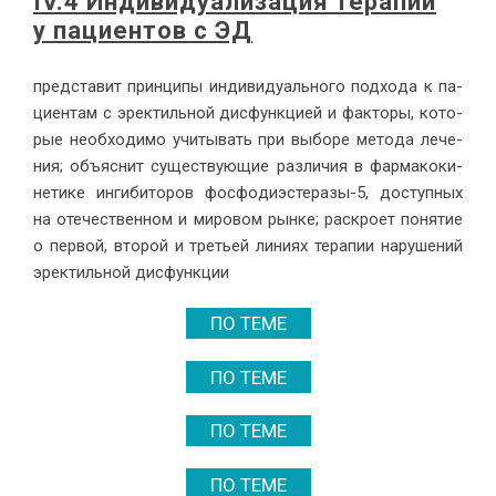
IV.4 Ин­ди­ви­ду­а­ли­за­ция те­ра­пии
у па­ци­ен­тов с ЭД
пред­ста­вит прин­ци­пы ин­ди­ви­ду­аль­но­го под­хо­да к па­
ци­ен­там с эрек­тиль­ной дис­функ­ци­ей и фак­то­ры, ко­то­
рые необ­хо­ди­мо учи­ты­вать при вы­бо­ре ме­то­да ле­че­
ния; объ­яс­нит су­ще­ству­ю­щие раз­ли­чия в фар­ма­ко­ки­
не­ти­ке ин­ги­би­то­ров фос­фо­ди­эс­те­ра­зы-5, до­ступ­ных
на оте­че­ствен­ном и ми­ро­вом рын­ке; рас­кро­ет по­ня­тие
о пер­вой, вто­рой и тре­тьей ли­ни­ях те­ра­пии на­ру­ше­ний
эрек­тиль­ной дис­функ­ции
ПО ТЕМЕ
ПО ТЕМЕ
ПО ТЕМЕ
ПО ТЕМЕ