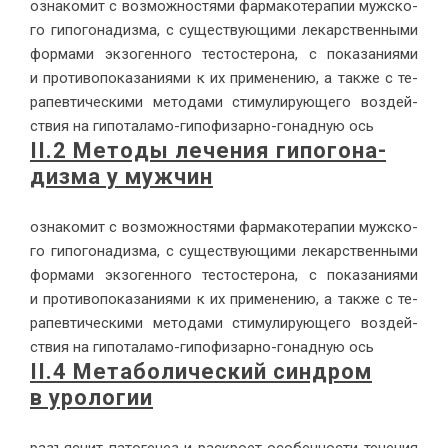
озна­ко­мит с воз­мож­но­стя­ми фар­ма­ко­те­ра­пии муж­ско­
го ги­по­го­на­диз­ма, с су­ще­ству­ю­щи­ми ле­кар­ствен­ны­ми
фор­ма­ми эк­зо­ген­но­го те­сто­сте­ро­на, с по­ка­за­ни­я­ми
и про­ти­во­по­ка­за­ни­я­ми к их при­ме­не­нию, а так­же с те­
ра­пев­ти­че­ски­ми ме­то­да­ми сти­му­ли­ру­ю­ще­го воз­дей­
ствия на ги­по­та­ла­мо-ги­по­фи­зар­но-го­над­ную ось
II.2 Ме­то­ды ле­че­ния ги­по­го­на­
диз­ма у муж­чин
озна­ко­мит с воз­мож­но­стя­ми фар­ма­ко­те­ра­пии муж­ско­
го ги­по­го­на­диз­ма, с су­ще­ству­ю­щи­ми ле­кар­ствен­ны­ми
фор­ма­ми эк­зо­ген­но­го те­сто­сте­ро­на, с по­ка­за­ни­я­ми
и про­ти­во­по­ка­за­ни­я­ми к их при­ме­не­нию, а так­же с те­
ра­пев­ти­че­ски­ми ме­то­да­ми сти­му­ли­ру­ю­ще­го воз­дей­
ствия на ги­по­та­ла­мо-ги­по­фи­зар­но-го­над­ную ось
II.4 Ме­та­бо­ли­че­ский син­дром
в уро­ло­гии
разъ­яс­нит па­то­ге­нез и рас­кро­ет осо­бен­но­сти те­че­ния