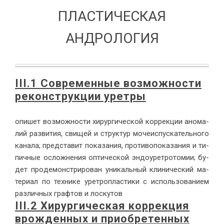
ПЛАСТИЧЕСКАЯ
АНДРОЛОГИЯ
III.1 Совре­мен­ные воз­мож­но­сти
ре­кон­струк­ции урет­ры
опи­шет воз­мож­но­сти хи­рур­ги­че­ской кор­рек­ции ано­ма­
лий раз­ви­тия, сви­щей и струк­тур мо­че­ис­пус­ка­тель­но­го
ка­на­ла; пред­ста­вит по­ка­за­ния, про­ти­во­по­ка­за­ния и ти­
пич­ные ослож­не­ния оп­ти­че­ской эн­до­урет­ро­то­мии; бу­
дет про­де­мон­стри­ро­ван уни­каль­ный кли­ни­че­ский ма­
те­ри­ал по тех­ни­ке урет­ро­пла­сти­ки с ис­поль­зо­ва­ни­ем
раз­лич­ных граф­тов и лос­ку­тов
III.2 Хи­рур­ги­че­ская кор­рек­ция
врож­ден­ных и при­об­ре­тен­ных