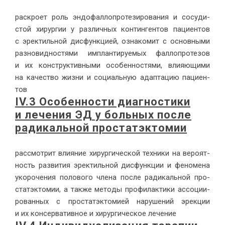
рас­кро­ет роль эн­до­фал­ло­про­те­зи­ро­ва­ния и со­су­ди­
стой хи­рур­гии у раз­лич­ных кон­тин­ген­тов па­ци­ен­тов
с эрек­тиль­ной дис­функ­ци­ей, озна­ко­мит с ос­нов­ны­ми
раз­но­вид­но­стя­ми им­план­ти­ру­е­мых фал­ло­про­те­зов
и их кон­струк­тив­ны­ми осо­бен­но­стя­ми, вли­я­ю­щи­ми
на ка­че­ство жиз­ни и со­ци­аль­ную адап­та­цию па­ци­ен­
тов
IV.3 Осо­бен­но­сти ди­а­гно­сти­ки
и ле­че­ния ЭД у боль­ных по­сле
ра­ди­каль­ной про­стат­эк­то­мии
рас­смот­рит вли­я­ние хи­рур­ги­че­ской тех­ни­ки на ве­ро­ят­
ность раз­ви­тия эрек­тиль­ной дис­функ­ции и фе­но­ме­на
уко­ро­че­ния по­ло­во­го чле­на по­сле ра­ди­каль­ной про­
стат­эк­то­мии, а так­же ме­то­ды про­фи­лак­ти­ки ас­со­ци­и­
ро­ван­ных с про­стат­эк­то­ми­ей на­ру­ше­ний эрек­ции
и их кон­сер­ва­тив­ное и хи­рур­ги­че­ское ле­че­ние