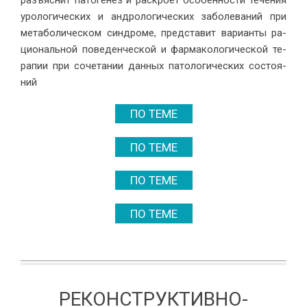
уро­ло­ги­че­ских и ан­д­ро­ло­ги­че­ских за­боле­ва­ний при
ме­та­бо­ли­че­ском син­дро­ме, пред­ста­вит ва­ри­ан­ты ра­
цио­наль­ной по­ве­ден­че­ской и фар­ма­ко­ло­ги­че­ской те­
ра­пии при со­че­та­нии дан­ных па­то­ло­ги­че­ских со­сто­я­
ний
ПО ТЕМЕ
ПО ТЕМЕ
ПО ТЕМЕ
ПО ТЕМЕ
РЕКОНСТРУКТИВНО-