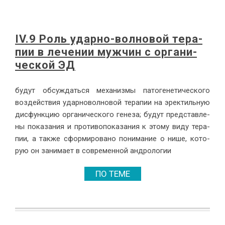
IV.9 Роль удар­но-вол­но­вой те­ра­
пии в ле­че­нии муж­чин с ор­га­ни­
че­ской ЭД
бу­дут об­суж­дать­ся ме­ха­низ­мы па­то­ге­не­ти­че­ско­го
воз­дей­ствия удар­но­вол­но­вой те­ра­пии на эрек­тиль­ную
дис­функ­цию ор­га­ни­че­ско­го ге­не­за; бу­дут пред­став­ле­
ны по­ка­за­ния и про­ти­во­по­ка­за­ния к это­му ви­ду те­ра­
пии, а так­же сфор­ми­ро­ва­но по­ни­ма­ние о ни­ше, ко­то­
рую он за­ни­ма­ет в совре­мен­ной ан­д­ро­ло­гии
ПО ТЕМЕ