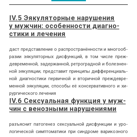
IV.5 Эяку­ля­тор­ные на­ру­ше­ния
у муж­чин: осо­бен­но­сти ди­а­гно­
сти­ки и ле­че­ния
даст пред­став­ле­ние о рас­про­стра­нён­но­сти и мно­го­об­
ра­зии эяку­ля­тор­ных дис­функ­ций, в том чис­ле преж­
девре­мен­ной, за­дер­жан­ной, ре­тро­град­ной и бо­лез­нен­
ной эяку­ля­ции; пред­ста­вит прин­ци­пы диф­фе­рен­ци­аль­
ной ди­а­гно­сти­ки пер­вич­ной и вто­рич­ной преж­девре­
мен­ной эяку­ля­ции, спо­со­бы её кон­сер­ва­тив­но­го и хи­
рур­ги­че­ско­го ле­че­ния
IV.6 Сек­су­аль­ная функ­ция у муж­
чин с ве­ноз­ны­ми на­ру­ше­ни­я­ми
разъ­яс­нит па­то­ге­нез сек­су­аль­ной дис­функ­ции и уро­
ло­ги­че­ской симп­то­ма­ти­ки при син­дро­ме ва­ри­коз­но­го