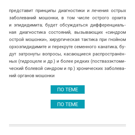
пред­ста­вит прин­ци­пы ди­а­гно­сти­ки и ле­че­ния ост­рых
за­боле­ва­ний мо­шон­ки, в том чис­ле остро­го ор­хи­та
и эпи­ди­ди­ми­та; бу­дет об­суж­дать­ся диф­фе­рен­ци­аль­
ная ди­а­гно­сти­ка со­сто­я­ний, вы­зы­ва­ю­щих «син­дром
острой мо­шон­ки», хи­рур­ги­че­ская так­ти­ка при гной­ном
ор­хо­эпи­ди­ди­ми­те и пе­ре­кру­те се­мен­но­го ка­на­ти­ка; бу­
дут за­тро­ну­ты во­про­сы, ка­са­ю­щи­е­ся рас­про­стра­нён­
ных (гид­ро­це­ле и др.) и бо­лее ред­ких (по­ства­з­эк­то­ми­
че­ский боле­вой син­дром и пр.) хро­ни­че­ских за­боле­ва­
ний ор­га­нов мо­шон­ки
ПО ТЕМЕ
ПО ТЕМЕ