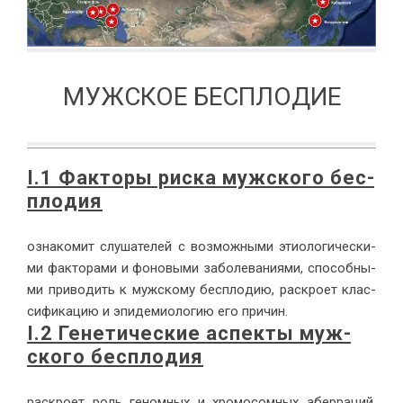
МУЖСКОЕ БЕСПЛОДИЕ
I.1 Фак­то­ры рис­ка муж­ско­го бес­
пло­дия
озна­ко­мит слу­ша­те­лей с воз­мож­ны­ми этио­ло­ги­че­ски­
ми фак­то­ра­ми и фо­но­вы­ми за­боле­ва­ни­я­ми, спо­соб­ны­
ми при­во­дить к муж­ско­му бес­пло­дию, рас­кро­ет клас­
си­фи­ка­цию и эпи­де­мио­ло­гию его при­чин.
I.2 Ге­не­ти­че­ские ас­пек­ты муж­
ско­го бес­пло­дия
рас­кро­ет роль ге­ном­ных и хро­мо­сом­ных абер­ра­ций,