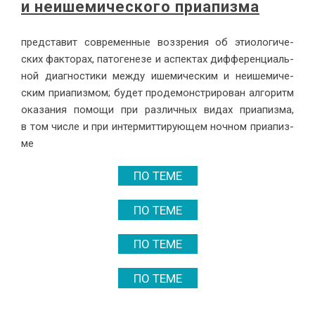
и неише­ми­че­ско­го при­а­пиз­ма
пред­ста­вит совре­мен­ные воз­зре­ния об этио­ло­ги­че­
ских фак­то­рах, па­то­ге­не­зе и ас­пек­тах диф­фе­рен­ци­аль­
ной ди­а­гно­сти­ки меж­ду ише­ми­че­ским и неише­ми­че­
ским при­а­пиз­мом; бу­дет про­де­мон­стри­ро­ван ал­го­ритм
ока­за­ния по­мо­щи при раз­лич­ных ви­дах при­а­пиз­ма,
в том чис­ле и при ин­тер­мит­ти­ру­ю­щем ноч­ном при­а­пиз­
ме
ПО ТЕМЕ
ПО ТЕМЕ
ПО ТЕМЕ
ПО ТЕМЕ