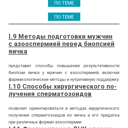
ПО ТЕМЕ
ПО ТЕМЕ
I.9 Ме­то­ды под­го­тов­ки муж­чин
с азоос­пер­ми­ей пе­ред биоп­си­ей
яич­ка
пред­ста­вит спо­со­бы по­вы­ше­ния ре­зуль­та­тив­но­сти
биоп­сии яич­ка у муж­чин с азоос­пер­ми­ей, вклю­чая
фар­ма­ко­ло­ги­че­ские ме­то­ды и нут­ри­тив­ную под­держ­ку
I.10 Спо­со­бы хи­рур­ги­че­ско­го по­
лу­че­ния спер­ма­то­зо­и­дов
поз­во­лит ори­ен­ти­ро­вать­ся в ме­то­дах хи­рур­ги­че­ско­го
по­лу­че­ния спер­ма­то­зо­и­дов из яич­ка и его при­дат­ка
при раз­лич­ных фор­мах азоос­пер­мии