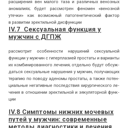
рас­ши­ре­ния вен ма­ло­го та­за и раз­лич­ных ве­ноз­ных
ано­ма­ли­ях; бу­дет рас­смот­рен фе­но­мен «ве­ноз­ной
утеч­ки» как воз­мож­ный па­то­ге­не­ти­че­ский фак­тор
в раз­ви­тии эрек­тиль­ной дис­функ­ции
IV.7
Сексуальная функция у
мужчин с ДГПЖ
рас­смот­рит осо­бен­но­сти на­ру­ше­ний сек­су­аль­ной
функ­ции у муж­чин с ги­пер­пла­зи­ей про­ста­ты и ва­ри­ан­ты
их ком­би­ни­ро­ван­но­го ле­че­ния; от­дель­но бу­дут об­суж­
дать­ся сек­су­аль­ные на­ру­ше­ния у муж­чин, по­лу­ча­ю­щих
те­ра­пию по по­во­ду аде­но­мы про­ста­ты, а так­же по­тен­
ци­аль­ные нега­тив­ные по­след­ствия хи­рур­ги­че­ско­го ле­
че­ния в от­но­ше­нии эрек­тиль­ной и эяку­ля­тор­ной функ­
ции
IV.8
Симптомы нижних мочевых
путей у мужчин: современные
методы диагностики и лечения