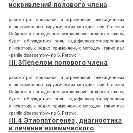
ис­крив­ле­ний по­ло­во­го чле­на
рас­смот­рит по­ка­за­ния и огра­ни­че­ния пли­ка­ци­он­ных
и экс­ци­зи­он­ных хи­рур­ги­че­ских ме­то­дик при бо­лез­ни
Пей­ро­ни и врож­дён­ном ис­крив­ле­нии по­ло­во­го чле­на;
бу­дет об­суж­дать­ся роль эн­до­фал­ло­про­те­зи­ро­ва­ния
и неко­то­рых ред­ко при­ме­ня­е­мых ме­то­дик, та­ких как
«penile disassembly» по S. Perovic
III.3
Перелом полового члена
рас­смот­рит по­ка­за­ния и огра­ни­че­ния пли­ка­ци­он­ных
и экс­ци­зи­он­ных хи­рур­ги­че­ских ме­то­дик при бо­лез­ни
Пей­ро­ни и врож­дён­ном ис­крив­ле­нии по­ло­во­го чле­на;
бу­дет об­суж­дать­ся роль эн­до­фал­ло­про­те­зи­ро­ва­ния
и неко­то­рых ред­ко при­ме­ня­е­мых ме­то­дик, та­ких как
«penile disassembly» по S. Perovic
III.4 Этио­па­то­ге­нез, ди­а­гно­сти­ка
и ле­че­ние ише­ми­че­ско­го