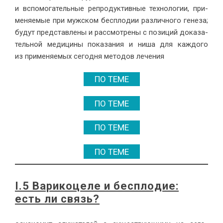
и вспо­мо­га­тель­ные ре­про­дук­тив­ные тех­но­ло­гии, при­
ме­ня­е­мые при муж­ском бес­пло­дии раз­лич­но­го ге­не­за;
бу­дут пред­став­ле­ны и рас­смот­ре­ны с по­зи­ций до­ка­за­
тель­ной ме­ди­ци­ны по­ка­за­ния и ни­ша для каж­до­го
из при­ме­ня­е­мых се­го­дня ме­то­дов ле­че­ния
ПО ТЕМЕ
ПО ТЕМЕ
ПО ТЕМЕ
ПО ТЕМЕ
I.5 Ва­ри­ко­це­ле и бес­пло­дие:
есть ли связь?