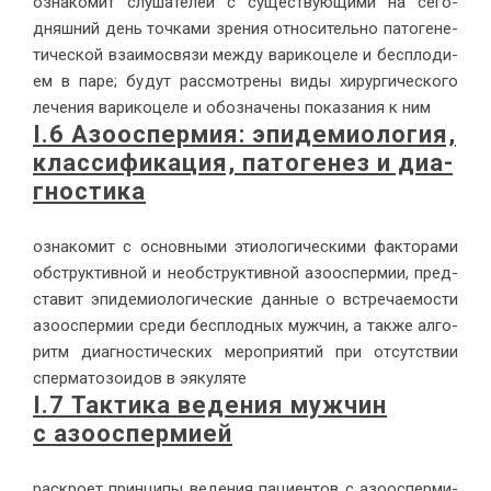
озна­ко­мит слу­ша­те­лей с су­ще­ству­ю­щи­ми на се­го­
дняш­ний день точ­ка­ми зре­ния от­но­си­тель­но па­то­ге­не­
ти­че­ской вза­и­мо­свя­зи меж­ду ва­ри­ко­це­ле и бес­пло­ди­
ем в па­ре; бу­дут рас­смот­ре­ны ви­ды хи­рур­ги­че­ско­го
ле­че­ния ва­ри­ко­це­ле и обо­зна­че­ны по­ка­за­ния к ним
I.6 Азоос­пер­мия: эпи­де­мио­ло­гия,
клас­си­фи­ка­ция, па­то­ге­нез и ди­а­
гно­сти­ка
озна­ко­мит с ос­нов­ны­ми этио­ло­ги­че­ски­ми фак­то­ра­ми
об­струк­тив­ной и необ­струк­тив­ной азоос­пер­мии, пред­
ста­вит эпи­де­мио­ло­ги­че­ские дан­ные о встре­ча­е­мо­сти
азоос­пер­мии сре­ди бес­плод­ных муж­чин, а так­же ал­го­
ритм ди­а­гно­сти­че­ских ме­ро­при­я­тий при от­сут­ствии
спер­ма­то­зо­и­дов в эяку­ля­те
I.7 Так­ти­ка ве­де­ния муж­чин
с азоос­пер­ми­ей
рас­кро­ет прин­ци­пы ве­де­ния па­ци­ен­тов с азоос­пер­ми­