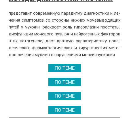
пред­ста­вит совре­мен­ную па­ра­диг­му ди­а­гно­сти­ки и ле­
че­ния симп­то­мов со сто­ро­ны ниж­них мо­че­вы­во­дя­щих
пу­тей у муж­чин; рас­кро­ет роль ги­пер­пла­зии про­ста­ты,
дис­функ­ции мо­че­во­го пу­зы­ря и ней­ро­ген­ных фак­то­ров
в их па­то­ге­не­зе; даст крат­кую ха­рак­те­ри­сти­ку по­ве­
ден­че­ских, фар­ма­ко­ло­ги­че­ских и хи­рур­ги­че­ских ме­то­
дов ле­че­ния муж­чин с на­ру­ше­ни­я­ми мо­че­ис­пус­ка­ния
ПО ТЕМЕ
ПО ТЕМЕ
ПО ТЕМЕ
ПО ТЕМЕ