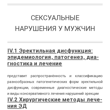
СЕКСУАЛЬНЫЕ
НАРУШЕНИЯ У МУЖЧИН
IV.1 Эрек­тиль­ная дис­функ­ция:
эпи­де­мио­ло­гия, па­то­ге­нез, ди­а­
гно­сти­ка и ле­че­ние
пред­ста­вит рас­про­стра­нён­ность и клас­си­фи­ка­цию
раз­но­об­раз­ных па­то­ге­не­ти­че­ских форм эрек­тиль­ной
дис­функ­ции, совре­мен­ные ди­а­гно­сти­че­ские ме­то­ды
и ви­ды кон­сер­ва­тив­но­го ле­че­ния на­ру­ше­ний эрек­ции
IV.2 Хи­рур­ги­че­ские ме­то­ды ле­че­
ния ЭД