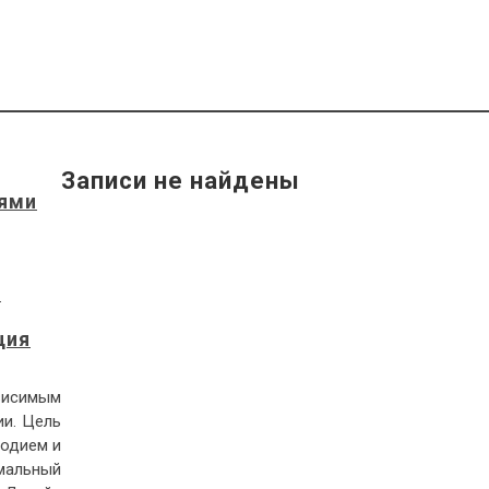
Записи не найдены
лями
в
ция
висимым
ии. Цель
лодием и
мальный