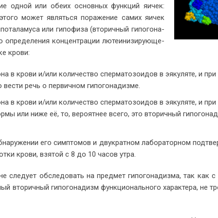
­ние од­ной или обе­их ос­нов­ных функ­ций яи­чек:
ой это­го мо­жет яв­лять­ся по­ра­же­ние са­мих яи­чек
о­та­ла­му­са или ги­по­фи­за (вто­рич­ный ги­по­го­на­
 опре­де­ле­ния кон­цен­тра­ции лю­те­и­ни­зи­ру­ю­ще­
­ке кро­ви:
ро­на в кро­ви и/или ко­ли­че­ство спер­ма­то­зо­и­дов в эяку­ля­те, и пр
ве­сти речь о пер­вич­ном ги­по­го­на­диз­ме.
ро­на в кро­ви и/или ко­ли­че­ство спер­ма­то­зо­и­дов в эяку­ля­те, и пр
мы или ни­же её, то, ве­ро­ят­нее все­го, это вто­рич­ный ги­по­го­на­
 об­на­ру­же­нии его симп­то­мов и дву­крат­ном ла­бо­ра­тор­ном под­тв
рот­ки кро­ви, взя­той с 8 до 10 ча­сов утра.
 не сле­ду­ет об­сле­до­вать на пред­мет ги­по­го­на­диз­ма, так как 
ый вто­рич­ный ги­по­го­на­дизм функ­цио­наль­но­го ха­рак­те­ра, не тр