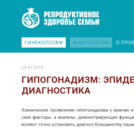
ГИНЕКОЛОГАМ
АНДРОЛОГАМ
О ПРО
24.01.2019
ГИПОГОНАДИЗМ: ЭПИДЕ
ДИАГНОСТИКА
Кли­ни­че­ские про­яв­ле­ния ги­по­го­на­диз­ма у муж­чин 
ские фак­то­ры, а ана­ли­зы, де­мон­стри­ру­ю­щие функ­ци
во­ля­ют точ­но уста­но­вить ди­а­гноз боль­шин­ству па­ци­