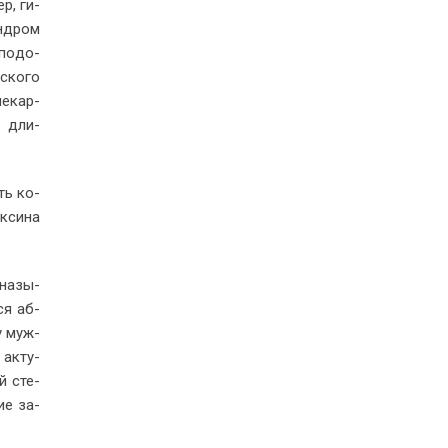
ер, ги­
ин­дром
­по­до­
­ско­го
ле­кар­
ть дли­
сть ко­
к­си­на
 на­зы­
­ся аб­
 у муж­
 ак­ту­
ой сте­
ние за­