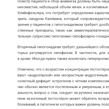
Осмотр па­ци­ен­та и сбор ана­мне­за долж­ны быть на­це­ле
не­ко­ма­стия, неболь­шой объ­ём яи­чек и ко­гни­тив­ные 
Кляйн­фель­те­ра, что по­тре­бу­ет опре­де­ле­ния ка­ри­о­т
зрить син­дром Калл­ма­на, ко­то­рый со­про­вож­да­ет­ся ги
зре­ния у па­ци­ен­тов с ги­по­го­на­диз­мом тре­бу­ют до­об
ствен­ные пре­па­ра­ты, та­кие как хи­мио­те­ра­пев­ти­че­
тель­ную су­прес­сию ги­по­та­ла­мо-ги­по­фи­зар­но-го­над­
Вто­рич­ный ги­по­го­на­дизм тре­бу­ет даль­ней­ше­го об­сл
то­рых ре­гу­ли­ру­ет­ся ги­по­физом. В част­но­сти, для 
в кро­ви. Ино­гда нуж­но так­же ис­клю­чать ги­пер­про­лак­
От­ме­че­но, что с воз­рас­том кон­цен­тра­ция те­сто­сте­ро
ва­ют «ан­дро­па­у­зой» или «воз­раст­ным ан­дро­ген­ным д
со­лют­ный де­фи­цит эст­ро­ге­нов с чёт­ким ком­плек­сом 
чин обыч­но яв­ля­ет­ся по­сте­пен­ным и уме­рен­ным, а его
аль­ность во­прос о том, сле­ду­ет ли ру­тин­но на­зна­чат
пе­ни эк­зо­ген­ный те­сто­сте­рон мо­жет об­ра­тить воз­ра
боле­ва­ний, в па­то­ге­не­зе ко­то­рых ва­жен уро­вень по­л