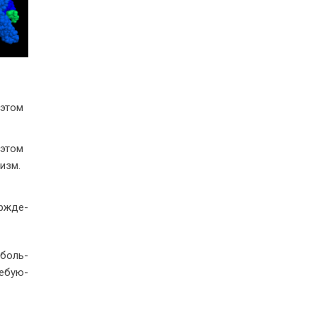
и этом
и этом
дизм.
ер­жде­
с боль­
е­бу­ю­