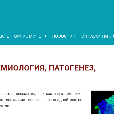
ЕКТЕ
ОРГКОМИТЕТ
НОВОСТИ
СПРАВОЧНИК
МИОЛОГИЯ, ПАТОГЕНЕЗ,
из­вест­ны весь­ма хо­ро­шо, как и его этио­ло­ги­че­
ю ги­по­та­ла­мо-ги­по­фи­зар­но-го­над­ной оси, поз­
ен­тов.