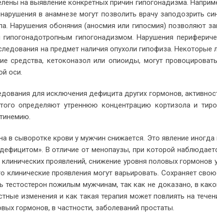
­ны на вы­яв­ле­ние кон­крет­ных при­чин ги­по­го­на­диз­ма. На­при­м
на­ру­ше­ния в ана­мне­зе мо­гут поз­во­лить вра­чу за­по­до­зрить с
и­па. На­ру­ше­ния обо­ня­ния (анос­мия или ги­по­смия) поз­во­ля­ют за
­по­го­на­до­троп­ным ги­по­го­на­диз­мом. На­ру­ше­ния пе­ри­фе­ри­че
­сле­до­ва­ния на пред­мет на­ли­чия опу­хо­ли ги­по­фи­за. Неко­то­рые 
ские сред­ства, ке­то­ко­на­зол или опио­и­ды, мо­гут про­во­ци­ро­ва
ной оси.
е­до­ва­ния для ис­клю­че­ния де­фи­ци­та дру­гих гор­мо­нов, ак­тив­но
это­го опре­де­ля­ют утрен­нюю кон­цен­тра­цию кор­ти­зо­ла и ти­ро
ти­не­мию.
­на в сы­во­рот­ке кро­ви у муж­чин сни­жа­ет­ся. Это яв­ле­ние ино­гда
е­фи­ци­том». В от­ли­чие от ме­но­па­у­зы, при ко­то­рой на­блю­да­ет
кли­ни­че­ских про­яв­ле­ний, сни­же­ние уров­ня по­ло­вых гор­мо­нов
 кли­ни­че­ские про­яв­ле­ния мо­гут ва­рьи­ро­вать. Со­хра­ня­ет свою
ь те­сто­сте­рон по­жи­лым муж­чи­нам, так как не до­ка­за­но, в ка­к
ст­ные из­ме­не­ния и как та­кая те­ра­пия мо­жет по­вли­ять на те­че­
о­вых гор­мо­нов, в част­но­сти, за­боле­ва­ний про­ста­ты.