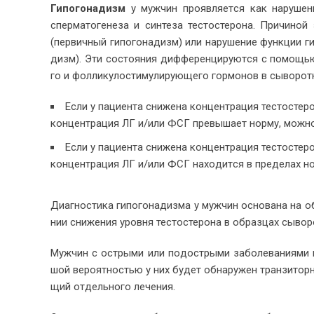
Ги­по­го­на­дизм
у муж­чин про­яв­ля­ет­ся как на­ру­ше
спер­ма­то­ге­не­за и син­те­за те­сто­сте­ро­на. При­чи­н
(пер­вич­ный ги­по­го­на­дизм) или на­ру­ше­ние функ­ции ги­п
дизм). Эти со­сто­я­ния диф­фе­рен­ци­ру­ют­ся с по­мо­щью
го и фол­ли­ку­ло­сти­му­ли­ру­ю­ще­го гор­мо­нов в сы­во­рот
Ес­ли у па­ци­ен­та сни­же­на кон­цен­тра­ция те­сто­сте­
кон­цен­тра­ция ЛГ и/или ФСГ пре­вы­ша­ет нор­му, мож­но 
Ес­ли у па­ци­ен­та сни­же­на кон­цен­тра­ция те­сто­сте­
кон­цен­тра­ция ЛГ и/или ФСГ на­хо­дит­ся в пре­де­лах нор­
Ди­а­гно­сти­ка ги­по­го­на­диз­ма у муж­чин ос­но­ва­на на
нии сни­же­ния уров­ня те­сто­сте­ро­на в об­раз­цах сы­во­
Муж­чин с ост­ры­ми или по­до­ст­ры­ми за­боле­ва­ни­я­ми
шой ве­ро­ят­но­стью у них бу­дет об­на­ру­жен тран­зи­тор­н
щий от­дель­но­го ле­че­ния.