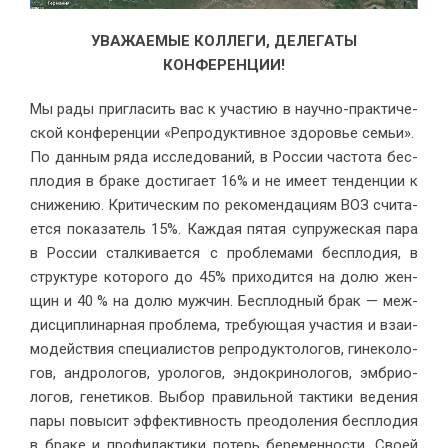
УВАЖАЕМЫЕ КОЛЛЕГИ, ДЕЛЕГАТЫ
КОНФЕРЕНЦИИ!
Мы ра­ды при­гла­сить вас к уча­стию в на­уч­но-прак­ти­че­
ской кон­фе­рен­ции «Ре­про­дук­тив­ное здо­ро­вье се­мьи».
По дан­ным ря­да ис­сле­до­ва­ний, в Рос­сии ча­сто­та бес­
пло­дия в бра­ке до­сти­га­ет 16% и не име­ет тен­ден­ции к
сни­же­нию. Кри­ти­че­ским по ре­ко­мен­да­ци­ям ВОЗ счи­та­
ет­ся по­ка­за­тель 15%. Каж­дая пя­тая су­пру­же­ская па­ра
в Рос­сии стал­ки­ва­ет­ся с про­бле­ма­ми бес­пло­дия, в
струк­ту­ре ко­то­ро­го до 45% при­хо­дит­ся на до­лю жен­
щин и 40 % на до­лю муж­чин. Бес­плод­ный брак — меж­
дис­ци­пли­нар­ная про­бле­ма, тре­бу­ю­щая уча­стия и вза­и­
мо­дей­ствия спе­ци­а­ли­стов ре­про­дук­то­ло­гов, ги­не­ко­ло­
гов, ан­д­ро­ло­гов, уро­ло­гов, эн­до­кри­но­ло­гов, эм­брио­
ло­гов, ге­не­ти­ков. Вы­бор пра­виль­ной так­ти­ки ве­де­ния
па­ры по­вы­сит эф­фек­тив­ность пре­одо­ле­ния бес­пло­дия
в бра­ке и про­фи­лак­ти­ки по­терь бе­ре­мен­но­сти. Сво­ей