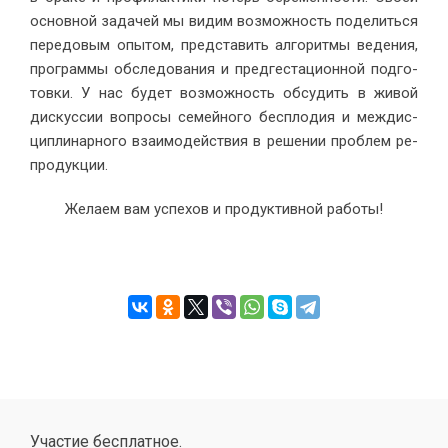
ос­нов­ной за­да­чей мы ви­дим воз­мож­ность по­де­лить­ся
пе­ре­до­вым опы­том, пред­ста­вить ал­го­рит­мы ве­де­ния,
про­грам­мы об­сле­до­ва­ния и пред­ге­ста­ци­он­ной под­го­
тов­ки. У нас бу­дет воз­мож­ность об­су­дить в жи­вой
дис­кус­сии во­про­сы се­мей­но­го бес­пло­дия и меж­дис­
ци­пли­нар­но­го вза­и­мо­дей­ствия в ре­ше­нии про­блем ре­
про­дук­ции.
Же­ла­ем вам успе­хов и про­дук­тив­ной ра­бо­ты!
Участие бесплатное.