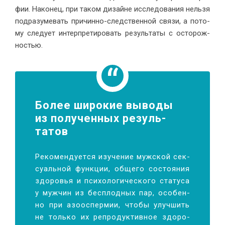
фии. На­ко­нец, при та­ком ди­зайне ис­сле­до­ва­ния нель­зя
под­ра­зу­ме­вать при­чин­но-след­ствен­ной свя­зи, а по­то­
му сле­ду­ет ин­тер­пре­ти­ро­вать ре­зуль­та­ты с осто­рож­
ностью.
Бо­лее ши­ро­кие вы­во­ды
из по­лу­чен­ных ре­зуль­
татов
Ре­ко­мен­ду­ет­ся изу­че­ние муж­ской сек­
су­аль­ной функ­ции, об­ще­го со­сто­я­ния
здо­ро­вья и пси­хо­ло­ги­че­ско­го ста­ту­са
у муж­чин из бес­плод­ных пар, осо­бен­
но при азоос­пер­мии, чтобы улуч­шить
не толь­ко их ре­про­дук­тив­ное здо­ро­