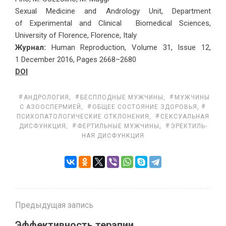
Sexual Medicine and Andrology Unit, Department
of Experimental and Clinical Biomedical Sciences,
University of Florence, Florence, Italy
Журнал:
Human Reproduction, Volume 31, Issue 12,
1 December 2016, Pages 2668–2680
DOI
АНДРОЛОГИЯ
,
БЕС­ПЛОД­НЫЕ МУЖ­ЧИ­НЫ
,
МУЖ­ЧИ­НЫ
С АЗООС­ПЕР­МИ­ЕЙ
,
ОБ­ЩЕЕ СО­СТО­Я­НИЕ ЗДО­РО­ВЬЯ
,
ПСИ­ХО­ПА­ТО­ЛО­ГИ­ЧЕ­СКИЕ ОТ­КЛО­НЕНИЯ
,
СЕК­СУ­АЛЬ­НАЯ
ДИС­ФУНК­ЦИЯ
,
ФЕР­ТИЛЬ­НЫЕ МУЖ­ЧИ­НЫ
,
ЭРЕК­ТИЛЬ­
НАЯ ДИС­ФУНК­ЦИЯ
Предыдущая запись
Эффективность терапии