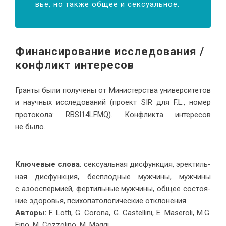
вье, но так­же об­щее и сек­су­альное.
Финан­си­ро­ва­ние ис­сле­до­ва­ния /
кон­фликт ин­те­ресов
Гран­ты бы­ли по­лу­че­ны от Ми­ни­стер­ства уни­вер­си­те­тов
и на­уч­ных ис­сле­до­ва­ний (про­ект SIR для F.L., но­мер
про­то­ко­ла: RBSI14LFMQ). Кон­флик­та ин­те­ре­сов
не было.
Клю­че­вые сло­ва
: сек­су­аль­ная дис­функ­ция, эрек­тиль­
ная дис­функ­ция, бес­плод­ные муж­чи­ны, муж­чи­ны
с азоос­пер­ми­ей, фер­тиль­ные муж­чи­ны, об­щее со­сто­я­
ние здо­ро­вья, пси­хо­па­то­ло­ги­че­ские от­кло­нения.
Авторы:
F. Lotti, G. Corona, G. Castellini, E. Maseroli, M.G.
Fino, M. Cozzolino, M. Maggi