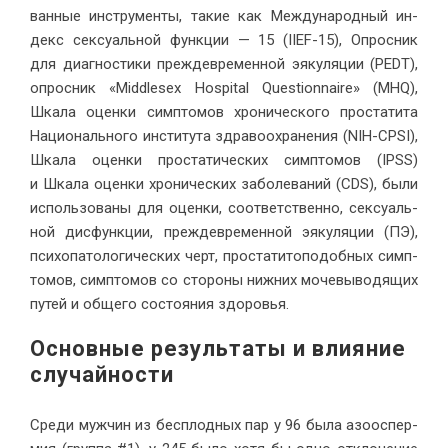
ван­ные ин­стру­мен­ты, та­кие как Меж­ду­на­род­ный ин­
декс сек­су­аль­ной функ­ции — 15 (IIEF-15), Опрос­ник
для ди­а­гно­сти­ки преж­девре­мен­ной эяку­ля­ции (PEDT),
опрос­ник «Middlesex Hospital Questionnaire» (MHQ),
Шка­ла оцен­ки симп­то­мов хро­ни­че­ско­го про­ста­ти­та
На­цио­наль­но­го ин­сти­ту­та здра­во­охра­не­ния (NIH-CPSI),
Шка­ла оцен­ки про­ста­ти­че­ских симп­то­мов (IPSS)
и Шка­ла оцен­ки хро­ни­че­ских за­боле­ва­ний (CDS), бы­ли
ис­поль­зо­ва­ны для оцен­ки, со­от­вет­ствен­но, сек­су­аль­
ной дис­функ­ции, преж­девре­мен­ной эяку­ля­ции (ПЭ),
пси­хо­па­то­ло­ги­че­ских черт, про­ста­ти­то­по­доб­ных симп­
то­мов, симп­то­мов со сто­ро­ны ниж­них мо­че­вы­во­дя­щих
пу­тей и об­ще­го со­сто­я­ния здо­ровья.
Ос­нов­ные ре­зуль­та­ты и вли­я­ние
слу­чай­ности
Сре­ди муж­чин из бес­плод­ных пар у 96 бы­ла азоос­пер­