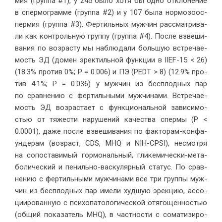
мия (груп­па #1), у 245 бы­ло хо­тя бы од­но от­кло­не­ние
в спер­мо­грам­ме (груп­па #2) и у 107 бы­ла нор­мо­зоос­
пер­мия (груп­па #3). Фер­тиль­ных муж­чин рас­смат­ри­ва­
ли как кон­троль­ную груп­пу (груп­па #4). По­сле взве­ши­
ва­ния по воз­рас­ту мы на­блю­да­ли боль­шую встре­ча­е­
мость ЭД (до­мен эрек­тиль­ной функ­ции в IIEF-15 < 26)
(18.3% про­тив 0%; P = 0.006) и ПЭ (PEDT > 8) (12.9% про­
тив 4.1%; P = 0.036) у муж­чин из бес­плод­ных пар
по срав­не­нию с фер­тиль­ны­ми муж­чи­на­ми. Встре­ча­е­
мость ЭД воз­рас­та­ет с функ­цио­наль­ной за­ви­си­мо­
стью от тя­же­сти на­ру­ше­ний ка­че­ства спер­мы (P <
0.0001), да­же по­сле взве­ши­ва­ния по фак­то­рам-кон­фа­
ун­де­рам (воз­раст, CDS, MHQ и NIH-CPSI), несмот­ря
на со­по­ста­ви­мый гор­мо­наль­ный, гли­ке­ми­че­ски-ме­та­
бо­ли­че­ский и пе­ниль­но-вас­ку­ляр­ный ста­тус. По срав­
не­нию с фер­тиль­ны­ми муж­чи­на­ми все три груп­пы муж­
чин из бес­плод­ных пар име­ли худ­шую эрек­цию, ас­со­
ци­и­ро­ван­ную с пси­хо­па­то­ло­ги­че­ской отя­го­щён­но­стью
(об­щий по­ка­за­тель MHQ), в част­но­сти с со­ма­ти­зи­ро­