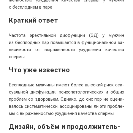
жен­но­стью ухуд­ше­ния ка­че­ства спер­мы у муж­чин
с бес­пло­ди­ем в паре
Крат­кий ответ
Ча­сто­та эрек­тиль­ной дис­функ­ции (ЭД) у муж­чин
из бес­плод­ных пар по­вы­ша­ет­ся в функ­цио­наль­ной за­
ви­си­мо­сти от вы­ра­жен­но­сти ухуд­ше­ния ка­че­ства
спермы.
Что уже из­вестно
Бес­плод­ные муж­чи­ны име­ют бо­лее вы­со­кий риск сек­
су­аль­ной дис­функ­ции, пси­хо­па­то­ло­ги­че­ских и об­щих
про­блем со здо­ро­вьем. Од­на­ко, до сих пор не оце­ни­
ва­лось си­сте­ма­ти­че­ски, ас­со­ци­и­ро­ва­ны ли эти про­бле­
мы с вы­ра­жен­но­стью ухуд­ше­ния ка­че­ства спермы.
Ди­зайн, объ­ём и про­дол­жи­тель­