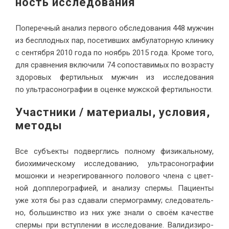
ность ис­сле­до­вания
По­пе­реч­ный ана­лиз пер­во­го об­сле­до­ва­ния 448 муж­чин
из бес­плод­ных пар, по­се­тив­ших ам­бу­ла­тор­ную кли­ни­ку
с сен­тяб­ря 2010 го­да по но­ябрь 2015 го­да. Кро­ме то­го,
для срав­не­ния вклю­чи­ли 74 со­по­ста­ви­мых по воз­рас­ту
здо­ро­вых фер­тиль­ных муж­чин из ис­сле­до­ва­ния
по уль­тра­со­но­гра­фии в оцен­ке муж­ской фер­тиль­ности.
Участ­ни­ки / ма­те­ри­а­лы, усло­вия,
методы
Все субъ­ек­ты под­верг­лись пол­но­му физи­каль­но­му,
био­хи­ми­че­ско­му ис­сле­до­ва­нию, уль­тра­со­но­гра­фии
мо­шон­ки и неэре­ги­ро­ван­но­го по­ло­во­го чле­на с цвет­
ной доп­пле­ро­гра­фи­ей, и ана­ли­зу спер­мы. Па­ци­ен­ты
уже хо­тя бы раз сда­ва­ли спер­мо­грам­му; сле­до­ва­тель­
но, боль­шин­ство из них уже зна­ли о сво­ём ка­че­стве
спер­мы при вступ­ле­нии в ис­сле­до­ва­ние. Ва­ли­ди­зи­ро­