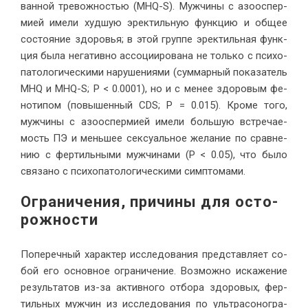
ван­ной тре­вож­но­стью (MHQ-S). Муж­чи­ны с азоос­пер­
ми­ей име­ли худ­шую эрек­тиль­ную функ­цию и об­щее
со­сто­я­ние здо­ро­вья; в этой груп­пе эрек­тиль­ная функ­
ция бы­ла нега­тив­но ас­со­ци­и­ро­ва­на не толь­ко с пси­хо­
па­то­ло­ги­че­ски­ми на­ру­ше­ни­я­ми (сум­мар­ный по­ка­за­тель
MHQ и MHQ-S; P < 0.0001), но и с ме­нее здо­ро­вым фе­
но­ти­пом (по­вы­шен­ный CDS; P = 0.015). Кро­ме то­го,
муж­чи­ны с азоос­пер­ми­ей име­ли боль­шую встре­ча­е­
мость ПЭ и мень­шее сек­су­аль­ное же­ла­ние по срав­не­
нию с фер­тиль­ны­ми муж­чи­на­ми (P < 0.05), что бы­ло
свя­за­но с пси­хо­па­то­ло­ги­че­ски­ми симп­томами.
Огра­ни­че­ния, при­чи­ны для осто­
рож­ности
По­пе­реч­ный ха­рак­тер ис­сле­до­ва­ния пред­став­ля­ет со­
бой его ос­нов­ное огра­ни­че­ние. Воз­мож­но ис­ка­же­ние
ре­зуль­та­тов из-за ак­тив­но­го от­бо­ра здо­ро­вых, фер­
тиль­ных муж­чин из ис­сле­до­ва­ния по уль­тра­со­но­гра­