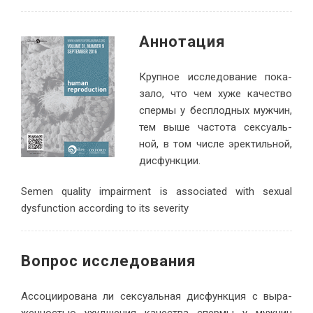
Ан­но­тация
Круп­ное ис­сле­до­ва­ние по­ка­
за­ло, что чем ху­же ка­че­ство
спер­мы у бес­плод­ных муж­чин,
тем вы­ше ча­сто­та сек­су­аль­
ной, в том чис­ле эрек­тиль­ной,
дис­функции.
Semen quality impairment is associated with sexual
dysfunction according to its severity
Во­прос ис­сле­до­вания
Ас­со­ци­и­ро­ва­на ли сек­су­аль­ная дис­функ­ция с вы­ра­