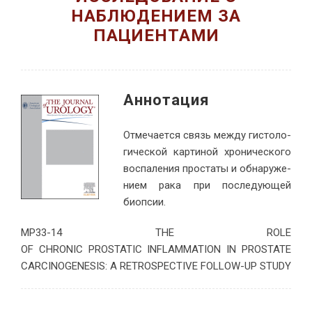
НАБЛЮДЕНИЕМ ЗА
ПАЦИЕНТАМИ
Ан­но­тация
От­ме­ча­ет­ся связь меж­ду ги­сто­ло­
ги­че­ской кар­ти­ной хро­ни­че­ско­го
вос­па­ле­ния про­ста­ты и об­на­ру­же­
ни­ем ра­ка при по­сле­ду­ю­щей
биопсии.
MP33-14 THE ROLE
OF CHRONIC PROSTATIC INFLAMMATION IN PROSTATE
CARCINOGENESIS: A RETROSPECTIVE FOLLOW-UP STUDY