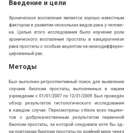
Вве­де­ние и цели
Хро­ни­че­ское вос­па­ле­ние яв­ля­ет­ся хо­ро­шо из­вест­ным
фак­то­ром в раз­ви­тии несколь­ких ви­дов ра­ка у че­ло­ве­
ка. Це­лью это­го ис­сле­до­ва­ния бы­ло изу­че­ние ро­ли
хро­ни­че­ско­го вос­па­ле­ния про­ста­ты в кан­це­ро­ге­не­зе
ра­ка про­ста­ты с осо­бым ак­цен­том на низ­ко­диф­фе­рен­
ци­ро­ван­ный рак.
Методы
Был вы­пол­нен ре­тро­спек­тив­ный по­иск для вы­яв­ле­ния
слу­ча­ев биоп­сии про­ста­ты, вы­пол­нен­ных в на­шем
учре­жде­нии с 01/01/2007 по 12/31/2009. Был про­ве­дён
об­зор ре­зуль­та­тов ги­сто­ло­ги­че­ско­го ис­сле­до­ва­ния
в каж­дом слу­чае. Пе­ре­смот­ре­ны стёк­ла всех па­ци­ен­
тов с доб­ро­ка­че­ствен­ным ре­зуль­та­том пер­вич­ной
биоп­сии про­ста­ты, за ко­то­рой сле­до­ва­ла хо­тя бы од­
на по­втор­ная биоп­сия про­ста­ты по край­ней ме­ре через