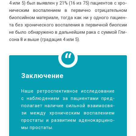
4 или 5) был вы­яв­лен у 21% (16 из 75) па­ци­ен­тов с хро­
ни­че­ским вос­па­ле­ни­ем в пер­вич­но от­ри­ца­тель­ном
биоп­сий­ном ма­те­ри­а­ле, то­гда как ни у од­но­го па­ци­ен­
та без хро­ни­че­ско­го вос­па­ле­ния в пер­вич­ной биоп­сии
не бы­ло об­на­ру­же­но в даль­ней­шем ра­ка с сум­мой Гли­
со­на 8 и вы­ше (гра­да­ция 4 или 5).
За­клю­чение
На­ше ре­тро­спек­тив­ное ис­сле­до­ва­ние
с на­блю­де­ни­ем за па­ци­ен­та­ми пред­
по­ла­га­ет на­ли­чие силь­ной вза­и­мо­свя­
зи меж­ду хро­ни­че­ским вос­па­ле­ни­ем
про­ста­ты и раз­ви­ти­ем аде­но­кар­ци­но­
мы про­статы.