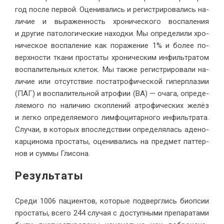
год по­сле пер­вой. Оце­ни­ва­лись и ре­ги­стри­ро­ва­лись на­
ли­чие и вы­ра­жен­ность хро­ни­че­ско­го вос­па­ле­ния
и дру­гие па­то­ло­ги­че­ские на­ход­ки. Мы опре­де­ли­ли хро­
ни­че­ское вос­па­ле­ние как по­ра­же­ние 1% и бо­лее по­
верх­но­сти тка­ни про­ста­ты хро­ни­че­ским ин­филь­тра­том
вос­па­ли­тель­ных кле­ток. Мы так­же ре­ги­стри­ро­ва­ли на­
ли­чие или от­сут­ствие по­ста­тро­фи­че­ской ги­пер­пла­зии
(ПАГ) и вос­па­ли­тель­ной атро­фии (ВА) — оча­га, опре­де­
ля­е­мо­го по на­ли­чию скоп­ле­ний атро­фи­че­ских же­лёз
и лег­ко опре­де­ля­е­мо­го лим­фо­ци­тар­но­го ин­филь­тра­та.
Слу­чаи, в ко­то­рых впо­след­ствии опре­де­ля­лась аде­но­
кар­ци­но­ма про­ста­ты, оце­ни­ва­лись на пред­мет пат­тер­
нов и сум­мы Глисона.
Ре­зультаты
Сре­ди 1006 па­ци­ен­тов, ко­то­рые под­верг­лись биоп­сии
про­ста­ты, все­го 244 слу­чая с до­ступ­ны­ми пре­па­ра­та­ми