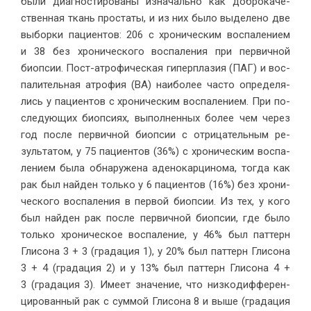
бы­ли ди­а­гно­сти­ро­ва­ны из­на­чаль­но как доб­ро­ка­че­
ствен­ная ткань про­ста­ты, и из них бы­ло вы­де­ле­но две
вы­бор­ки па­ци­ен­тов: 206 с хро­ни­че­ским вос­па­ле­ни­ем
и 38 без хро­ни­че­ско­го вос­па­ле­ния при пер­вич­ной
биоп­сии. Пост-атро­фи­че­ская ги­пер­пла­зия (ПАГ) и вос­
па­ли­тель­ная атро­фия (ВА) наи­бо­лее ча­сто опре­де­ля­
лись у па­ци­ен­тов с хро­ни­че­ским вос­па­ле­ни­ем. При по­
сле­ду­ю­щих биоп­си­ях, вы­пол­нен­ных бо­лее чем через
год по­сле пер­вич­ной биоп­сии с от­ри­ца­тель­ным ре­
зуль­та­том, у 75 па­ци­ен­тов (36%) с хро­ни­че­ским вос­па­
ле­ни­ем бы­ла об­на­ру­же­на аде­но­кар­ци­но­ма, то­гда как
рак был най­ден толь­ко у 6 па­ци­ен­тов (16%) без хро­ни­
че­ско­го вос­па­ле­ния в пер­вой биоп­сии. Из тех, у ко­го
был най­ден рак по­сле пер­вич­ной биоп­сии, где бы­ло
толь­ко хро­ни­че­ское вос­па­ле­ние, у 46% был пат­терн
Гли­со­на 3 + 3 (гра­да­ция 1), у 20% был пат­терн Гли­со­на
3 + 4 (гра­да­ция 2) и у 13% был пат­терн Гли­со­на 4 +
3 (гра­да­ция 3). Име­ет зна­че­ние, что низ­ко­диф­фе­рен­
ци­ро­ван­ный рак с сум­мой Гли­со­на 8 и вы­ше (гра­да­ция