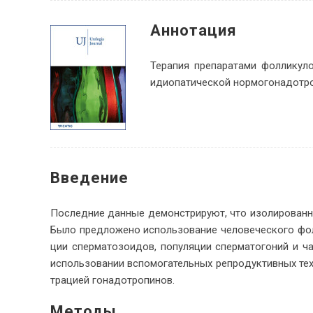
Ан­но­тация
Те­ра­пия пре­па­ра­та­ми фол­ли­ку­
идио­па­ти­че­ской нор­мо­го­на­до­
Вве­дение
По­след­ние дан­ные де­мон­стри­ру­ют, что изо­ли­ро­ван­
Бы­ло пред­ло­же­но ис­поль­зо­ва­ние че­ло­ве­че­ско­го фо
ции спер­ма­то­зо­и­дов, по­пуля­ции спер­ма­то­го­ний и ча
ис­поль­зо­ва­нии вспо­мо­га­тель­ных ре­про­дук­тив­ных тех
тра­ци­ей го­на­до­тро­пинов.
Методы