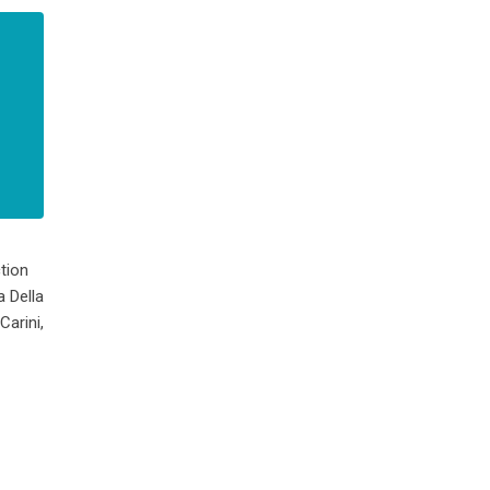
ction
 Della
arini,