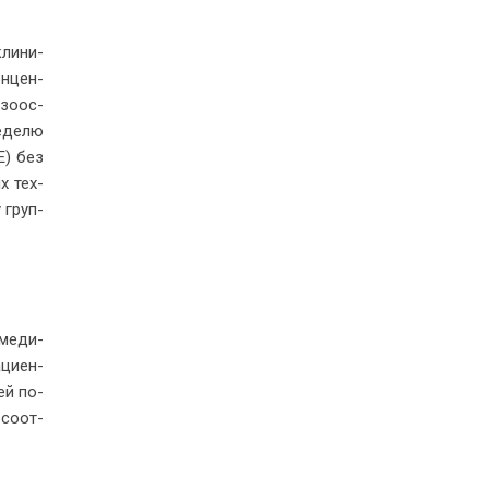
кли­ни­
он­цен­
 азоос­
еде­лю
SE) без
ых тех­
у груп­
 ме­ди­
­ци­ен­
ней по­
 со­от­