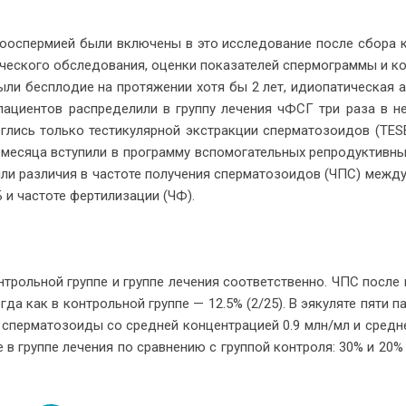
ос­пер­ми­ей бы­ли вклю­че­ны в это ис­сле­до­ва­ние по­сле сбо­ра 
­че­ско­го об­сле­до­ва­ния, оцен­ки по­ка­за­те­лей спер­мо­грам­мы и к
бы­ли бес­пло­дие на про­тя­же­нии хо­тя бы 2 лет, идио­па­ти­че­ская
ци­ен­тов рас­пре­де­ли­ли в груп­пу ле­че­ния чФСГ три ра­за в н
г­лись толь­ко те­сти­ку­ляр­ной экс­трак­ции спер­ма­то­зо­и­дов (TE
 ме­ся­ца всту­пи­ли в про­грам­му вспо­мо­га­тель­ных ре­про­дук­тив­н
ли раз­ли­чия в ча­сто­те по­лу­че­ния спер­ма­то­зо­и­дов (ЧПС) меж­д
 и ча­сто­те фер­ти­ли­за­ции (ЧФ).
троль­ной груп­пе и груп­пе ле­че­ния со­от­вет­ствен­но. ЧПС по­сле
о­гда как в кон­троль­ной груп­пе — 12.5% (2/25). В эяку­ля­те пя­ти па
ь спер­ма­то­зо­и­ды со сред­ней кон­цен­тра­ци­ей 0.9 млн/мл и сред­
в груп­пе ле­че­ния по срав­не­нию с груп­пой кон­тро­ля: 30% и 20%