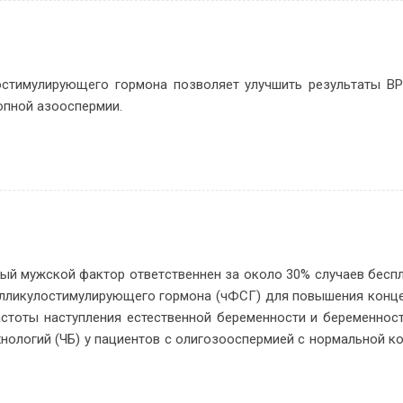
ло­сти­му­ли­ру­ю­ще­го гор­мо­на поз­во­ля­ет улуч­шить ре­зуль­та­ты 
троп­ной азоос­пермии.
ный муж­ской фак­тор от­вет­ствен­нен за око­ло 30% слу­ча­ев бес­п
л­ли­ку­ло­сти­му­ли­ру­ю­ще­го гор­мо­на (чФСГ) для по­вы­ше­ния кон­ц
­сто­ты на­ступ­ле­ния есте­ствен­ной бе­ре­мен­но­сти и бе­ре­мен­но­
­но­ло­гий (ЧБ) у па­ци­ен­тов с оли­го­зоос­пер­ми­ей с нор­маль­ной к