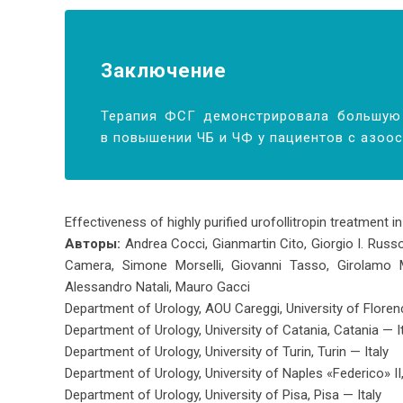
За­клю­чение
Те­ра­пия ФСГ де­мон­стри­ро­ва­ла боль­шую
в по­вы­ше­нии ЧБ и ЧФ у па­ци­ен­тов с азоос­
Effectiveness of highly purified urofollitropin treatment 
Авторы:
Andrea Cocci, Gianmartin Cito, Giorgio I. Rus
Camera, Simone Morselli, Giovanni Tasso, Girolamo Mo
Alessandro Natali, Mauro Gacci
Department of Urology, AOU Careggi, University of Florenc
Department of Urology, University of Catania, Catania — I
Department of Urology, University of Turin, Turin — Italy
Department of Urology, University of Naples «Federico» II,
Department of Urology, University of Pisa, Pisa — Italy