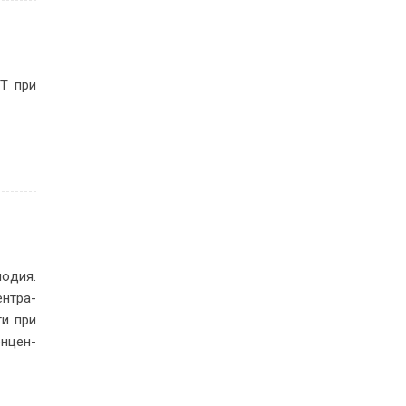
ВРТ при
ло­дия.
ен­тра­
сти при
он­цен­