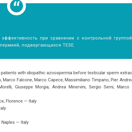
 эф­фек­тив­ность при срав­не­нии с кон­троль­ной груп­пой
пер­ми­ей, под­вер­га­ю­щих­ся TESE.
in patients with idiopathic azoospermia before testicular sperm extra
so, Marco Falcone, Marco Capece, Massimiliano Timpano, Pier Andrea
relli, Giuseppe Morgia, Andrea Minervini, Sergio Serni, Marco C
e, Florence — Italy
taly
 Naples — Italy