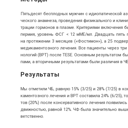
Пять­де­сят бес­плод­ных муж­чин с идио­па­ти­че­ской азо
че­ско­го ана­мне­за, про­ве­де­ния физи­каль­но­го и кли­ни
тра­ции гор­мо­нов в плаз­ме. Кри­те­ри­я­ми вклю­че­ния 
пер­мия, уро­вень ФСГ < 12 мМЕ/мл. Два­дцать пять па­
на про­тя­же­нии 3 ме­ся­цев («Фо­сти­мон»), а 25 под­вер
ме­ди­ка­мен­тоз­но­го ле­че­ния. Все па­ци­ен­ты через три
но­ло­гий (ВРТ) по­сле TESE. Ос­нов­ным ре­зуль­та­том бы­
па­ми, а вто­рич­ны­ми ре­зуль­та­та­ми бы­ли раз­ли­чия в ЧБ
Ре­зультаты
Мы от­ме­ти­ли ЧБ, рав­ную 15% (3/25) и 28% (7/25) в кон­
ка­мен­тоз­но­го ле­че­ния и ВРТ со­ста­ви­ла 24% (6/25), т
тов (20%) по­сле кон­сер­ва­тив­но­го ле­че­ния по­яви­лис
движ­но­стью, рав­ной 12%. ЧФ бы­ла зна­чи­тель­но вы­ше 
вет­ственно.