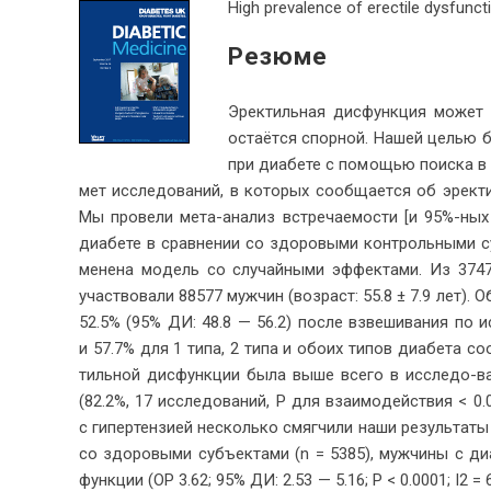
High prevalence of erectile dysfunct
Резюме
Эрек­тиль­ная дис­функ­ция мо­жет
оста­ёт­ся спор­ной. На­шей це­лью б
при диа­бе­те с по­мо­щью по­ис­ка в
мет ис­сле­до­ва­ний, в ко­то­рых со­об­ща­ет­ся об эрек­
Мы про­ве­ли ме­та-ана­лиз встре­ча­е­мо­сти [и 95%-ных
диа­бе­те в срав­не­нии со здо­ро­вы­ми кон­троль­ны­ми 
ме­не­на мо­дель со слу­чай­ны­ми эф­фек­та­ми. Из 374
участ­во­ва­ли 88577 муж­чин (воз­раст: 55.8 ± 7.9 лет). О
52.5% (95% ДИ: 48.8 — 56.2) по­сле взве­ши­ва­ния по ис­
и 57.7% для 1 ти­па, 2 ти­па и обо­их ти­пов диа­бе­та со
тиль­ной дис­функ­ции бы­ла вы­ше все­го в ис­сле­до-ва
(82.2%, 17 ис­сле­до­ва­ний, P для вза­и­мо­дей­ствия < 0
с ги­пер­тен­зи­ей несколь­ко смяг­чи­ли на­ши ре­зуль­та­т
со здо­ро­вы­ми субъ­ек­та­ми (n = 5385), муж­чи­ны с ди
функ­ции (ОР 3.62; 95% ДИ: 2.53 — 5.16; P < 0.0001; I2 = 6