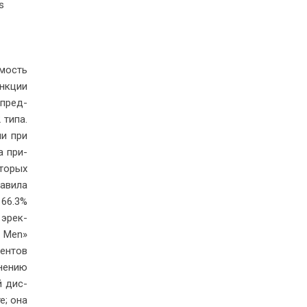
s
-мость
унк­ции
а пред­
 ти­па.
ии при
ла при­
то­рых
а­ви­ла
, 66.3%
ь эрек­
r Men»
-ен­тов
­не­нию
й дис­
те; она