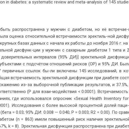
ion in diabetes: a systematic review and meta-analysis of 145 studie
 быть рас­про­стра­не­на у муж­чин с диа­бе­том, но её встре­чае
ы­ла оцен­ка от­но­си­тель­ной встре­ча­е­мо­сти эрек­тиль-ной дис­ф
 круп­ных ба­зах дан­ных с на­ча­ла их ра­бо­ты до но­яб­ря 2016 г. н
тиль­ной дис­функ-ции у муж­чин с са­хар­ным диа­бе­том 1 ти­па и 2
 до­ве­ри­тель­ных ин­тер­ва­лов (95% ДИ)] эрек­тиль­ной дис­функ­ц
субъ­ек­та­ми с под­счё­том от­но­ше­ний рис­ков (ОР) и 95% ДИ. Бы­
7 пер­вич­ных ссы­лок бы-ли вклю­че­ны 145 ис­сле­до­ва­ний, в ко­
б­щая встре­ча­е­мость эрек­тиль­ной дис­функ­ции при диа­бе­те со­ст
ка­же­нию из-за вы­бо­роч­ной пуб­ли­ка­ции ре­зуль­та­тов, и 37.5%
­от­вет­ствен­но (P для взаи-мо­дей­ствия < 0.0001). Встре­ча­е­мост
­ни­ях, где ис­поль­зо­вал­ся опрос­ник «Sexual Health Inventory fo
.0001). Ис­сле­до­ва­ния с бо­лее вы­со­кой про­цент­ной до­лей па­ци
ы (бе­та = 0.03; 95% ДИ: 0.008 — 0.040; P = 0.003; R2 = 0.00). По срав
а­бе­том (n = 863) име­ли по­вы­шен­ный риск на­ли­чия эрек­тиль­но
7%, k = 8). Эрек­тиль­ная дис­функ­ция рас­про­стра­не­на при диа­бе­