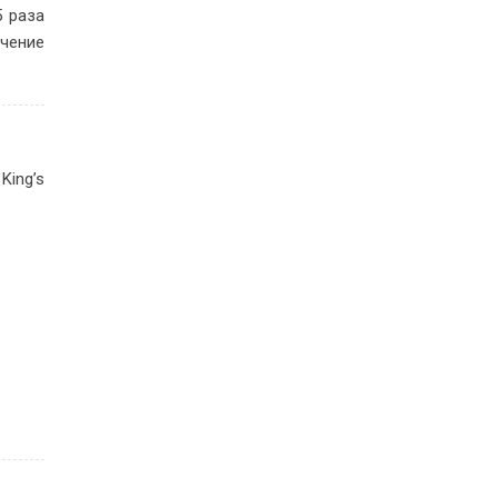
5 ра­за
­че­ние
King’s