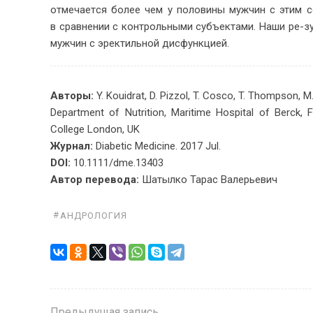
от­ме­ча­ет­ся бо­лее чем у по­ло­ви­ны муж­чин с этим со
в срав­не­нии с кон­троль­ны­ми субъ­ек­та­ми. На­ши ре-зул
муж­чин с эрек­тиль­ной дис­функцией.
Авторы:
Y. Kouidrat, D. Pizzol, T. Cosco, T. Thompson, M
Department of Nutrition, Maritime Hospital of Berck, F
College London, UK
Журнал:
Diabetic Medicine. 2017 Jul.
DOI:
10.1111/dme.13403
Ав­тор пе­ре­во­да:
Ша­тыл­ко Та­рас Ва­ле­рьевич
АНДРОЛОГИЯ
Предыдущая запись