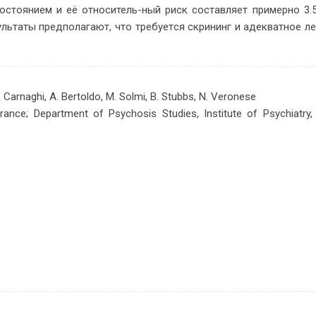
­сто­я­ни­ем и её от­но­си­тель-ный риск со­став­ля­ет при­мер­но 3.
ь­та­ты пред­по­ла­га­ют, что тре­бу­ет­ся скри­нинг и адек­ват­ное ле
. Carnaghi, A. Bertoldo, M. Solmi, B. Stubbs, N. Veronese
rance; Department of Psychosis Studies, Institute of Psychiatry, 