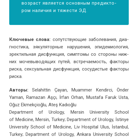
воз­раст яв­ля­ет­ся ос­нов­ным пре­дик­то­
ром на­ли­чия и тя­же­сти ЭД.
Клю­че­вые сло­ва:
со­пут­ству­ю­щие за­боле­ва­ния, ди­а­
гно­сти­ка, эяку­ля­тор­ные на­ру­ше­ния, эпи­де­мио­ло­гия,
эрек­тиль­ная дис­функ­ция, симп­то­мы со сто­ро­ны ниж­
них мо­че­вы­во­дя­щих пу­тей, встре­ча­е­мость, фак­то­ры
рис­ка, сек­су­аль­ная дис­функ­ция, со­су­ди­стые фак­то­ры
риска.
Авторы:
Selahittin Çayan, Muammer Kendirci, Önder
Yaman, Ramazan Aşçı, İrfan Orhan, Mustafa Faruk Usta,
Oğuz Ekmekçioğlu, Ateş Kadıoğlu
Department of Urology, Mersin University School
of Medicine, Mersin, Turkey; Department of Urology, İstinye
University School of Medicine, Liv Hospital Ulus, İstanbul,
Turkey; Department of Urology, Ankara University School