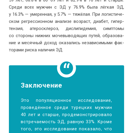
59 лет, 68.8% в 60–69 лет и 82.9% в 70 лет и стар­ше.
Сре­ди всех муж­чин с ЭД у 76.9% бы­ла лёг­кая ЭД,
у 16.3% — уме­рен­ная, у 5.7% — тя­жё­лая. При ло­ги­сти­че­
ском ре­грес­си­он­ном ана­ли­зе воз­раст, диа­бет, ги­пер­
тен­зия, ате­ро­скле­роз, дис­ли­пи­де­мия, симп­то­мы
со сто­ро­ны ниж­них мо­че­вы­во­дя­щих пу­тей, об­ра­зо­ва­
ние и ме­сяч­ный до­ход ока­за­лись неза­ви­си­мы­ми фак­
то­ра­ми рис­ка на­ли­чия ЭД.
За­клю­чение
Это по­пуля­ци­он­ное ис­сле­до­ва­ние,
про­ве­дён­ное сре­ди ту­рец­ких муж­чин
40 лет и стар­ше, про­де­мон­стри­ро­ва­ло
встре­ча­е­мость ЭД, рав­ную 33%. Кро­ме
то­го, это ис­сле­до­ва­ние по­ка­за­ло, что