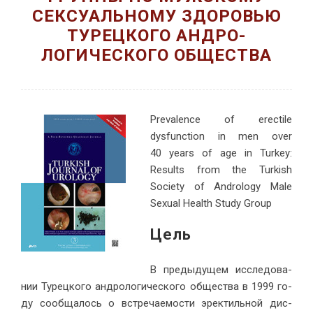
СЕКСУАЛЬНОМУ ЗДОРОВЬЮ
ТУРЕЦКОГО АНДРО-
ЛОГИЧЕСКОГО ОБЩЕСТВА
Prevalence of erectile
dysfunction in men over
40 years of age in Turkey:
Results from the Turkish
Society of Andrology Male
Sexual Health Study Group
Цель
В преды­ду­щем ис­сле­до­ва­
нии Ту­рец­ко­го ан­д­ро­ло­ги­че­ско­го об­ще­ства в 1999 го­
ду со­об­ща­лось о встре­ча­е­мо­сти эрек­тиль­ной дис­