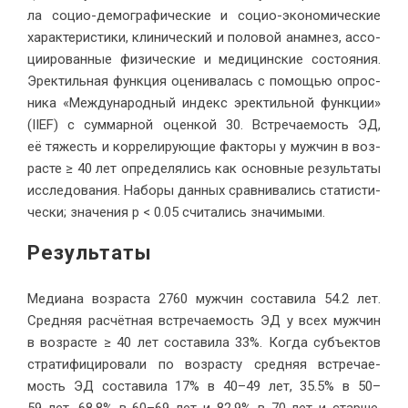
ла со­цио-де­мо­гра­фи­че­ские и со­цио-эко­но­ми­че­ские
ха­рак­те­ри­сти­ки, кли­ни­че­ский и по­ло­вой ана­мнез, ас­со­
ци­и­ро­ван­ные физи­че­ские и ме­ди­цин­ские со­сто­я­ния.
Эрек­тиль­ная функ­ция оце­ни­ва­лась с по­мо­щью опрос­
ни­ка «Меж­ду­на­род­ный ин­декс эрек­тиль­ной функ­ции»
(IIEF) с сум­мар­ной оцен­кой 30. Встре­ча­е­мость ЭД,
её тя­жесть и кор­ре­ли­ру­ю­щие фак­то­ры у муж­чин в воз­
расте ≥ 40 лет опре­де­ля­лись как ос­нов­ные ре­зуль­та­ты
ис­сле­до­ва­ния. На­бо­ры дан­ных срав­ни­ва­лись ста­ти­сти­
че­ски; зна­че­ния p < 0.05 счи­та­лись зна­чимыми.
Ре­зультаты
Ме­ди­а­на воз­рас­та 2760 муж­чин со­ста­ви­ла 54.2 лет.
Сред­няя рас­чёт­ная встре­ча­е­мость ЭД у всех муж­чин
в воз­расте ≥ 40 лет со­ста­ви­ла 33%. Ко­гда субъ­ек­тов
стра­ти­фи­ци­ро­ва­ли по воз­рас­ту сред­няя встре­ча­е­
мость ЭД со­ста­ви­ла 17% в 40–49 лет, 35.5% в 50–