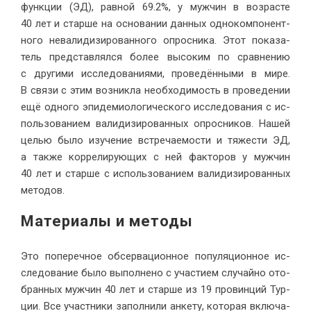
функ­ции (ЭД), рав­ной 69.2%, у муж­чин в воз­расте
40 лет и стар­ше на ос­но­ва­нии дан­ных од­но­ком­по­нент­
но­го нева­ли­ди­зи­ро­ван­но­го опрос­ни­ка. Этот по­ка­за­
тель пред­став­лял­ся бо­лее вы­со­ким по срав­не­нию
с дру­ги­ми ис­сле­до­ва­ни­я­ми, про­ве­дён­ны­ми в ми­ре.
В свя­зи с этим воз­ник­ла необ­хо­ди­мость в про­ве­де­нии
ещё од­но­го эпи­де­мио­ло­ги­че­ско­го ис­сле­до­ва­ния с ис­
поль­зо­ва­ни­ем ва­ли­ди­зи­ро­ван­ных опрос­ни­ков. На­шей
це­лью бы­ло изу­че­ние встре­ча­е­мо­сти и тя­же­сти ЭД,
а так­же кор­ре­ли­ру­ю­щих с ней фак­то­ров у муж­чин
40 лет и стар­ше с ис­поль­зо­ва­ни­ем ва­ли­ди­зи­ро­ван­ных
ме­тодов.
Ма­те­ри­а­лы и методы
Это по­пе­реч­ное об­сер­ва­ци­он­ное по­пуля­ци­он­ное ис­
сле­до­ва­ние бы­ло вы­пол­не­но с уча­сти­ем слу­чай­но ото­
бран­ных муж­чин 40 лет и стар­ше из 19 про­вин­ций Тур­
ции. Все участ­ни­ки за­пол­ни­ли ан­ке­ту, ко­то­рая вклю­ча­