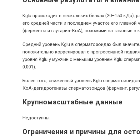
Kglu происходит в нескольких белках (20–150 кДа),
его средней части и последнем участке его главной 
(ферменты и глутарил-КоА), похожими на таковые в к
Средний уровень Kglu в сперматозоидах был значител
положительно коррелировал с прогрессивной подвиж
уровня Kglu у мужчин с меньшим уровнем Kglu сперм
0.001).
Более того, сниженный уровень Kglu сперматозоидо
КоА-дегидрогеназы сперматозоидов (фермент, регул
Крупномасштабные данные
Недоступны.
Ограничения и причины для ост