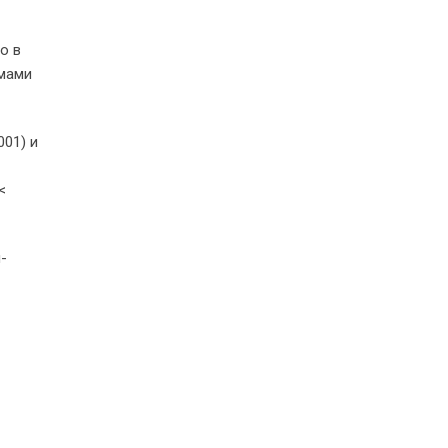
о в
емами
001) и
 <
-