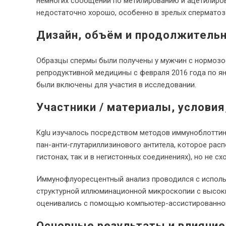
немногих сообщений по метилированию и ацетилиров
недостаточно хорошо, особенно в зрелых сперматоз
Дизайн, объём и продолжитель
Образцы спермы были получены у мужчин с нормозоо
репродуктивной медицины с февраля 2016 года по ян
были включены для участия в исследовании.
Участники / материалы, услови
Kglu изучалось посредством методов иммуноблоттин
пан-анти-глутариллизинового антитела, которое рас
гистонах, так и в негистонных соединениях), но не с
Иммунофлуоресцентный анализ проводился с испол
структурной иллюминационной микроскопии с высо
оценивались с помощью компьютер-ассистированног
Основные результаты и влияние