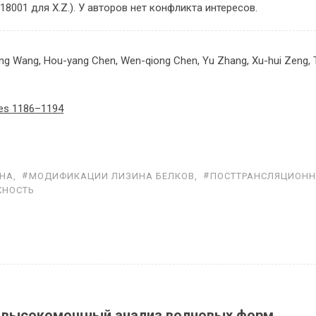
8001 для X.Z.). У авторов нет конфликта интересов.
Fang Wang, Hou-yang Chen, Wen-qiong Chen, Yu Zhang, Xu-hui Zeng,
ges 1186–1194
ИНА
,
МОДИФИКАЦИИ ЛИЗИНА БЕЛКОВ
,
ПОСТТРАНСЛЯЦИОН
ЖНОСТЬ
: высокомощный анализ волновых форм