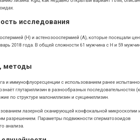
анию лизина. Kglu, как недавно открытый вариант ПЛМ, описан
оидах.
ность исследования
спермией (Н) и астенозооспермией (А), которые посещали цен
варь 2018 года. В общей сложности 61 мужчина с Н и 59 мужчин
я, методы
га и иммунофлуоресценции с использованием ранее испытанно
познаёт глутариллизин в разнообразных последовательностях (к
хожие по структуре малониллизин и сукциниллизин.
ьзованием лазерной сканирующей конфокальной микроскопии 
ким разрешением. Параметры подвижности сперматозоидов
о анализа.
 случайности