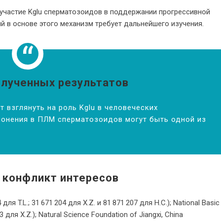
 участие Kglu сперматозоидов в поддержании прогрессивной
 в основе этого механизм требует дальнейшего изучения.
олученных результатов
 взглянуть на роль Kglu в человеческих
лонения в ПЛМ сперматозоидов могут быть одной из
 конфликт интересов
для T.L.; 31 671 204 для X.Z. и 81 871 207 для H.C.); National Basic
ля X.Z.); Natural Science Foundation of Jiangxi, China