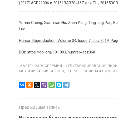
(20171ACB21006 и 20161BAB204167 для T.L.; 20165BCB1
Yi-min Cheng, Xiao-nian Hu, Zhen Peng, Ting-ting Pan, 
Luo
Human Reproduction, Volume 34, Issue 7, July 2019, Pa
DOI: https://doi.org/10.1093/humrep/dez068
АСТЕНОЗООСПЕРМИЯ
,
ГЛУТАРИЛИРОВАНИЕ ЛИЗ
МОДИФИКАЦИИ БЕЛКОВ
,
ПРОГРЕССИВНАЯ ПОДВИ
Предыдущая запись
Выявление быстрых сперматозоидов