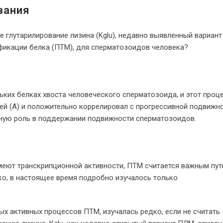
вания
е глутарилирование лизина (Kglu), недавно выявленный вариант
икации белка (ПТМ), для сперматозоидов человека?
ьких белках хвоста человеческого сперматозоида, и этот проц
ей (А) и положительно коррелировал с прогрессивной подвижн
жную роль в поддержании подвижности сперматозоидов.
меют транскрипционной активности, ПТМ считается важным пут
о, в настоящее время подробно изучалось только
ых активных процессов ПТМ, изучалась редко, если не считать