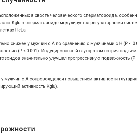
 расположенных в хвосте человеческого сперматозоида, особенн
части. Kglu в сперматозоиде модулируется регуляторными сист
летках HeLa.
ьно снижен у мужчин с А по сравнению с мужчинами с Н (P < 0.
ностью (P < 0.001). Индуцированный глутаратом натрия подъём
атозоидов значительно улучшал прогрессивную подвижность (P
в у мужчин с А сопровождался повышением активности глутарил
ирующий активность Kglu).
орожности