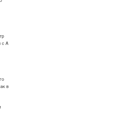
о
тр
 с А
го
ак в
и