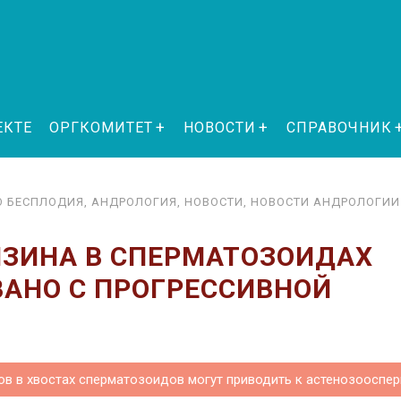
ЕКТЕ
ОРГКОМИТЕТ
НОВОСТИ
СПРАВОЧНИК
ГО БЕС­ПЛО­ДИЯ
,
АНДРОЛОГИЯ
,
НОВОСТИ
,
НОВОСТИ АНДРОЛОГИИ
ИЗИНА В СПЕРМАТОЗОИДАХ
АНО С ПРОГРЕССИВНОЙ
в в хвостах сперматозоидов могут приводить к астенозооспер