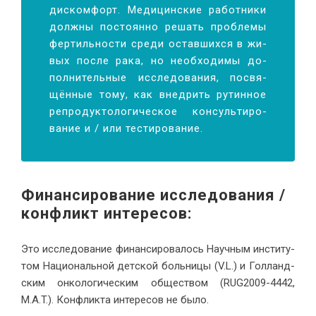
дис­ком­форт. Ме­ди­цин­ские ра­бот­ни­ки
долж­ны по­сто­ян­но ре­шать про­бле­мы
фер­тиль­но­сти сре­ди остав­ших­ся в жи­
вых по­сле ра­ка, но необ­хо­ди­мы до­
пол­ни­тель­ные ис­сле­до­ва­ния, по­свя­
щён­ные то­му, как внед­рить ру­тин­ное
ре­про­дук­то­ло­ги­че­ское кон­суль­ти­ро­
ва­ние и / или те­сти­ро­вание.
Финан­си­ро­ва­ние ис­сле­до­ва­ния /
кон­фликт ин­те­ресов
:
Это ис­сле­до­ва­ние финан­си­ро­ва­лось На­уч­ным ин­сти­ту­
том На­цио­наль­ной дет­ской боль­ни­цы (V.L.) и Гол­ланд­
ским он­ко­ло­ги­че­ским об­ще­ством (RUG2009-4442,
M.A.T.). Кон­флик­та ин­те­ре­сов не было.