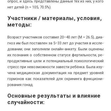
опрос, и здесь пред­став­ле­ны дан­ные тех из них, у ко­го
нет де­тей (n = 105, 70.5%).
Участ­ни­ки / ма­те­ри­а­лы, усло­вия,
методы
:
Воз­раст участ­ни­ков со­ста­вил 20–40 лет (М = 26.5), ди­а­
гноз им был по­став­лен за 5–33 лет до уча­стия в ис­сле­
до­ва­нии; они за­пол­ня­ли он­лайн-ан­ке­ту. Бы­ли оце­не­ны
их по­зна­ния о соб­ствен­ном ста­ту­се фер­тиль­но­сти, ре­
про­дук­тив­ные це­ли и по­тен­ци­аль­ный пси­хо­ло­ги­че­ский
стресс при невоз­мож­но­сти за­ве­сти ре­бён­ка. Бы­ла изу­
че­на ме­ди­цин­ская до­ку­мен­та­ция на пред­мет уров­ней
гор­мо­нов как по­ка­за­те­лей для скри­нин­га функ­ци­о­ни­
ро­ва­ния гонад.
Ос­нов­ные ре­зуль­та­ты и вли­я­ние
слу­чай­ности: