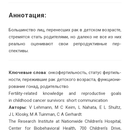
Ан­но­тация:
Боль­шин­ство лиц, пе­ре­нес­ших рак в дет­ском воз­расте,
стре­мят­ся стать ро­ди­те­ля­ми, но да­ле­ко не все из них
ре­аль­но оце­ни­ва­ют свои ре­про­дук­тив­ные пер­
спективы.
Клю­че­вые сло­ва
: он­ко­фер­тиль­ность, ста­тус фер­тиль­
но­сти, пе­ре­жив­шие рак дет­ско­го воз­рас­та, функ­ци­о­ни­
ро­ва­ние го­над, ро­ди­тельство.
Fertility-related knowledge and reproductive goals
in childhood cancer survivors: short communication
Авторы:
V Lehmann, M C Keim, L Nahata, E L Shultz,
J L Klosky, M A Tuinman, C A Gerhardt.
The Research Institute at Nationwide Children’s Hospital,
Center for Biobehavioral Health, 700 Children’s Drive,