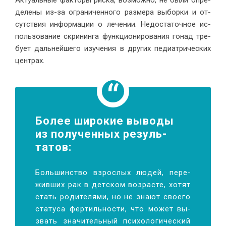
Ак­ту­аль­ные фак­то­ры рис­ка, воз­мож­но, не бы­ли опре­
де­ле­ны из-за огра­ни­чен­но­го раз­ме­ра вы­бор­ки и от­
сут­ствия ин­фор­ма­ции о ле­че­нии. Недо­ста­точ­ное ис­
поль­зо­ва­ние скри­нин­га функ­ци­о­ни­ро­ва­ния го­над тре­
бу­ет даль­ней­ше­го изу­че­ния в дру­гих пе­ди­ат­ри­че­ских
центрах.
Бо­лее ши­ро­кие вы­во­ды
из по­лу­чен­ных ре­зуль­
татов
:
Боль­шин­ство взрос­лых лю­дей, пе­ре­
жив­ших рак в дет­ском воз­расте, хо­тят
стать ро­ди­те­ля­ми, но не зна­ют сво­е­го
ста­ту­са фер­тиль­но­сти, что мо­жет вы­
звать зна­чи­тель­ный пси­хо­ло­ги­че­ский