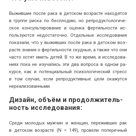
Вы­жив­шие по­сле ра­ка в дет­ском воз­расте на­хо­дят­ся
в груп­пе рис­ка по бес­пло­дию, но ре­про­дук­то­ло­ги­че­
ское кон­суль­ти­ро­ва­ние и оцен­ка фер­тиль­но­сти ис­
поль­зу­ют­ся недо­ста­точ­но. От­дель­ные ис­сле­до­ва­ния
по­ка­за­ли, что у вы­жив­ших по­сле ра­ка в дет­ском воз­
расте зна­ния о фер­тиль­но­сти скуд­ные, а так­же что они
ча­сто хо­тят иметь де­тей. В то же вре­мя, в ис­сле­до­ва­
ни­ях по­ка не изу­ча­лись эти два во­про­са в од­ном ра­
кур­се, как и по­тен­ци­аль­ный пси­хо­ло­ги­че­ский стресс
в том слу­чае, ес­ли ре­про­дук­тив­ные це­ли ока­жут­ся
нере­а­ли­зо­ванными.
Ди­зайн, объ­ём и про­дол­жи­тель­
ность ис­сле­до­вания
:
Сре­ди мо­ло­дых муж­чин и жен­щин, пе­ре­жив­ших рак
в дет­ском воз­расте (N = 149), про­ве­ли по­пе­реч­ный