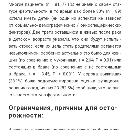
Мно­гие па­ци­ен­ты (n = 81, 77.1%) не зна­ли о сво­ём ста­
ту­се фер­тиль­но­сти, в то вре­мя как бо­лее 80% (n = 89)
хо­те­ли иметь де­тей (ни один из ас­пек­тов не за­ви­сел
от со­ци­аль­но-де­мо­гра­фи­че­ских / он­ко­спе­ци­фи­че­ских
фак­то­ров). Две тре­ти остав­ших­ся в жи­вых по­сле ра­ка
в дет­ском воз­расте ука­за­ли, что они бу­дут ис­пы­ты­
вать стресс, ес­ли их цель стать ро­ди­те­ля­ми оста­нет­ся
невы­пол­ни­мой; осо­бен­но ак­ту­аль­но это бы­ло для жен­
щин (по срав­не­нию с муж­чи­на­ми, t = 2.64; P = 0.01) или
со­сто­я­щих в бра­ке (по срав­не­нию с не со­сто­я­щи­ми
в бра­ке, t = —3.45; P < 0.001). У со­ро­ка вы­жив­ших
(38.1%) бы­ла за­до­ку­мен­ти­ро­ва­на оцен­ка функ­ци­о­ни­
ро­ва­ния го­над, из них 33 (82.5%) со­об­щи­ли, что не зна­
ют сво­е­го ста­ту­са фер­тиль­ности.
Огра­ни­че­ния, при­чи­ны для осто­
рож­ности
: