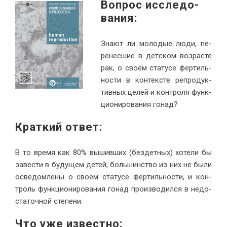
Во­прос ис­сле­до­
вания:
Зна­ют ли мо­ло­дые лю­ди, пе­
ре­нес­шие в дет­ском воз­расте
рак, о сво­ём ста­ту­се фер­тиль­
но­сти в кон­тек­сте ре­про­дук­
тив­ных це­лей и кон­тро­ля функ­
ци­о­ни­ро­ва­ния гонад?
Крат­кий ответ:
В то вре­мя как 80% вы­шив­ших (без­дет­ных) хо­те­ли бы
за­ве­сти в бу­ду­щем де­тей, боль­шин­ство из них не бы­ли
осве­дом­ле­ны о сво­ём ста­ту­се фер­тиль­но­сти, и кон­
троль функ­ци­о­ни­ро­ва­ния го­над про­из­во­дил­ся в недо­
ста­точ­ной степени.
Что уже из­вестно
: