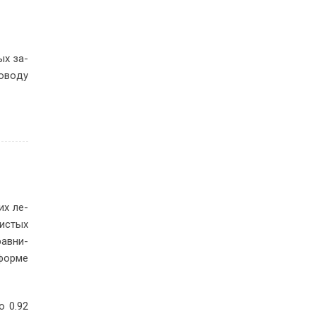
тых за­
о­во­ду
их ле­
и­стых
рав­ни­
 фор­ме
о 0.92