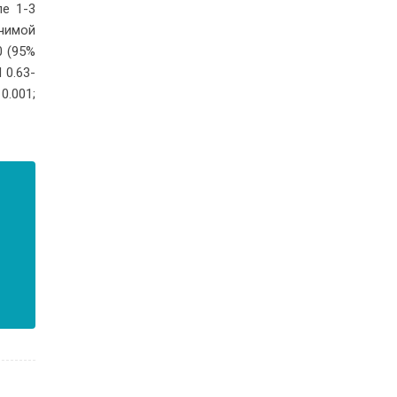
ле 1-3
­чи­мой
60 (95%
И 0.63-
 0.001;