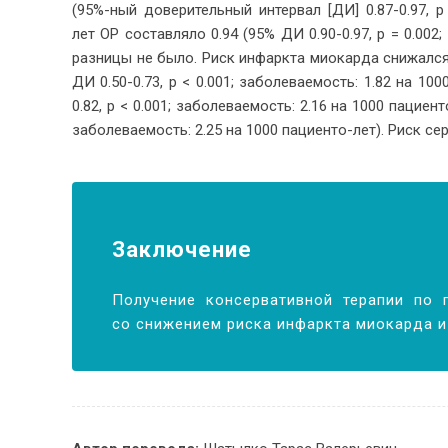
(95%-ный до­ве­ри­тель­ный ин­тер­вал [ДИ] 0.87-0.97, p 
лет ОР со­став­ля­ло 0.94 (95% ДИ 0.90-0.97, p = 0.002; з
раз­ни­цы не бы­ло. Риск ин­фарк­та мио­кар­да сни­жал­ся
ДИ 0.50-0.73, p < 0.001; за­боле­ва­е­мость: 1.82 на 100
0.82, p < 0.001; за­боле­ва­е­мость: 2.16 на 1000 па­ци­е
за­боле­ва­е­мость: 2.25 на 1000 па­ци­ен­то-лет). Риск се
За­клю­чение
По­лу­че­ние кон­сер­ва­тив­ной те­ра­пии по 
со сни­же­ни­ем рис­ка ин­фарк­та мио­кар­да и