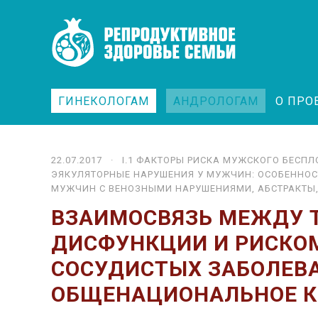
ГИНЕКОЛОГАМ
АНДРОЛОГАМ
О ПРО
22.07.2017 ·
I.1 ФАК­ТО­РЫ РИС­КА МУЖ­СКО­ГО БЕС­ПЛ
ЭЯКУЛЯТОРНЫЕ НАРУШЕНИЯ У МУЖЧИН: ОСОБЕННОС
МУЖЧИН С ВЕНОЗНЫМИ НАРУШЕНИЯМИ
,
АБСТРАКТЫ
ВЗАИМОСВЯЗЬ МЕЖДУ 
ДИСФУНКЦИИ И РИСКОМ
СОСУДИСТЫХ ЗАБОЛЕВ
ОБЩЕНАЦИОНАЛЬНОЕ К