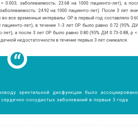
= 0.003; за­боле­ва­е­мость: 23.68 на 1000 па­ци­ен­то-лет), а по­с
а­боле­ва­е­мость: 24.92 на 1000 па­ци­ен­то-лет). По­сле 3 лет зна
 во все вре­мен­ные ин­тер­ва­лы: ОР в пер­вый год со­став­ля­ло 0.
0 па­ци­ен­то-лет), в те­че­ние 1-3 лет ОР бы­ло рав­но 0.72 (95% Д
н­то-лет), а по­сле 3 лет ОР бы­ло рав­но 0.80 (95% ДИ 0.73-0.88, p <
р­деч­ной недо­ста­точ­но­сти в те­че­ние пер­вых 3 лет сни­жался.
по­во­ду эрек­тиль­ной дис­функ­ции бы­ло ас­со­ци­и­ро­ва­но
 сер­деч­но-со­су­ди­стых за­боле­ва­ний в пер­вые 3 года.