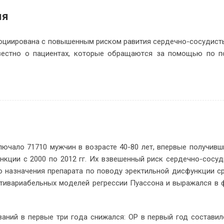
ия
­ци­и­ро­ва­на с по­вы­шен­ным риском ра­ви­тия сер­деч­но-со­су­ди­с
­вест­но о па­ци­ен­тах, ко­то­рые об­ра­ща­ют­ся за по­мо­щью по п
клю­ча­ло 71710 муж­чин в воз­расте 40-80 лет, впер­вые по­лу­чив­ш
унк­ции с 2000 по 2012 гг. Их взве­шен­ный риск сер­деч­но-со­су­д
о на­зна­че­ния пре­па­ра­та по по­во­ду эрек­тиль­ной дис­функ­ции с
­ва­ри­а­бель­ных мо­де­лей ре­грес­сии Пуас­со­на и вы­ра­жал­ся в
ва­ний в пер­вые три го­да сни­жал­ся: ОР в пер­вый год со­ста­ви­л