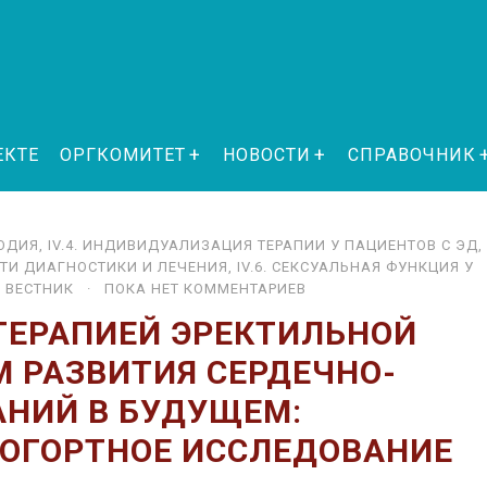
ЕКТЕ
ОРГКОМИТЕТ
НОВОСТИ
СПРАВОЧНИК
О­ДИЯ
,
IV.4. ИНДИВИДУАЛИЗАЦИЯ ТЕРАПИИ У ПАЦИЕНТОВ С ЭД
,
ТИ ДИАГНОСТИКИ И ЛЕЧЕНИЯ
,
IV.6. СЕКСУАЛЬНАЯ ФУНКЦИЯ У
,
ВЕСТНИК
· ПОКА НЕТ КОММЕНТАРИЕВ
ТЕРАПИЕЙ ЭРЕКТИЛЬНОЙ
 РАЗВИТИЯ СЕРДЕЧНО-
АНИЙ В БУДУЩЕМ:
ОГОРТНОЕ ИССЛЕДОВАНИЕ