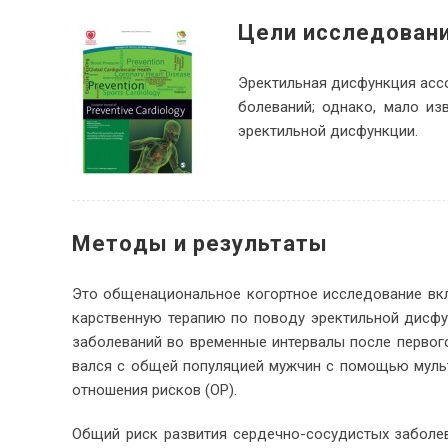
Це­ли ис­сле­до­ван
Эрек­тиль­ная дис­функ­ция ас­со
боле­ва­ний; од­на­ко, ма­ло из
эрек­тиль­ной дис­функции.
Ме­то­ды и ре­зультаты
Это об­ще­на­цио­наль­ное ко­горт­ное ис­сле­до­ва­ние в
кар­ствен­ную те­ра­пию по по­во­ду эрек­тиль­ной дис­ф
за­боле­ва­ний во вре­мен­ные ин­тер­ва­лы по­сле пер­во­г
вал­ся с об­щей по­пуля­ци­ей муж­чин с по­мо­щью муль­ти
от­но­ше­ния рис­ков (ОР).
Об­щий риск раз­ви­тия сер­деч­но-со­су­ди­стых за­боле­