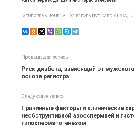
Ав­тор пе­ре­во­да:
Ша­тыл­ко Та­рас Ва­ле­рьевич
EUROPEAN JOURNAL OF PREVENTIVE CARDIOLOGY
,
Предыдущая запись
Риск диабета, зависящий от мужского
основе регистра
Следующая запись
Причинные факторы и клинические ха
необструктивной азооспермией и гис
гипосперматогенезом