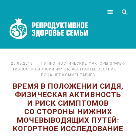
25.08.2018 ·
I.8 ПРО­ГНО­СТИ­ЧЕ­СКИЕ ФАК­ТО­РЫ ЭФ­ФЕК­
ТИВ­НО­СТИ БИОП­СИИ ЯИЧ­КА
,
АБСТРАКТЫ
,
ВЕСТНИК
·
ПОКА НЕТ КОММЕНТАРИЕВ
ВРЕМЯ В ПОЛОЖЕНИИ СИДЯ,
ФИЗИЧЕСКАЯ АКТИВНОСТЬ
И РИСК СИМПТОМОВ
СО СТОРОНЫ НИЖНИХ
МОЧЕВЫВОДЯЩИХ ПУТЕЙ:
КОГОРТНОЕ ИССЛЕДОВАНИЕ