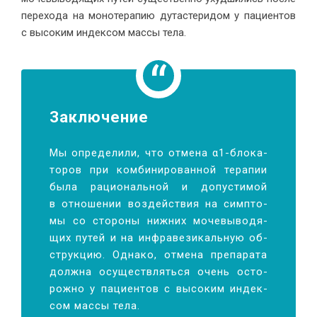
пе­ре­хо­да на мо­но­те­ра­пию ду­та­сте­ри­дом у па­ци­ен­тов
с вы­со­ким ин­дек­сом мас­сы тела.
За­клю­чение
Мы опре­де­ли­ли, что от­ме­на α1-бло­ка­
то­ров при ком­би­ни­ро­ван­ной те­ра­пии
бы­ла ра­цио­наль­ной и до­пу­сти­мой
в от­но­ше­нии воз­дей­ствия на симп­то­
мы со сто­ро­ны ниж­них мо­че­вы­во­дя­
щих пу­тей и на ин­фра­ве­зи­каль­ную об­
струк­цию. Од­на­ко, от­ме­на пре­па­ра­та
долж­на осу­ществ­лять­ся очень осто­
рож­но у па­ци­ен­тов с вы­со­ким ин­дек­
сом мас­сы тела.