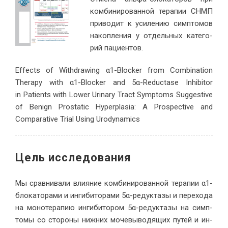
ком­би­ни­ро­ван­ной те­ра­пии СНМП
при­во­дит к уси­ле­нию симп­то­мов
на­коп­ле­ния у от­дель­ных ка­те­го­
рий па­ци­ентов.
Effects of Withdrawing α1-Blocker from Combination
Therapy with α1-Blocker and 5α-Reductase Inhibitor
in Patients with Lower Urinary Tract Symptoms Suggestive
of Benign Prostatic Hyperplasia: A Prospective and
Comparative Trial Using Urodynamics
Цель ис­сле­до­вания
Мы срав­ни­ва­ли вли­я­ние ком­би­ни­ро­ван­ной те­ра­пии α1-
бло­ка­то­ра­ми и ин­ги­би­то­ра­ми 5α-ре­дук­та­зы и пе­ре­хо­да
на мо­но­те­ра­пию ин­ги­би­то­ром 5α-ре­дук­та­зы на симп­
то­мы со сто­ро­ны ниж­них мо­че­вы­во­дя­щих пу­тей и ин­