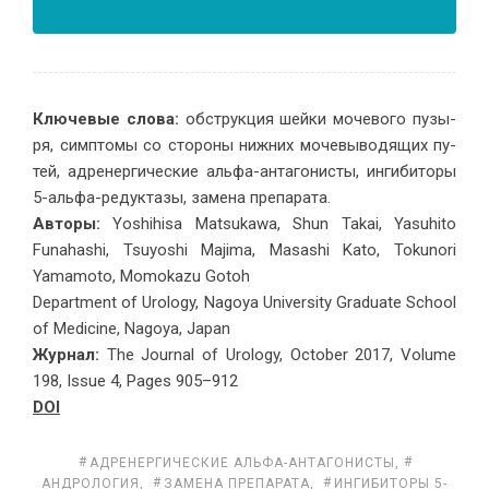
Клю­че­вые сло­ва:
об­струк­ция шей­ки мо­че­во­го пу­зы­
ря, симп­то­мы со сто­ро­ны ниж­них мо­че­вы­во­дя­щих пу­
тей, адре­нер­ги­че­ские аль­фа-ан­та­го­ни­сты, ин­ги­би­то­ры
5-аль­фа-ре­дук­та­зы, за­ме­на пре­парата.
Авторы:
Yoshihisa Matsukawa, Shun Takai, Yasuhito
Funahashi, Tsuyoshi Majima, Masashi Kato, Tokunori
Yamamoto, Momokazu Gotoh
Department of Urology, Nagoya University Graduate School
of Medicine, Nagoya, Japan
Журнал:
The Journal of Urology, October 2017, Volume
198, Issue 4, Pages 905–912
DOI
АДРЕ­НЕР­ГИ­ЧЕ­СКИЕ АЛЬ­ФА-АН­ТА­ГО­НИ­СТЫ
,
АНДРОЛОГИЯ
,
ЗА­МЕ­НА ПРЕ­ПАРАТА
,
ИН­ГИ­БИ­ТО­РЫ 5-