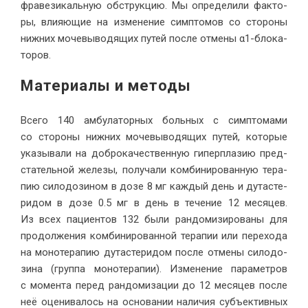
фра­ве­зи­каль­ную об­струк­цию. Мы опре­де­ли­ли фак­то­
ры, вли­я­ю­щие на из­ме­не­ние симп­то­мов со сто­ро­ны
ниж­них мо­че­вы­во­дя­щих пу­тей по­сле от­ме­ны α1-бло­ка­
торов.
Ма­те­ри­а­лы и методы
Все­го 140 ам­бу­ла­тор­ных боль­ных с симп­то­ма­ми
со сто­ро­ны ниж­них мо­че­вы­во­дя­щих пу­тей, ко­то­рые
ука­зы­ва­ли на доб­ро­ка­че­ствен­ную ги­пер­пла­зию пред­
ста­тель­ной же­ле­зы, по­лу­ча­ли ком­би­ни­ро­ван­ную те­ра­
пию си­ло­до­зи­ном в до­зе 8 мг каж­дый день и ду­та­сте­
ри­дом в до­зе 0.5 мг в день в те­че­ние 12 ме­ся­цев.
Из всех па­ци­ен­тов 132 бы­ли ран­до­ми­зи­ро­ва­ны для
про­дол­же­ния ком­би­ни­ро­ван­ной те­ра­пии или пе­ре­хо­да
на мо­но­те­ра­пию ду­та­сте­ри­дом по­сле от­ме­ны си­ло­до­
зи­на (груп­па мо­но­те­ра­пии). Из­ме­не­ние па­ра­мет­ров
с мо­мен­та пе­ред ран­до­ми­за­ции до 12 ме­ся­цев по­сле
неё оце­ни­ва­лось на ос­но­ва­нии на­ли­чия субъ­ек­тив­ных