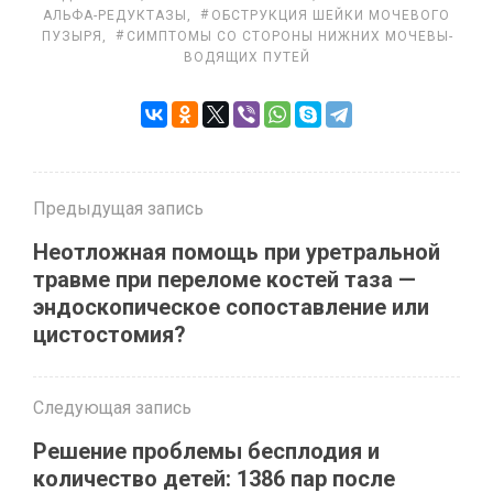
АЛЬ­ФА-РЕ­ДУК­ТА­ЗЫ
,
ОБ­СТРУК­ЦИЯ ШЕЙ­КИ МО­ЧЕ­ВО­ГО
ПУ­ЗЫ­РЯ
,
СИМП­ТО­МЫ СО СТО­РО­НЫ НИЖ­НИХ МО­ЧЕ­ВЫ­
ВО­ДЯ­ЩИХ ПУ­ТЕЙ
Предыдущая запись
Неотложная помощь при уретральной
травме при переломе костей таза —
эндоскопическое сопоставление или
цистостомия?
Следующая запись
Решение проблемы бесплодия и
количество детей: 1386 пар после