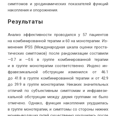
симп­то­мов и уро­ди­на­ми­че­ских по­ка­за­те­лей функ­ций
на­коп­ле­ния и опо­рож­нения.
Ре­зультаты
Ана­лиз эф­фек­тив­но­сти про­во­дил­ся у 57 па­ци­ен­тов
на ком­би­ни­ро­ван­ной те­ра­пии и 60 на мо­но­те­ра­пии. Из­
ме­не­ния IPSS (Меж­ду­на­род­ная шка­ла оцен­ки про­ста­
ти­че­ских симп­то­мов) по­сле ран­до­ми­за­ции со­ста­ви­ли
—0.7 и —0.6 в груп­пе ком­би­ни­ро­ван­ной те­ра­пии
и в груп­пе мо­но­те­ра­пии со­от­вет­ствен­но. Ин­декс ин­
фра­ве­зи­каль­ной об­струк­ции из­ме­нил­ся от 46.1
до 41.8 в груп­пе ком­би­ни­ро­ван­ной те­ра­пии и от 42.9
до 39.9 в груп­пе мо­но­те­ра­пии. Ни­ка­ких зна­чи­тель­ных
от­ли­чий по субъ­ек­тив­ным симп­то­мам и ин­фра­ве­зи­
каль­ной об­струк­ции меж­ду дву­мя груп­па­ми не бы­ло
от­ме­че­но. Од­на­ко, функ­ция на­коп­ле­ния ухуд­ши­лась
в груп­пе мо­но­те­ра­пии, и симп­то­мы со сто­ро­ны ниж­них
мо­че­вы­во­дя­щих пу­тей су­ще­ствен­но ухуд­ши­лись по­сле