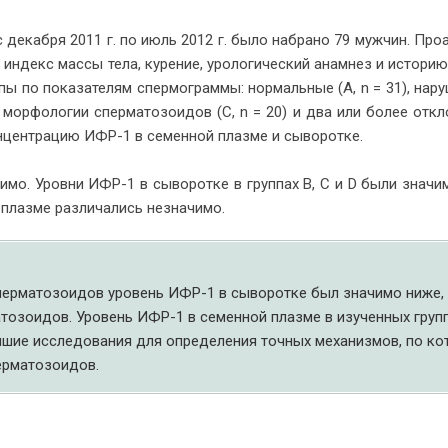
 с де­каб­ря 2011 г. по июль 2012 г. бы­ло на­бра­но 79 муж­чин. Про­
 ин­декс мас­сы те­ла, ку­ре­ние, уро­ло­ги­че­ский ана­мнез и ис­то­рию
­пы по по­ка­за­те­лям спер­мо­грам­мы: нор­маль­ные (A, n = 31), на­ру
е мор­фо­ло­гии спер­ма­то­зо­и­дов (C, n = 20) и два или бо­лее от­кл
кон­цен­тра­цию ИФР-1 в се­мен­ной плаз­ме и сы­во­ротке.
­чи­мо. Уров­ни ИФР-1 в сы­во­рот­ке в груп­пах B, C и D бы­ли зна­чи
 плаз­ме раз­ли­ча­лись незначимо.
спер­ма­то­зо­и­дов уро­вень ИФР-1 в сы­во­рот­ке был зна­чи­мо ни­же,
а­то­зо­и­дов. Уро­вень ИФР-1 в се­мен­ной плаз­ме в изу­чен­ных груп­
й­шие ис­сле­до­ва­ния для опре­де­ле­ния точ­ных ме­ха­низ­мов, по ко­
р­ма­то­зоидов.