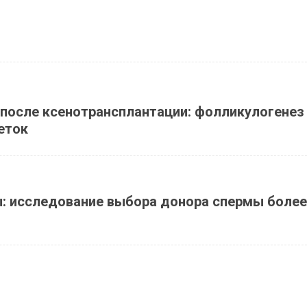
 после ксенотрансплантации: фолликулогенез
еток
: исследование выбора донора спермы более