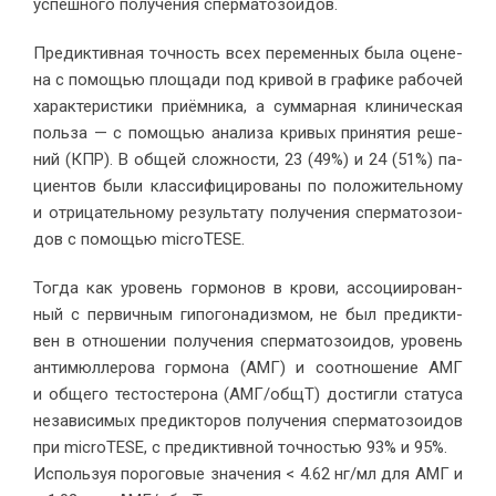
успеш­но­го по­лу­че­ния спер­ма­то­зо­и­дов.
Пре­дик­тив­ная точ­ность всех пе­ре­мен­ных бы­ла оце­не­
на с по­мо­щью пло­ща­ди под кри­вой в гра­фи­ке ра­бо­чей
ха­рак­те­ри­сти­ки при­ём­ни­ка, а сум­мар­ная кли­ни­че­ская
поль­за — с по­мо­щью ана­ли­за кри­вых при­ня­тия ре­ше­
ний (КПР). В об­щей слож­но­сти, 23 (49%) и 24 (51%) па­
ци­ен­тов бы­ли клас­си­фи­ци­ро­ва­ны по по­ло­жи­тель­но­му
и от­ри­ца­тель­но­му ре­зуль­та­ту по­лу­че­ния спер­ма­то­зо­и­
дов с по­мо­щью microTESE.
То­гда как уро­вень гор­мо­нов в кро­ви, ас­со­ци­и­ро­ван­
ный с пер­вич­ным ги­по­го­на­диз­мом, не был пре­дик­ти­
вен в от­но­ше­нии по­лу­че­ния спер­ма­то­зо­и­дов, уро­вень
ан­ти­мюл­ле­ро­ва гор­мо­на (АМГ) и со­от­но­ше­ние АМГ
и об­ще­го те­сто­сте­ро­на (АМГ/общТ) до­стиг­ли ста­ту­са
неза­ви­си­мых пре­дик­то­ров по­лу­че­ния спер­ма­то­зо­и­дов
при microTESE, с пре­дик­тив­ной точ­но­стью 93% и 95%.
Ис­поль­зуя по­ро­го­вые зна­че­ния < 4.62 нг/мл для АМГ и