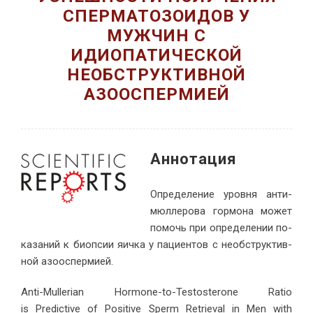
СПЕРМАТОЗОИДОВ У
МУЖЧИН С
ИДИОПАТИЧЕСКОЙ
НЕОБСТРУКТИВНОЙ
АЗООСПЕРМИЕЙ
Ан­но­тация
Опре­де­ле­ние уров­ня ан­ти­
мюл­ле­ро­ва гор­мо­на мо­жет
по­мочь при опре­де­ле­нии по­
ка­за­ний к биоп­сии яич­ка у па­ци­ен­тов с необ­струк­тив­
ной азоос­пермией.
Anti-Mullerian Hormone-to-Testosterone Ratio
is Predictive of Positive Sperm Retrieval in Men with