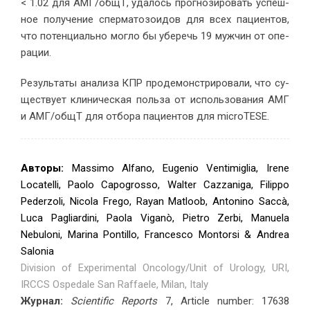
< 1.02 для АМГ/общТ, уда­лось про­гно­зи­ро­вать успеш­
ное по­лу­че­ние спер­ма­то­зо­и­дов для всех па­ци­ен­тов,
что по­тен­ци­аль­но мог­ло бы убе­речь 19 муж­чин от опе­
ра­ции.
Ре­зуль­та­ты ана­ли­за КПР про­де­мон­стри­ро­ва­ли, что су­
ще­ству­ет кли­ни­че­ская поль­за от ис­поль­зо­ва­ния АМГ
и АМГ/общТ для от­бо­ра па­ци­ен­тов для microTESE.
Авторы:
Massimo Alfano, Eugenio Ventimiglia, Irene
Locatelli, Paolo Capogrosso, Walter Cazzaniga, Filippo
Pederzoli, Nicola Frego, Rayan Matloob, Antonino Saccà,
Luca Pagliardini, Paola Viganò, Pietro Zerbi, Manuela
Nebuloni, Marina Pontillo, Francesco Montorsi & Andrea
Salonia
Division of Experimental Oncology/Unit of Urology, URI,
IRCCS Ospedale San Raffaele, Milan, Italy
Журнал:
Scientific Reports
7, Article number: 17638