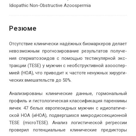
Idiopathic Non-Obstructive Azoospermia
Резюме
От­сут­ствие кли­ни­че­ски на­дёж­ных био­мар­ке­ров де­ла­ет
невоз­мож­ным про­гно­зи­ро­ва­ние ре­зуль­та­тов по­лу­че­
ния спер­ма­то­зо­и­дов с по­мо­щью те­сти­ку­ляр­ной экс­
трак­ции (TESE) у муж­чин с необ­струк­тив­ной азоос­пер­
ми­ей (НОА), что при­во­дит к ча­сто­те ненуж­ных хи­рур­ги­
че­ских вме­ша­тельств до 50%.
Ана­ли­зи­ро­ва­ны кли­ни­че­ские дан­ные, гор­мо­наль­ный
про­филь и ги­сто­ло­ги­че­ская клас­си­фи­ка­ция па­рен­хи­мы
яи­чек 47 бе­лых ев­ро­пео­ид­ных муж­чин с идио­па­ти­че­
ской НОА (иНОА), под­верг­ших­ся мик­ро­дис­сек­ци­он­ной
TESE (microTESE). Ана­лиз ло­ги­сти­че­ской ре­грес­сии
про­ве­рил по­тен­ци­аль­ные кли­ни­че­ские пре­дик­то­ры