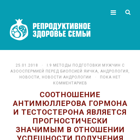
25.01.2018 ·
I.9 МЕ­ТО­ДЫ ПОД­ГО­ТОВ­КИ МУЖ­ЧИН С
АЗООС­ПЕР­МИ­ЕЙ ПЕ­РЕД БИОП­СИ­ЕЙ ЯИЧ­КА
,
АНДРОЛОГИЯ
,
НОВОСТИ
,
НОВОСТИ АНДРОЛОГИИ
· ПОКА НЕТ
КОММЕНТАРИЕВ
СООТНОШЕНИЕ
АНТИМЮЛЛЕРОВА ГОРМОНА
И ТЕСТОСТЕРОНА ЯВЛЯЕТСЯ
ПРОГНОСТИЧЕСКИ
ЗНАЧИМЫМ В ОТНОШЕНИИ
УСПЕШНОСТИ ПОЛУЧЕНИЯ