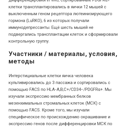
дифференцировки in vivo, сортированные PDGFRα+
клетки трансплантировались в яички 12 мышей с
выключенным геном рецептора лютеинизирующего
гормона (LuRKO), 6 из которых получали
иммунодепрессанты. Ещё шесть мышей не
подвергались трансплантации клеток и сформировали
контрольную группу.
Участники / материалы, условия,
методы
Интерстициальные клетки яичка человека
культивировались до 3 пассажа и сортировались с
помощью FACS по HLA-A,B,C+/CD34−/PDGFRα+. Мы
изучали экспрессию мембранных белков
мезенхимальных стромальных клеток (МСК) с
помощью FACS. Кроме того, мы изучали
специфическое по происхождению окрашивание и
экспрессию генов после дифференцировки МСК по