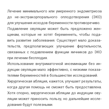
Ле­че­ние ми­ни­маль­но­го или уме­рен­но­го эн­до­мет­ри­оза
до не-экс­тра­кор­по­раль­но­го опло­до­тво­ре­ния (ЭКО)
для улуч­ше­ния ис­хо­дов бе­ре­мен­но­сти про­ти­во­речиво.
По­дав­ле­ние ову­ля­ции мо­жет быть пред­ло­же­но жен­
щи­нам, ко­то­рые не хо­тят бе­ре­мен­неть, чтобы по­да­
вить раз­ви­тие за­боле­ва­ния. Су­ще­ству­ет ма­ло до­ка­за­
тельств, пред­по­ла­га­ю­щих улуч­ше­ние фер­тиль­но­сти,
свя­зан­ных с по­дав­ле­ни­ем функ­ции яич­ни­ков до ЭКО
при ле­че­нии бес­плодия.
Ис­поль­зо­ва­ние внут­ри­ма­точ­ной ин­се­ми­на­ции без ин­
дук­ции ову­ля­ции ма­ло эф­фек­тив­но, с низ­ки­ми по­ка­за­
те­ля­ми бе­ре­мен­но­стей в боль­шин­стве ис­сле­до­ваний.
Хи­рур­ги­че­ская аб­ля­ция, ка­жет­ся, улуч­ша­ет ре­зуль­та­ты,
ко­гда дру­гая по­мощь не смо­жет быть предо­став­ле­на.
Хо­тя спор­но, хи­рур­ги­че­ская аб­ля­ции до ин­дук­ции ову­
ля­ции мо­жет при­но­сить поль­зу, но даль­ней­шие ис­сле­
до­ва­ния бу­дут по­лезными.