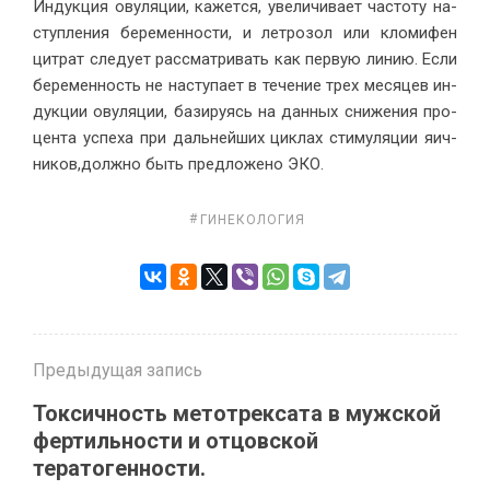
Ин­дук­ция ову­ля­ции, ка­жет­ся, уве­ли­чи­ва­ет ча­сто­ту на­
ступ­ле­ния бе­ре­мен­но­сти, и ле­тро­зол или кло­ми­фен
цит­рат сле­ду­ет рас­смат­ри­вать как первую ли­нию. Ес­ли
бе­ре­мен­ность не на­сту­па­ет в те­че­ние трех ме­ся­цев ин­
дук­ции ову­ля­ции, ба­зи­ру­ясь на дан­ных сни­же­ния про­
цен­та успе­ха при даль­ней­ших цик­лах сти­му­ля­ции яич­
ни­ков,долж­но быть пред­ложено ЭКО.
ГИНЕКОЛОГИЯ
Предыдущая запись
Токсичность метотрексата в мужской
фертильности и отцовской
тератогенности.