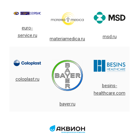
euro-
service.ru
msd.ru
materiamedica.ru
coloplast.ru
besins-
healthcare.com
bayer.ru