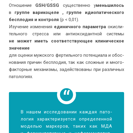
От­но­ше­ние
GSH/GSSG
су­ще­ствен­но у
мень­ши­лось
в
груп­пе ва­ри­ко­це­ле , груп­пе идио­па­ти­че­ско­го
бес­пло­дия и кон­тро­ля
(р < 0,01).
Изу­че­ние из­ме­не­ния
еди­нич­но­го па­ра­мет­ра
окис­ли­
тель­но­го стрес­са или ан­ти­ок­си­дант­ной си­сте­мы
не мо­жет иметь со­от­вет­ству­ю­щее кли­ни­че­ское
зна­че­ние
для оцен­ки муж­ско­го фер­тиль­но­го по­тен­ци­а­ла и обос­
но­ва­ния при­чин бес­пло­дия, так как слож­ные и мно­го­
фак­тор­ные ме­ха­низ­мы, за­дей­ство­ва­ны при раз­лич­ных
па­то­ло­ги­ях.
В на­шем ис­сле­до­ва­нии каж­дая па­то­
ло­гия ха­рак­те­ри­зу­ет­ся опре­де­лен­ной
мо­де­лью мар­ке­ров, та­ких как МДА