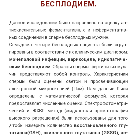
БЕСПЛОДИЕМ.
Дан­ное ис­сле­до­ва­ние бы­ло на­прав­ле­но на оцен­ку ан­
ти­окис­ли­тель­ных фер­мен­та­тив­ных и не­фер­мен­та­тив­
ных со­еди­не­ний в спер­ме бес­плод­ных муж­чин.
Семь­де­сят че­ты­ре бес­плод­ных па­ци­ен­та бы­ли сгруп­
пи­ро­ва­ны в со­от­вет­ствии с их кли­ни­че­ским ди­а­гно­зом:
мо­че­по­ло­вой ин­фек­ции, ва­ри­ко­це­ле, идио­па­ти­че­
ским бес­пло­ди­ем
. Об­раз­цы спер­мы фер­тиль­ных муж­
чин пред­став­ля­ют со­бой кон­троль. Ха­рак­те­ри­сти­ки
спер­мы бы­ли оце­не­ны све­той и про­све­чи­ва­ю­щей
элек­трон­ной мик­ро­ско­пи­ей (Пэм). Пэм дан­ные бы­ли
опре­де­ле­ны с ма­те­ма­ти­че­ской фор­му­лой, ко­то­рая
предо­став­ля­ет чис­лен­ные оцен­ки. Спек­тро­фо­то­мет­ри­
че­ский и ЖХВР ме­то­ды(жид­кост­ная хро­ма­то­гра­фия
вы­со­ко­го раз­ре­ше­ния) бы­ли ис­поль­зо­ва­ны для то­го
,что­бы из­ме­рить ко­ли­че­ство
вос­ста­нов­лен­но­го глу­
та­ти­о­на(GSH), окис­лен­но­го глу­та­ти­о­на (GSSG), ас­