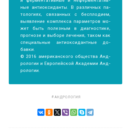
и фер­мен­та­тив­ные и не­фер­мен­та­тив­
ные ан­ти­ок­си­дан­ты. В раз­лич­ных па­
то­ло­ги­ях, свя­зан­ных с бес­пло­ди­ем,
вы­яв­ле­ние ком­плек­са па­ра­мет­ров мо­
жет быть по­лез­ным в ди­а­гно­сти­ке,
про­гно­зе и вы­бо­ре ле­че­ния, та­ком как
спе­ци­аль­ные ан­ти­ок­си­дант­ные до­
бавки.
© 2016 аме­ри­кан­ско­го об­ще­ства Ан­д­
ро­ло­гии и Ев­ро­пей­ской Ака­де­мии Ан­д­
ро­логии.
АНДРОЛОГИЯ