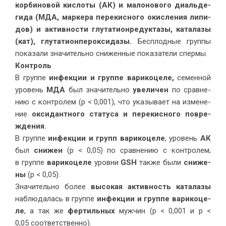
кор­би­но­вой кис­ло­ты (АК) и ма­ло­но­во­го ди­аль­де­
ги­да (МДА, мар­ке­ра пе­ре­кис­но­го окис­ле­ния ли­пи­
дов) и ак­тив­но­сти глу­та­ти­он­ре­дук­та­зы, ка­та­ла­зы
(кат), глу­та­ти­он­пе­рок­си­да­зы.
Бес­плод­ные груп­пы
по­ка­за­ли зна­чи­тель­но сни­жен­ные по­ка­за­те­ли спермы.
Кон­троль
В груп­пе
ин­фек­ции и груп­пе ва­ри­ко­це­ле,
се­мен­ной
уро­вень
МДА
был зна­чи­тель­но
уве­ли­чен
по срав­не­
нию с кон­тро­лем (р < 0,001), что ука­зы­ва­ет на из­ме­не­
ние
ок­си­дант­но­го ста­ту­са и пе­ре­кис­но­го по­вре­
ждения.
В груп­пе
ин­фек­ции и групп ва­ри­ко­це­ле
, уро­вень
АК
был
сни­жен
(р < 0,05) по срав­не­нию с кон­тро­лем;
в груп­пе
ва­ри­ко­це­ле
уров­ни
GSH
так­же бы­ли
сни­же­
ны
(р < 0,05).
Зна­чи­тель­но бо­лее
вы­со­кая ак­тив­ность ка­та­ла­зы
на­блю­да­лась в груп­пе
ин­фек­ции и груп­пе ва­ри­ко­це­
ле
, а так же
фер­тиль­ных
муж­чин (р < 0,001 и р <
0,05 со­от­вет­ствен­но).