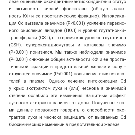
ле­зе оце­ни­ва­ли ок­си­дант­ный/ан­ти­ок­си­дант­ный ста­тус
и ак­тив­ность кис­лой фос­фа­та­зы (об­щую ак­тив­
ность КФ и ее про­ста­ти­че­скую фрак­цию). Ин­ток­си­ка­
ция Cd вы­зва­ла зна­чи­мое (P<0,001) уси­ле­ние пе­ре­кис­
но­го окис­ле­ния ли­пи­дов (ПОЛ) и уров­ня глу­та­ти­он-S-
транс­фе­ра­зы (GST), в то вре­мя как уро­вень глу­та­ти­о­на
(GSH), су­перок­сид­дис­му­та­зы и ка­та­ла­зы зна­чи­мо
(P<0,001) по­ни­зил­ся. Мы так­же на­блю­да­ли зна­чи­мое
(P<0,001) сни­же­ние об­щей ак­тив­но­сти КФ и ее про­ста­
ти­че­ской фрак­ции в пред­ста­тель­ной же­ле­зе и со­пут­
ству­ю­щее зна­чи­мое (P<0,001) по­вы­ше­ние этих по­ка­за­
те­лей в плаз­ме. Од­на­ко ле­че­ние ин­ток­си­ка­ции Cd
у крыс экс­трак­том лу­ка и (или) чес­но­ка в зна­чи­мой
сте­пе­ни осла­би­ло эти из­ме­не­ния. За­щит­ный эф­фект
лу­ко­во­го экс­трак­та за­ви­сел от до­зы. По­лу­чен­ные на­
ми дан­ные поз­во­ля­ют го­во­рить о спо­соб­но­сти экс­
трак­тов лу­ка и чес­но­ка за­щи­щать от вы­зван­ных Cd
био­хи­ми­че­ских из­ме­не­ний в пред­ста­тель­ной же­ле­зе.