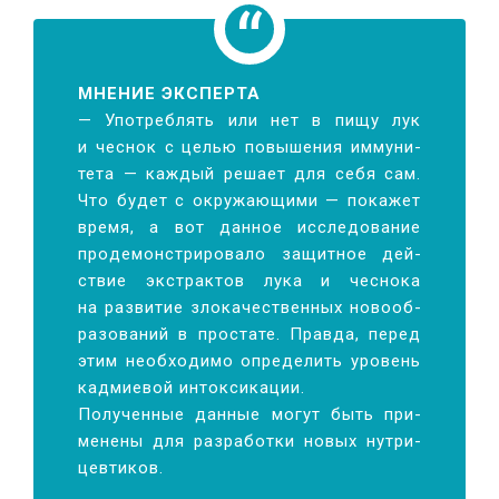
МНЕНИЕ ЭКСПЕРТА
— Упо­треб­лять или нет в пи­щу лук
и чес­нок с це­лью по­вы­ше­ния им­му­ни­
те­та — каж­дый ре­ша­ет для се­бя сам.
Что бу­дет с окру­жа­ю­щи­ми — по­ка­жет
вре­мя, а вот дан­ное ис­сле­до­ва­ние
про­де­мон­стри­ро­ва­ло за­щит­ное дей­
ствие экс­трак­тов лу­ка и чес­но­ка
на раз­ви­тие зло­ка­че­ствен­ных но­во­об­
ра­зо­ва­ний в про­ста­те. Прав­да, пе­ред
этим не­об­хо­ди­мо опре­де­лить уро­вень
кад­ми­е­вой ин­ток­си­ка­ции.
По­лу­чен­ные дан­ные мо­гут быть при­
ме­не­ны для раз­ра­бот­ки но­вых нут­ри­
цев­ти­ков.