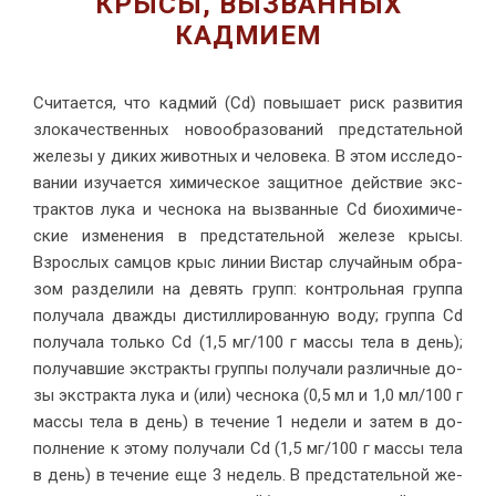
КРЫСЫ, ВЫЗВАННЫХ
КАДМИЕМ
Счи­та­ет­ся, что кад­мий (Cd) по­вы­ша­ет риск раз­ви­тия
зло­ка­че­ствен­ных но­во­об­ра­зо­ва­ний пред­ста­тель­ной
же­ле­зы у ди­ких жи­вот­ных и че­ло­ве­ка. В этом ис­сле­до­
ва­нии изу­ча­ет­ся хи­ми­че­ское за­щит­ное дей­ствие экс­
трак­тов лу­ка и чес­но­ка на вы­зван­ные Cd био­хи­ми­че­
ские из­ме­не­ния в пред­ста­тель­ной же­ле­зе кры­сы.
Взрос­лых сам­цов крыс ли­нии Ви­стар слу­чай­ным об­ра­
зом раз­де­ли­ли на де­вять групп: кон­троль­ная груп­па
по­лу­ча­ла два­жды ди­стил­ли­ро­ван­ную во­ду; груп­па Cd
по­лу­ча­ла толь­ко Cd (1,5 мг/100 г мас­сы те­ла в день);
по­лу­чав­шие экс­трак­ты груп­пы по­лу­ча­ли раз­лич­ные до­
зы экс­трак­та лу­ка и (или) чес­но­ка (0,5 мл и 1,0 мл/100 г
мас­сы те­ла в день) в те­че­ние 1 не­де­ли и за­тем в до­
пол­не­ние к это­му по­лу­ча­ли Cd (1,5 мг/100 г мас­сы те­ла
в день) в те­че­ние еще 3 не­дель. В пред­ста­тель­ной же­