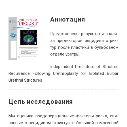
Ан­но­тация
Пред­став­ле­ны ре­зуль­та­ты ана­ли­
за пре­дик­то­ров ре­ци­ди­ва стрик­
тур по­сле пла­сти­ки в буль­боз­ном
от­де­ле уретры.
Independent Predictors of Stricture
Recurrence Following Urethroplasty for Isolated Bulbar
Urethral Strictures
Цель ис­сле­до­вания
Мы оце­ни­ли пред­опе­ра­ци­он­ные фак­то­ры рис­ка, свя­
зан­ные с ре­ци­ди­вом стрик­тур, в боль­шой го­мо­ген­ной