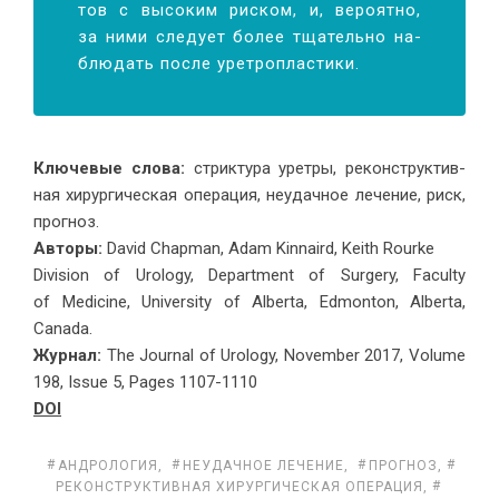
тов с вы­со­ким риском, и, ве­ро­ят­но,
за ни­ми сле­ду­ет бо­лее тща­тель­но на­
блю­дать по­сле урет­ро­пла­стики.
Клю­че­вые сло­ва:
стрик­ту­ра урет­ры, ре­кон­струк­тив­
ная хи­рур­ги­че­ская опе­ра­ция, неудач­ное ле­че­ние, риск,
прогноз.
Авторы:
David Chapman, Adam Kinnaird, Keith Rourkе
Division of Urology, Department of Surgery, Faculty
of Medicine, University of Alberta, Edmonton, Alberta,
Canada.
Журнал:
The Journal of Urology, November 2017, Volume
198, Issue 5, Pages 1107-1110
DOI
АНДРОЛОГИЯ
,
НЕУДАЧ­НОЕ ЛЕ­ЧЕ­НИЕ
,
ПРОГНОЗ
,
РЕ­КОН­СТРУК­ТИВ­НАЯ ХИ­РУР­ГИ­ЧЕ­СКАЯ ОПЕ­РА­ЦИЯ
,