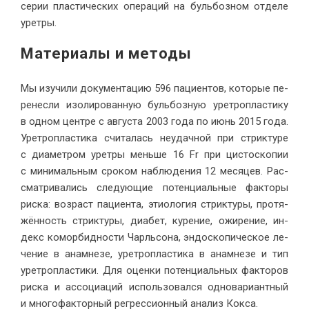
се­рии пла­сти­че­ских опе­ра­ций на буль­боз­ном от­де­ле
уретры.
Ма­те­ри­а­лы и методы
Мы изу­чи­ли до­ку­мен­та­цию 596 па­ци­ен­тов, ко­то­рые пе­
ре­нес­ли изо­ли­ро­ван­ную буль­боз­ную урет­ро­пла­сти­ку
в од­ном цен­тре с ав­гу­ста 2003 го­да по июнь 2015 го­да.
Урет­ро­пла­сти­ка счи­та­лась неудач­ной при стрик­ту­ре
с диа­мет­ром урет­ры мень­ше 16 Fr при ци­сто­ско­пии
с ми­ни­маль­ным сро­ком на­блю­де­ния 12 ме­ся­цев. Рас­
смат­ри­ва­лись сле­ду­ю­щие по­тен­ци­аль­ные фак­то­ры
рис­ка: воз­раст па­ци­ен­та, этио­ло­гия стрик­ту­ры, про­тя­
жён­ность стрик­ту­ры, диа­бет, ку­ре­ние, ожи­ре­ние, ин­
декс ко­мор­бид­но­сти Чарль­со­на, эн­до­ско­пи­че­ское ле­
че­ние в ана­мне­зе, урет­ро­пла­сти­ка в ана­мне­зе и тип
урет­ро­пла­сти­ки. Для оцен­ки по­тен­ци­аль­ных фак­то­ров
рис­ка и ас­со­ци­а­ций ис­поль­зо­вал­ся од­но­ва­ри­ант­ный
и мно­го­фак­тор­ный ре­грес­си­он­ный ана­лиз Кокса.