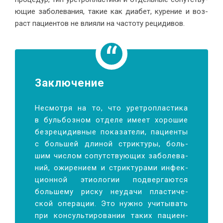
ю­щие за­боле­ва­ния, та­кие как диа­бет, ку­ре­ние и воз­
раст па­ци­ен­тов не вли­я­ли на ча­сто­ту ре­ци­дивов.
За­клю­чение
Несмот­ря на то, что урет­ро­пла­сти­ка
в буль­боз­ном от­де­ле име­ет хо­ро­шие
без­ре­ци­див­ные по­ка­за­те­ли, па­ци­ен­ты
с боль­шей дли­ной стрик­ту­ры, боль­
шим чис­лом со­пут­ству­ю­щих за­боле­ва­
ний, ожи­ре­ни­ем и стрик­ту­ра­ми ин­фек­
ци­он­ной этио­ло­гии под­вер­га­ют­ся
боль­ше­му рис­ку неуда­чи пла­сти­че­
ской опе­ра­ции. Это нуж­но учи­ты­вать
при кон­суль­ти­ро­ва­нии та­ких па­ци­ен­