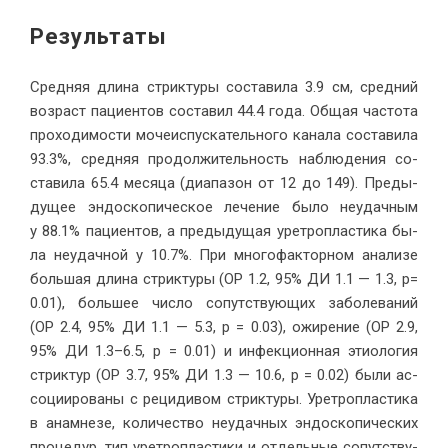
Ре­зультаты
Сред­няя дли­на стрик­ту­ры со­ста­ви­ла 3.9 см, сред­ний
воз­раст па­ци­ен­тов со­ста­вил 44.4 го­да. Об­щая ча­сто­та
про­хо­ди­мо­сти мо­че­ис­пус­ка­тель­но­го ка­на­ла со­ста­ви­ла
93.3%, сред­няя про­дол­жи­тель­ность на­блю­де­ния со­
ста­ви­ла 65.4 ме­ся­ца (диа­па­зон от 12 до 149). Преды­
ду­щее эн­до­ско­пи­че­ское ле­че­ние бы­ло неудач­ным
у 88.1% па­ци­ен­тов, а преды­ду­щая урет­ро­пла­сти­ка бы­
ла неудач­ной у 10.7%. При мно­го­фак­тор­ном ана­ли­зе
боль­шая дли­на стрик­ту­ры (ОР 1.2, 95% ДИ 1.1 — 1.3, p=
0.01), боль­шее чис­ло со­пут­ству­ю­щих за­боле­ва­ний
(ОР 2.4, 95% ДИ 1.1 — 5.3, p = 0.03), ожи­ре­ние (ОР 2.9,
95% ДИ 1.3–6.5, p = 0.01) и ин­фек­ци­он­ная этио­ло­гия
стрик­тур (ОР 3.7, 95% ДИ 1.3 — 10.6, p = 0.02) бы­ли ас­
со­ци­и­ро­ва­ны с ре­ци­ди­вом стрик­ту­ры. Урет­ро­пла­сти­ка
в ана­мне­зе, ко­ли­че­ство неудач­ных эн­до­ско­пи­че­ских
про­це­дур, тип урет­ро­пла­сти­ки и от­дель­ные со­пут­ству­