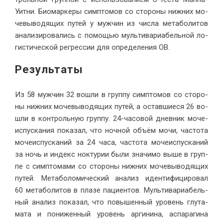
Уит­ни. Био­мар­ке­ры симп­то­мов со сто­ро­ны ниж­них мо­
че­вы­во­дя­щих пу­тей у муж­чин из чис­ла ме­та­бо­ли­тов
ана­ли­зи­ро­ва­лись с по­мо­щью муль­ти­ва­ри­а­бель­ной ло­
ги­сти­че­ской ре­грес­сии для опре­де­ле­ния ОВ.
Ре­зультаты
Из 58 муж­чин 32 во­шли в груп­пу симп­то­мов со сто­ро­
ны ниж­них мо­че­вы­во­дя­щих пу­тей, а остав­ши­е­ся 26 во­
шли в кон­троль­ную груп­пу. 24-ча­со­вой днев­ник мо­че­
ис­пус­ка­ния по­ка­зал, что ноч­ной объ­ём мо­чи, ча­сто­та
мо­че­ис­пус­ка­ний за 24 ча­са, ча­сто­та мо­че­ис­пус­ка­ний
за ночь и ин­декс нок­ту­рии бы­ли зна­чи­мо вы­ше в груп­
пе с симп­то­ма­ми со сто­ро­ны ниж­них мо­че­вы­во­дя­щих
пу­тей. Ме­та­бо­ло­ми­че­ский ана­лиз иден­ти­фи­ци­ро­вал
60 ме­та­бо­ли­тов в пла­зе па­ци­ен­тов. Муль­ти­ва­ри­а­бель­
ный ана­лиз по­ка­зал, что по­вы­шен­ный уро­вень глу­та­
ма­та и по­ни­жен­ный уро­вень ар­ги­ни­на, ас­па­ра­ги­на