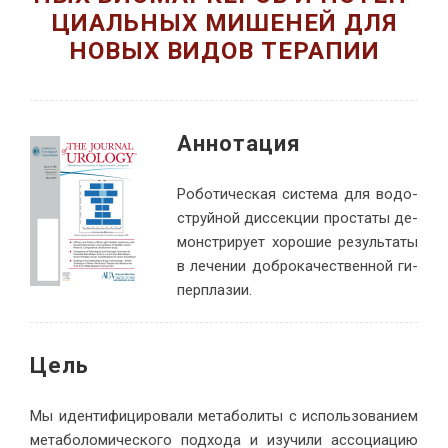
ЦИ­АЛЬ­НЫХ МИ­ШЕ­НЕЙ ДЛЯ
НО­ВЫХ ВИ­ДОВ ТЕ­РАПИИ
Аннотация
Ро­бо­ти­че­ская си­сте­ма для во­до­
струй­ной дис­сек­ции про­ста­ты де­
мон­стри­ру­ет хо­ро­шие ре­зуль­та­ты
в ле­че­нии доб­ро­ка­че­ствен­ной ги­
пер­плазии.
Цель
Мы иден­ти­фи­ци­ро­ва­ли ме­та­бо­ли­ты с ис­поль­зо­ва­ни­ем
ме­та­бо­ло­ми­че­ско­го под­хо­да и изу­чи­ли ас­со­ци­а­цию