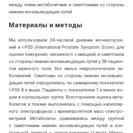
меж­ду эти­ми ме­та­бо­ли­та­ми и симп­то­ма­ми со сто­ро­ны
ниж­них мо­че­вы­во­дя­щих путей.
Ма­те­ри­а­лы и методы
Мы ис­поль­зо­ва­ли 24-ча­со­вой днев­ник мо­че­ис­пус­ка­
ний и I-PSS (International Prostate Symptom Score) для
оцен­ки по­ве­де­ния, свя­зан­но­го с мик­ци­ей, и симп­то­мов
со сто­ро­ны ниж­них мо­че­вы­во­дя­щих пу­тей у 58 па­ци­ен­
тов муж­ско­го по­ла без яв­ных нев­ро­ло­ги­че­ских за­
боле­ва­ний. Симп­то­мы со сто­ро­ны ниж­них мо­че­вы­во­
дя­щих пу­тей опре­де­ля­лись по сум­мар­но­му по­ка­за­те­лю
I-PSS 8 и вы­ше. Па­ци­ен­ты с по­ка­за­те­лем 7 и ме­нее во­
шли в кон­троль­ную груп­пу. Все­сто­рон­няя оцен­ка ме­та­
бо­ли­тов в плаз­ме вы­пол­ня­лась с по­мо­щью ка­пил­ляр­
но­го элек­тро­фо­ре­за с вре­мя­про­лёт­ной масс-спек­тро­
мет­ри­ей. Ме­та­бо­ли­ты срав­ни­ва­лись меж­ду груп­пой
с симп­то­ма­ми ниж­них мо­че­вы­во­дя­щих пу­тей и кон­
троль­ной груп­пой с ис­поль­зо­ва­ни­ем U-те­ста Ман­на-