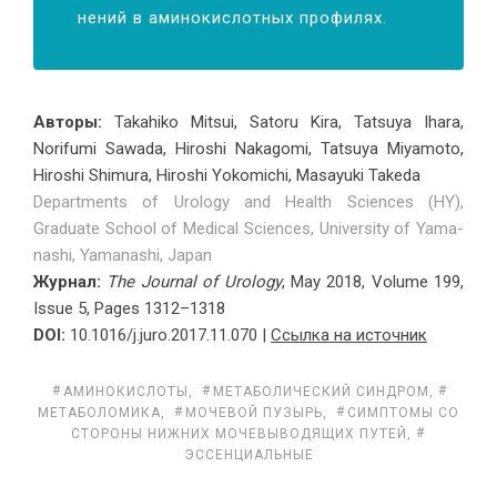
не­ний в ами­но­кис­лот­ных про­филях.
Авторы:
Takahiko Mitsui, Satoru Kira, Tatsuya Ihara,
Norifumi Sawada, Hiroshi Nakagomi, Tatsuya Miyamoto,
Hiroshi Shimura, Hiroshi Yokomichi, Masayuki Takeda
Departments of Urology and Health Sciences (HY),
Graduate School of Medical Sciences, University of Yama-
nashi, Yamanashi, Japan
Журнал:
The Journal of Urology
, May 2018, Volume 199,
Issue 5, Pages 1312–1318
DOI:
10.1016/j.juro.2017.11.070 |
Ссылка на источник
АМИНОКИСЛОТЫ
,
МЕТАБОЛИЧЕСКИЙ СИНДРОМ
,
МЕТАБОЛОМИКА
,
МОЧЕВОЙ ПУЗЫРЬ
,
СИМПТОМЫ СО
СТОРОНЫ НИЖНИХ МОЧЕВЫВОДЯЩИХ ПУТЕЙ
,
ЭССЕНЦИАЛЬНЫЕ