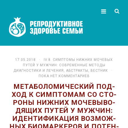
17.05.2018 ·
IV.8. СИМПТОМЫ НИЖНИХ МОЧЕВЫХ
ПУТЕЙ У МУЖЧИН: СОВРЕМЕННЫЕ МЕТОДЫ
ДИАГНОСТИКИ И ЛЕЧЕНИЯ
,
АБСТРАКТЫ
,
ВЕСТНИК
·
ПОКА НЕТ КОММЕНТАРИЕВ
МЕ­ТА­БО­ЛО­МИ­ЧЕ­СКИЙ ПОД­
ХОД К СИМП­ТО­МАМ СО СТО­
РО­НЫ НИЖ­НИХ МО­ЧЕ­ВЫ­ВО­
ДЯ­ЩИХ ПУ­ТЕЙ У МУЖ­ЧИН:
ИДЕН­ТИ­ФИ­КА­ЦИЯ ВОЗ­МОЖ­
НЫХ БИО­МАР­КЕ­РОВ И ПО­ТЕН­