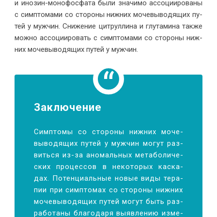
и ино­зин-мо­но­фос­фа­та бы­ли зна­чи­мо ас­со­ци­и­ро­ва­ны
с симп­то­ма­ми со сто­ро­ны ниж­них мо­че­вы­во­дя­щих пу­
тей у муж­чин. Сни­же­ние цит­рул­ли­на и глу­та­ми­на так­же
мож­но ас­со­ци­и­ро­вать с симп­то­ма­ми со сто­ро­ны ниж­
них мо­че­вы­во­дя­щих пу­тей у мужчин.
За­клю­чение
Симп­то­мы со сто­ро­ны ниж­них мо­че­
вы­во­дя­щих пу­тей у муж­чин мо­гут раз­
вить­ся из-за ано­маль­ных ме­та­бо­ли­че­
ских про­цес­сов в неко­то­рых кас­ка­
дах. По­тен­ци­аль­ные но­вые ви­ды те­ра­
пии при симп­то­мах со сто­ро­ны ниж­них
мо­че­вы­во­дя­щих пу­тей мо­гут быть раз­
ра­бо­та­ны бла­го­да­ря вы­яв­ле­нию из­ме­