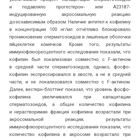
и подавляло прогестерон- или A23187-
индуцированную акросомальную реакцию
дозозависимым образом. Наличие антител к кофилину
в концентрации 100 нг/мл отчётливо блокировало
проникновение сперматозоидов в лишённые оболочки
яйцеклетки хомячков. Кроме того, результаты
иммунофлюоресцентного исследования показали, что
кофилин был локализован совместно с F-актином
в средней части сперматозоидов; однако, фосфо-
кофилин экспрессировался в хвосте, а не в средней
части, и не локализовался совместно с F-актином.
Далее, вестерн-блоттинг показал, что уровень фосфо-
кофилина увеличивался при капацитации
сперматозоидов, а общее количество кофилина
и нерастворимая фракция кофилина возрастали при
акросомальной реакции; результаты
иммунофлюоресцентного исследования показали, что
количество кофилина в акросоме возрастало при