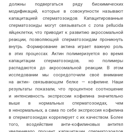
должны подвергаться ряду биохимических
модификаций, которые в совокупности называют
капацитацией сперматозоидов. Капацитированные
сперматозоиды могут связываться с zona pellucida
яйцеклетки, что приводит к развитию акросомальной
реакции, позволяющей сперматозоидам проникнуть
внутрь. Формирование актина играет важную роль
в этих процессах. Актин полимеризуется во время
капацитации сперматозоидов, но полимеры
распадаются до акросомальной реакции. В этом
исследовании мы сосредоточили своё внимание
на актин- связывающем белке — кофилине. Наши
результаты показали, что процентное соотношение
и интенсивность экспрессии кофилина значительно
выше в нормальных сперматозоидах, чем
в ненормальных, а сама по себе экспрессия кофилина
в сперматозоидах коррелирует с их качеством. Более
того, воздействие анти-кофилиновых антител
увеличивало процент капацитации сперматозоидов