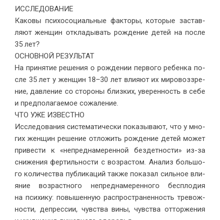
ИССЛЕДОВАНИЕ
Како­вы пси­хо­со­ци­аль­ные фак­то­ры, ко­то­рые за­став­
ля­ют жен­щин от­кла­ды­вать рож­де­ние де­тей на по­сле
35 лет?
ОСНОВНОЙ РЕЗУЛЬТАТ
На при­ня­тие ре­ше­ния о рож­де­нии пер­во­го ре­бен­ка по­
сле 35 лет у жен­щин 18–30 лет вли­я­ют их ми­ро­воз­зре­
ние, дав­ле­ние со сто­ро­ны близ­ких, уве­рен­ность в себе
и пред­по­ла­га­е­мое со­жа­ле­ние.
ЧТО УЖЕ ИЗВЕСТНО
Иссле­до­ва­ния си­сте­ма­ти­че­ски по­ка­зы­ва­ют, что у мно­
гих жен­щин ре­ше­ние от­ло­жить рож­де­ние де­тей мо­жет
при­ве­сти к «непред­на­ме­рен­ной без­дет­но­сти» из-за
сни­же­ния фер­тиль­но­сти с воз­рас­том. Ана­лиз боль­шо­
го ко­ли­че­ства пуб­ли­ка­ций так­же по­ка­зал силь­ное вли­
я­ние воз­раст­но­го непред­на­ме­рен­но­го бес­пло­дия
на пси­хи­ку: по­вы­шен­ную рас­про­стра­нен­ность тре­вож­
но­сти, де­прес­сии, чув­ства вины, чув­ства от­тор­же­ния