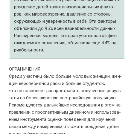
рож­де­ние де­тей та­ких пси­хо­со­ци­аль­ных фак­то­
ров, как ми­ро­воз­зре­ние, дав­ле­ние со сто­ро­ны
окру­жа­ю­щих и уве­рен­ность в себе. Эти фак­то­ры
объ­яс­ня­ли до 95% всей ва­ри­а­бель­но­сти дан­ных.
Рас­ши­рен­ная мо­дель, ко­то­рая учи­ты­ва­ла эф­фект
ожи­да­е­мо­го со­жа­ле­нию, объ­яс­ни­ла еще 4,4% ва­
ри­а­бель­но­сти.
ОГРАНИЧЕНИЯ
Сре­ди участ­ниц было боль­ше мо­ло­дых жен­щин, жен­
щин ев­ро­пео­ид­ной расы и боль­ше сту­ден­ток,
что не поз­во­ля­ет рас­про­стра­нить по­лу­чен­ные ре­зуль­
та­ты на бо­лее ши­ро­кую ав­стра­лий­скую по­пуля­цию.
Реко­мен­ду­ют­ся даль­ней­шие ис­сле­до­ва­ния в этом на­
прав­ле­нии с про­спек­тив­ным ди­зай­ном и ис­поль­зо­ва­
ни­ем ин­стру­мен­та оцен­ки по­ве­де­ния для изу­че­ния
свя­зи меж­ду на­ме­ре­ни­ем от­ло­жить рож­де­ние де­тей
и даль­ней­шим по­ве­де­нием.