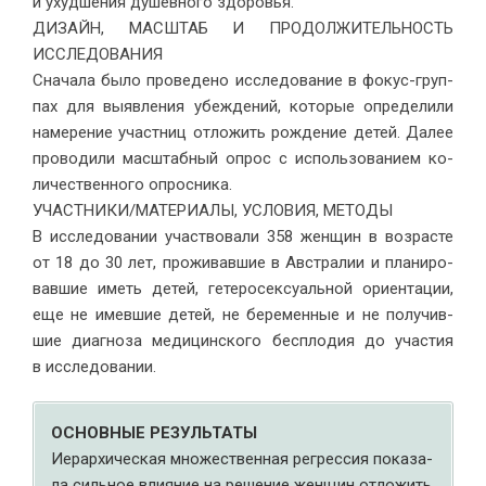
и ухуд­ше­ния ду­шев­но­го здо­ро­вья.
ДИЗАЙН, МАСШТАБ И ПРОДОЛЖИТЕЛЬНОСТЬ
ИССЛЕДОВАНИЯ
Сна­ча­ла было про­ве­де­но ис­сле­до­ва­ние в фо­кус-груп­
пах для вы­яв­ле­ния убеж­де­ний, ко­то­рые опре­де­ли­ли
на­ме­ре­ние участ­ниц от­ло­жить рож­де­ние де­тей. Далее
про­во­ди­ли мас­штаб­ный опрос с ис­поль­зо­ва­ни­ем ко­
ли­че­ствен­но­го опрос­ника.
УЧАСТНИКИ/МАТЕРИАЛЫ, УСЛОВИЯ, МЕТОДЫ
В ис­сле­до­ва­нии участ­во­ва­ли 358 жен­щин в воз­расте
от 18 до 30 лет, про­жи­вав­шие в Австра­лии и пла­ни­ро­
вав­шие иметь де­тей, ге­те­ро­сек­су­аль­ной ори­ен­та­ции,
еще не имев­шие де­тей, не бе­ре­мен­ные и не по­лу­чив­
шие ди­а­гно­за ме­ди­цин­ско­го бес­пло­дия до уча­стия
в ис­сле­до­ва­нии.
ОСНОВНЫЕ РЕЗУЛЬТАТЫ
Иерар­хи­че­ская мно­же­ствен­ная ре­грес­сия по­ка­за­
ла силь­ное вли­я­ние на ре­ше­ние жен­щин от­ло­жить