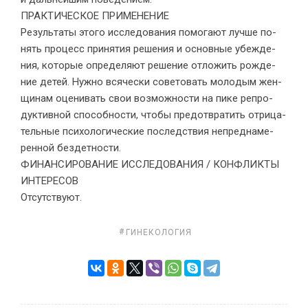
ПРАКТИЧЕСКОЕ ПРИМЕНЕНИЕ
Резуль­та­ты это­го ис­сле­до­ва­ния по­мо­га­ют луч­ше по­
нять про­цесс при­ня­тия ре­ше­ния и ос­нов­ные убеж­де­
ния, ко­то­рые опре­де­ля­ют ре­ше­ние от­ло­жить рож­де­
ние де­тей. Нуж­но вся­че­ски со­ве­то­вать мо­ло­дым жен­
щи­нам оце­ни­вать свои воз­мож­но­сти на пике ре­про­
дук­тив­ной спо­соб­но­сти, чтобы предот­вра­тить от­ри­ца­
тель­ные пси­хо­ло­ги­че­ские по­след­ствия непред­на­ме­
рен­ной без­дет­но­сти.
ФИНАНСИРОВАНИЕ ИССЛЕДОВАНИЯ / КОНФЛИКТЫ
ИНТЕРЕСОВ
Отсутствуют.
ГИНЕКОЛОГИЯ