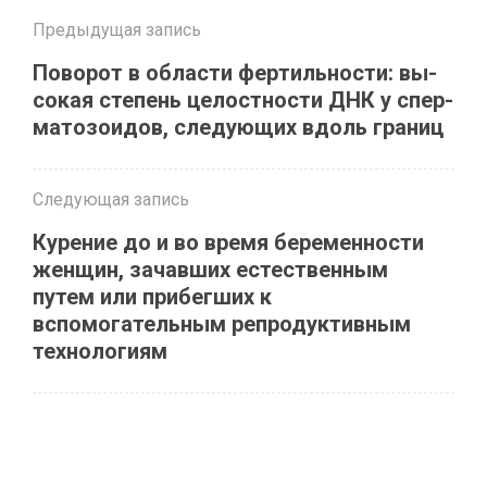
Предыдущая запись
Пово­рот в об­ла­сти фер­тиль­но­сти: вы­
со­кая сте­пень це­лост­но­сти ДНК у спер­
ма­то­зо­и­дов, сле­ду­ю­щих вдоль гра­ниц
Следующая запись
Курение до и во время беременности
женщин, зачавших естественным
путем или прибегших к
вспомогательным репродуктивным
технологиям