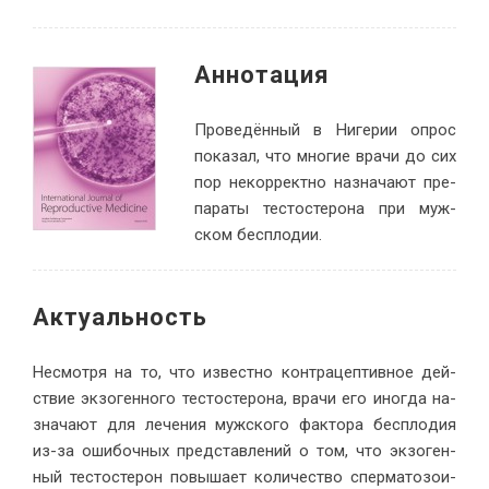
Ан­но­тация
Про­ве­дён­ный в Ни­ге­рии опрос
по­ка­зал, что мно­гие вра­чи до сих
пор некор­рект­но на­зна­ча­ют пре­
па­ра­ты те­сто­сте­ро­на при муж­
ском бес­плодии.
Ак­ту­аль­ность
Несмот­ря на то, что из­вест­но кон­тра­цеп­тив­ное дей­
ствие эк­зо­ген­но­го те­сто­сте­ро­на, вра­чи его ино­гда на­
зна­ча­ют для ле­че­ния муж­ско­го фак­то­ра бес­пло­дия
из-за оши­боч­ных пред­став­ле­ний о том, что эк­зо­ген­
ный те­сто­сте­рон по­вы­ша­ет ко­ли­че­ство спер­ма­то­зо­и­