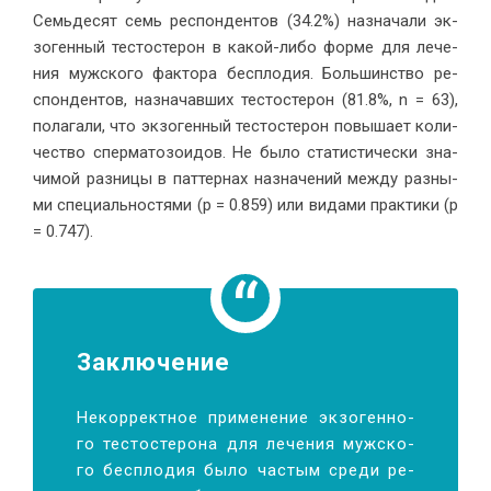
Семь­де­сят семь ре­спон­ден­тов (34.2%) на­зна­ча­ли эк­
зо­ген­ный те­сто­сте­рон в ка­кой-ли­бо фор­ме для ле­че­
ния муж­ско­го фак­то­ра бес­пло­дия. Боль­шин­ство ре­
спон­ден­тов, на­зна­чав­ших те­сто­сте­рон (81.8%, n = 63),
по­ла­га­ли, что эк­зо­ген­ный те­сто­сте­рон по­вы­ша­ет ко­ли­
че­ство спер­ма­то­зо­и­дов. Не бы­ло ста­ти­сти­че­ски зна­
чи­мой раз­ни­цы в пат­тер­нах на­зна­че­ний меж­ду раз­ны­
ми спе­ци­аль­но­стя­ми (p = 0.859) или ви­да­ми прак­ти­ки (p
= 0.747).
За­клю­чение
Некор­рект­ное при­ме­не­ние эк­зо­ген­но­
го те­сто­сте­ро­на для ле­че­ния муж­ско­
го бес­пло­дия бы­ло ча­стым сре­ди ре­