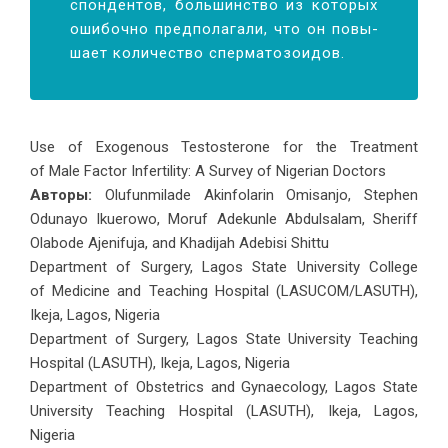
спон­ден­тов, боль­шин­ство из ко­то­рых
оши­боч­но пред­по­ла­га­ли, что он по­вы­
ша­ет ко­ли­че­ство спер­ма­то­зоидов.
Use of Exogenous Testosterone for the Treatment
of Male Factor Infertility: A Survey of Nigerian Doctors
Авторы:
Olufunmilade Akinfolarin Omisanjo, Stephen
Odunayo Ikuerowo, Moruf Adekunle Abdulsalam, Sheriff
Olabode Ajenifuja, and Khadijah Adebisi Shittu
Department of Surgery, Lagos State University College
of Medicine and Teaching Hospital (LASUCOM/LASUTH),
Ikeja, Lagos, Nigeria
Department of Surgery, Lagos State University Teaching
Hospital (LASUTH), Ikeja, Lagos, Nigeria
Department of Obstetrics and Gynaecology, Lagos State
University Teaching Hospital (LASUTH), Ikeja, Lagos,
Nigeria