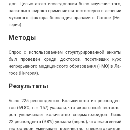
дов. Це­лью это­го ис­сле­до­ва­ния бы­ло изу­че­ние то­го,
на­сколь­ко ши­ро­ко при­ме­ня­ет­ся те­сто­сте­рон в ле­че­нии
муж­ско­го фак­то­ра бес­пло­дия вра­ча­ми в Ла­го­се (Ни­
герия).
Методы
Опрос с ис­поль­зо­ва­ни­ем струк­ту­ри­ро­ван­ной ан­ке­ты
был про­ве­дён сре­ди док­то­ров, по­се­тив­ших курс
непре­рыв­но­го ме­ди­цин­ско­го об­ра­зо­ва­ния (НМО) в Ла­
го­се (Ни­герия).
Ре­зультаты
Бы­ло 225 ре­спон­ден­тов. Боль­шин­ство из ре­спон­ден­
тов (69.8%, n = 157) ука­за­ли, что эк­зо­ген­ный те­сто­сте­
рон уве­ли­чи­ва­ет ко­ли­че­ство спер­ма­то­зо­и­дов. Лишь
22 ре­спон­ден­та (9.8%) ука­за­ли (вер­но), что эк­зо­ген­ный
те­сто­сте­рон умень­ша­ет ко­ли­че­ство спер­ма­то­зо­и­дов.