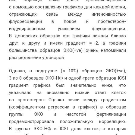
с помощью составления графиков для каждой клетки,
отражающих связь между интенсивностью
флуоресценции в покое и прогестерон-
индуцированным усилением флуоресценции.
В донорских образцах эти графики лежали близко
друг к другу и имели градиент ≈ 2, а графики
большинства образцов ЭКО(+ve) очень напоминали
распределение у доноров.
Однако, в подгруппе (≈ 10%) образцов ЭКО(+ve),
3 из 8 образцов ЭКО-НФ и одной трети образцов ICSI
градиент графика был значительно ниже, что
указывало на аномально низкий ответ клеток
на прогестерон. Оценка связи между градиентом
(коэффициентом регрессии в графике) в образцах
группы ЭКО и частотой фертилизации
продемонстрировала положительную корреляцию.
В группах ЭКО-НФ и ICSI доля клеток, в которых