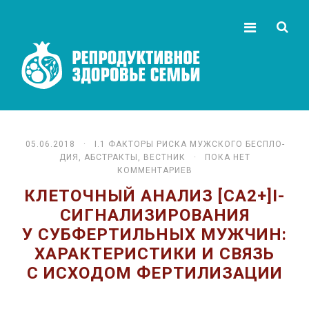
05.06.2018 ·
I.1 ФАК­ТО­РЫ РИС­КА МУЖ­СКО­ГО БЕС­ПЛО­
ДИЯ
,
АБСТРАКТЫ
,
ВЕСТНИК
· ПОКА НЕТ
КОММЕНТАРИЕВ
КЛЕТОЧНЫЙ АНАЛИЗ [CA2+]I-
СИГНАЛИЗИРОВАНИЯ
У СУБФЕРТИЛЬНЫХ МУЖЧИН:
ХАРАКТЕРИСТИКИ И СВЯЗЬ
С ИСХОДОМ ФЕРТИЛИЗАЦИИ