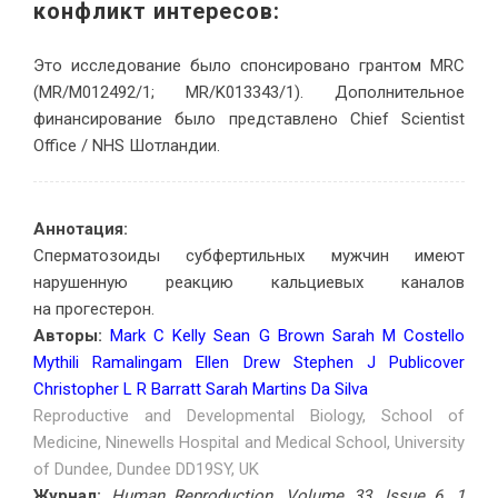
конфликт интересов:
Это исследование было спонсировано грантом MRC
(MR/M012492/1; MR/K013343/1). Дополнительное
финансирование было представлено Chief Scientist
Office / NHS Шотландии.
Аннотация:
Сперматозоиды субфертильных мужчин имеют
нарушенную реакцию кальциевых каналов
на прогестерон.
Авторы:
Mark C Kelly Sean G Brown Sarah M Costello
Mythili Ramalingam Ellen Drew Stephen J Publicover
Christopher L R Barratt Sarah Martins Da Silva
Reproductive and Developmental Biology, School of
Medicine, Ninewells Hospital and Medical School, University
of Dundee, Dundee DD19SY, UK
Журнал:
Human Reproduction, Volume 33, Issue 6, 1