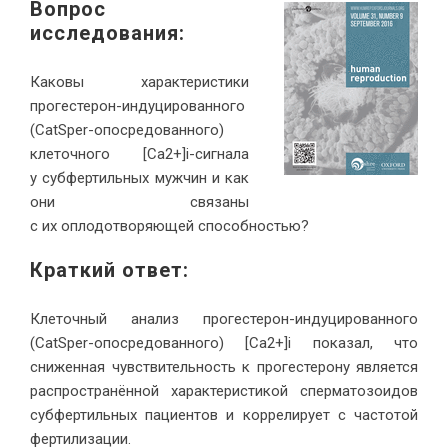
Вопрос
исследования:
Каковы характеристики
прогестерон-индуцированного
(CatSper-опосредованного)
клеточного [Ca2+]i-сигнала
у субфертильных мужчин и как
они связаны
с их оплодотворяющей способностью?
Краткий ответ:
Клеточный анализ прогестерон-индуцированного
(CatSper-опосредованного) [Ca2+]i показал, что
сниженная чувствительность к прогестерону является
распространённой характеристикой сперматозоидов
субфертильных пациентов и коррелирует с частотой
фертилизации.