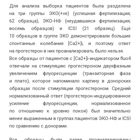
Для анализа выборка пациентов была разделена
на три группы: ЭКО(+ve) (успешная фертилизация;
62 образца), ЭКО-НФ (неудавшаяся фертилизация;
восемь образцов) и ICSI (21 образец). Ещё
10 образцов в группе ЭКО демонстрировали большие
спонтанные колебания [Ca2+]i, и поэтому ответ
на прогестерон в них проанализровать было нельзя.
Все образцы от пациентов с [Ca2+]i-индикатором fluo4
отвечали на стимуляцию прогестероном двухфазным
увеличением флуоресценции (транзиторная фаза
и плато), которое напоминало картину в донорских
образцах после стимуляции прогестероном. Средний
нормализованный ответ (прогестерон-индуцированное
усиление флуоресценции, нормализованное
по отношению к уровню покоя) был значительно
менее выраженным в группах пациентов ЭКО-НФ и ICSI
по сравнению с донорами.
Все образцы были далее проанализированы