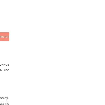
яются
онное
ь его
nlay-
ода по