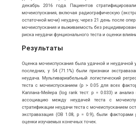
декабрь 2016 года. Пациентов стратифицировал
мочеиспускания, включая радиографическую (экстр
остаточной мочи) неудачу, через 21 день после оп
мочеиспускания и выживаемость без рецидивирован
риска неудачи фунционального теста и оценки влиян
Результаты
Оценка мочеиспускания была удачной и неудачной у 4
последних, у 54 (71.1%) были признаки экстраваз
неудача. Мультивариабельный логистический регр
теста с мочеиспусканием (p > 0.05 для всех факт
Каплана-Мейера (log rank тест: p = 0.033) и анализ
ассоциацию между неудачей теста с мочеиспу
стратификации неудачи теста с мочеиспусканием оста
экстравазация (ОВ 1.08, p = 0.9), были факторам
оценки изучаемых конечных точек.