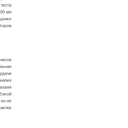
теста
100 мл
оценке
кторов
 числа
альная
удачи
анализ
казали
бокой
 но не
рактер