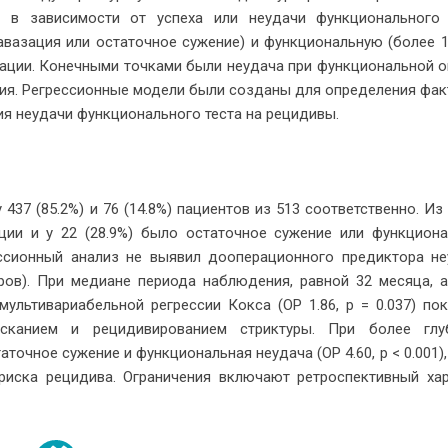
и в зависимости от успеха или неудачи функционального 
авазация или остаточное сужение) и функциональную (более 
ерации. Конечными точками были неудача при функциональной 
ия. Регрессионные модели были созданы для определения фа
ия неудачи функционального теста на рецидивы.
37 (85.2%) и 76 (14.8%) пациентов из 513 соответственно. Из
ации и у 22 (28.9%) было остаточное сужение или функцион
ессионный анализ не выявил дооперационного предиктора не
оров). При медиане периода наблюдения, равной 32 месяца, 
 мультивариабельной регрессии Кокса (ОР 1.86, p = 0.037) по
сканием и рецидивированием стриктуры. При более глу
точное сужение и функциональная неудача (ОР 4.60, p < 0.001),
и риска рецидива. Ограничения включают ретроспективный ха