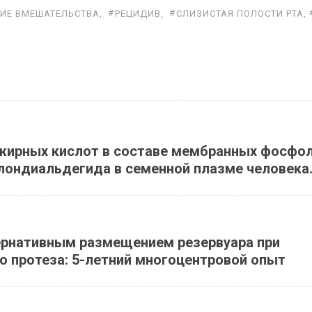
КИЕ ВМЕШАТЕЛЬСТВА
,
РЕЦИДИВ
,
СЛИЗИСТАЯ ПОЛОСТИ РТА
,
 жир­ных кис­лот в со­ста­ве мем­бран­ных фос­фо­
­лон­ди­аль­де­ги­да в се­мен­ной плаз­ме че­ловека
ернативным размещением резервуара при
о протеза: 5-летний многоцентровой опыт