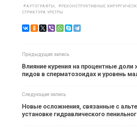
АУТОГРАФТЫ
,
РЕКОНСТРУКТИВНЫЕ ХИРУРГИЧЕС
СТРИКТУРА УРЕТРЫ
Предыдущая запись
Вли­я­ние ку­ре­ния на про­цент­ные до­ли
пи­дов в спер­ма­то­зо­и­дах и уро­вень ма
Следующая запись
Новые осложнения, связанные с альт
установке гидравлического пенильног