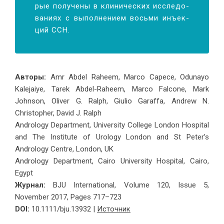
рые по­лу­че­ны в кли­ни­че­ских ис­сле­до­
ва­ни­ях с вы­пол­не­ни­ем вось­ми инъ­ек­
ций CCH.
Авторы:
Amr Abdel Raheem, Marco Capece, Odunayo
Kalejaiye, Tarek Abdel-Raheem, Marco Falcone, Mark
Johnson, Oliver G. Ralph, Giulio Garaffa, Andrew N.
Christopher, David J. Ralph
Andrology Department, University College London Hospital
and The Institute of Urology London and St Peter’s
Andrology Centre, London, UK
Andrology Department, Cairo University Hospital, Cairo,
Egypt
Журнал:
BJU International, Volume 120, Issue 5,
November 2017, Pages 717–723
DOI:
10.1111/bju.13932 |
Источник