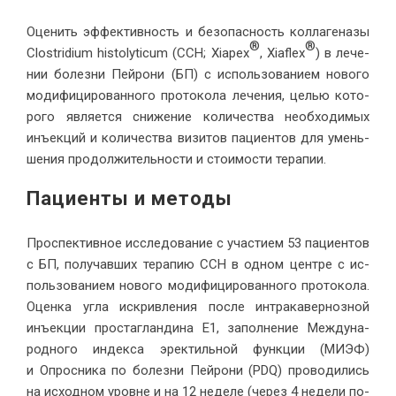
Оце­нить эф­фек­тив­ность и без­опас­ность кол­ла­ге­на­зы
®
®
Clostridium histolyticum (CCH; Xiapex
, Xiaflex
) в ле­че­
нии бо­лез­ни Пей­ро­ни (БП) с ис­поль­зо­ва­ни­ем но­во­го
мо­ди­фи­ци­ро­ван­но­го про­то­ко­ла ле­че­ния, це­лью ко­то­
ро­го яв­ля­ет­ся сни­же­ние ко­ли­че­ства необ­хо­ди­мых
инъ­ек­ций и ко­ли­че­ства ви­зи­тов па­ци­ен­тов для умень­
ше­ния про­дол­жи­тель­но­сти и сто­и­мо­сти те­рапии.
Па­ци­ен­ты и методы
Про­спек­тив­ное ис­сле­до­ва­ние с уча­сти­ем 53 па­ци­ен­тов
с БП, по­лу­чав­ших те­ра­пию CCH в од­ном цен­тре с ис­
поль­зо­ва­ни­ем но­во­го мо­ди­фи­ци­ро­ван­но­го про­то­ко­ла.
Оцен­ка уг­ла ис­крив­ле­ния по­сле ин­тра­ка­вер­ноз­ной
инъ­ек­ции про­ста­глан­ди­на E1, за­пол­не­ние Меж­ду­на­
род­но­го ин­дек­са эрек­тиль­ной функ­ции (МИЭФ)
и Опрос­ни­ка по бо­лез­ни Пей­ро­ни (PDQ) про­во­ди­лись
на ис­ход­ном уровне и на 12 неде­ле (через 4 неде­ли по­