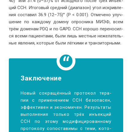
40)° или 31.4 (0–57)% от ис­ход­но­го по­сле трёх инъ­ек­
ций CCH. Ито­го­вый сред­ний (диа­па­зон) угол ис­крив­ле­
ния со­ста­вил 36.9 (12–75)° (P < 0.001). От­ме­че­но улуч­
ше­ние по каж­до­му до­ме­ну опрос­ни­ка МИЭФ, всем
трём до­ме­нам PDQ и по GAPD. CCH хо­ро­шо пе­ре­но­сил­
ся все­ми па­ци­ен­та­ми, бы­ли лишь мест­ные неже­ла­тель­
ные яв­ле­ния, ко­то­рые бы­ли лёг­ки­ми и тран­зи­торными.
За­клю­чение
Но­вый со­кра­щён­ный про­то­кол те­ра­
пии с при­ме­не­ни­ем CCH без­опа­сен,
эф­фек­ти­вен и эко­но­ми­чен. Ре­зуль­та­ты
вы­пол­не­ния толь­ко трёх инъ­ек­ций
CCH по это­му мо­ди­фи­ци­ро­ван­но­му
про­то­ко­лу со­по­ста­ви­мы с те­ми, ко­то­