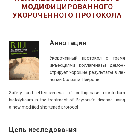
МОДИФИЦИРОВАННОГО
УКОРОЧЕННОГО ПРОТОКОЛА
Ан­но­тация
Уко­ро­чен­ный про­то­кол с тре­мя
инъ­ек­ци­я­ми кол­ла­ге­на­зы де­мон­
стри­ру­ет хо­ро­шие ре­зуль­та­ты в ле­
че­нии бо­лез­ни Пейрони.
Safety and effectiveness of collagenase clostridium
histolyticum in the treatment of Peyronie’s disease using
a new modified shortened protocol
Цель ис­сле­до­вания