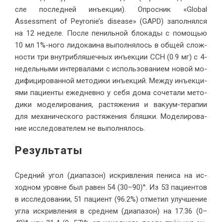
сле по­след­ней инъ­ек­ции). Опрос­ник «Global
Assessment of Peyronie’s disease» (GAPD) за­пол­нял­ся
на 12 неде­ле. По­сле пе­ниль­ной бло­ка­ды с по­мо­щью
10 мл 1%-но­го ли­до­ка­и­на вы­пол­ня­лось в об­щей слож­
но­сти три вну­т­рибля­шеч­ных инъ­ек­ции CCH (0.9 мг) с 4-
недель­ны­ми ин­тер­ва­ла­ми с ис­поль­зо­ва­ни­ем но­вой мо­
ди­фи­ци­ро­ван­ной ме­то­ди­ки инъ­ек­ций. Меж­ду инъ­ек­ци­
я­ми па­ци­ен­ты еже­днев­но у се­бя до­ма со­че­та­ли ме­то­
ди­ки мо­де­ли­ро­ва­ния, рас­тя­же­ния и ва­ку­ум-те­ра­пии
для ме­ха­ни­че­ско­го рас­тя­же­ния бляш­ки. Мо­де­ли­ро­ва­
ние ис­сле­до­ва­те­лем не вы­пол­нялось.
Ре­зультаты
Сред­ний угол (диа­па­зон) ис­крив­ле­ния пе­ни­са на ис­
ход­ном уровне был ра­вен 54 (30–90)°. Из 53 па­ци­ен­тов
в ис­сле­до­ва­нии, 51 па­ци­ент (96.2%) от­ме­тил улуч­ше­ние
уг­ла ис­крив­ле­ния в сред­нем (диа­па­зон) на 17.36 (0–