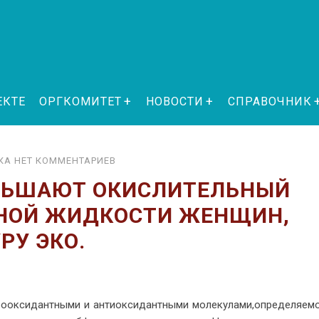
ЕКТЕ
ОРГКОМИТЕТ
НОВОСТИ
СПРАВОЧНИК
А НЕТ КОММЕНТАРИЕВ
НЬШАЮТ ОКИСЛИТЕЛЬНЫЙ
РНОЙ ЖИДКОСТИ ЖЕНЩИН,
РУ ЭКО.
ро­ок­си­дант­ны­ми и ан­ти­ок­си­дант­ны­ми мо­ле­ку­ла­ми,опре­де­ля­е­