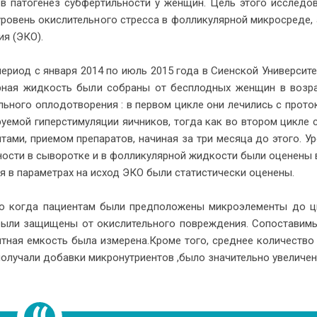
па­то­ге­нез суб­фер­тиль­но­сти у жен­щин. Цель это­го ис­сле­до­в
о­вень окис­ли­тель­но­го стрес­са в фол­ли­ку­ляр­ной мик­ро­сре­де,
ния (ЭКО).
 пе­ри­од с ян­ва­ря 2014 по июль 2015 года в Си­ен­ской Уни­вер­си­т
­ляр­ная жид­кость были со­бра­ны от бес­плод­ных жен­щин в воз­р
ль­но­го опло­до­тво­ре­ния : в пер­вом цик­ле они ле­чи­лись с про­то
­ру­е­мой ги­пер­сти­му­ля­ции яич­ни­ков, то­гда как во вто­ром цик­ле 
та­ми, при­е­мом пре­па­ра­тов, на­чи­ная за три ме­ся­ца до это­го. У
но­сти в сы­во­рот­ке и в фол­ли­ку­ляр­ной жид­ко­сти были оце­не­ны
я в па­ра­мет­рах на ис­ход ЭКО были ста­ти­сти­че­ски оце­не­ны.
то ко­гда па­ци­ен­там были пред­по­ло­же­ны мик­ро­эле­мен­ты до ц
ыли за­щи­ще­ны от окис­ли­тель­но­го по­вре­жде­ния. Со­по­ста­ви­
ант­ная ем­кость была из­ме­ре­на.Кро­ме того, сред­нее ко­ли­че­ство
­лу­ча­ли до­бав­ки мик­ро­нут­ри­ен­тов ,было зна­чи­тель­но уве­ли­че­н