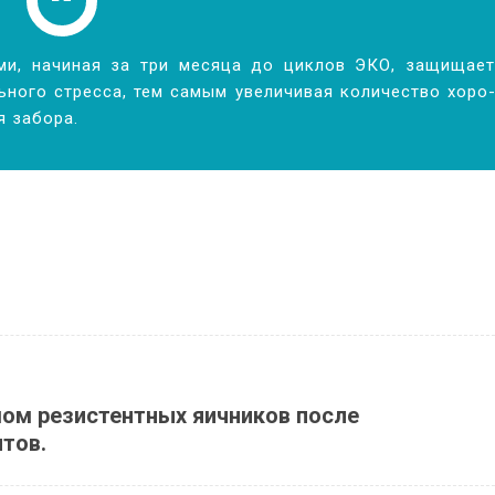
та­ми, на­чи­ная за три ме­ся­ца до цик­лов ЭКО, за­щи­ща­ет
ь­но­го стрес­са, тем са­мым уве­ли­чи­вая ко­ли­че­ство хо­ро­
 за­бо­ра.
ом резистентных яичников после
тов.