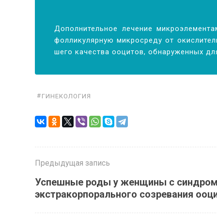
До­пол­ни­тель­ное ле­че­ние мик­ро­эле­мен­
фол­ли­ку­ляр­ную мик­ро­сре­ду от окис­ли­тел
ше­го ка­че­ства ооци­тов, об­на­ру­жен­ных для
ГИНЕКОЛОГИЯ
Предыдущая запись
Успешные роды у женщины с синдром
экстракорпорального созревания ооци