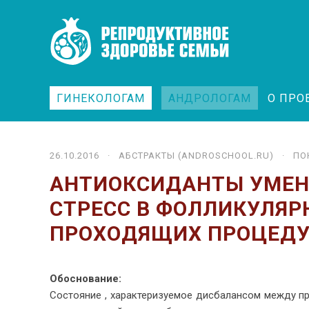
ГИНЕКОЛОГАМ
АНДРОЛОГАМ
О ПРО
26.10.2016 ·
АБСТРАКТЫ (ANDROSCHOOL.RU)
· ПОК
АНТИОКСИДАНТЫ УМЕ
СТРЕСС В ФОЛЛИКУЛЯ
ПРОХОДЯЩИХ ПРОЦЕДУ
Обос­но­ва­ние:
Со­сто­я­ние , ха­рак­те­ри­зу­е­мое дис­ба­лан­сом меж­ду п