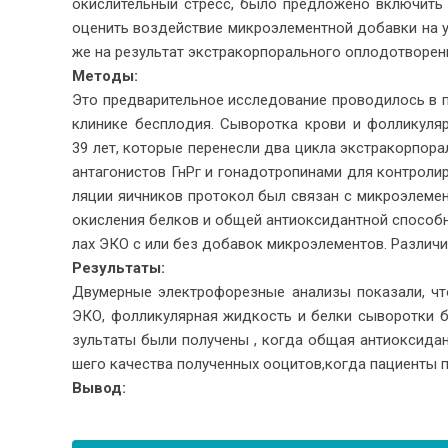
окис­ли­тель­ный стресс, было пред­ло­же­но вклю­чить в 
оце­нить воз­дей­ствие мик­ро­эле­мент­ной до­бав­ки на ур
же на ре­зуль­тат экс­тра­кор­по­раль­но­го опло­до­тво­ре­
Ме­то­ды:
Это пред­ва­ри­тель­ное ис­сле­до­ва­ние про­во­ди­лось в
кли­ни­ке бес­пло­дия. Сы­во­рот­ка кро­ви и фол­ли­ку
39 лет, ко­то­рые пе­ре­нес­ли два цик­ла экс­тра­кор­по­ра
ан­та­го­ни­стов ГнРг и го­на­до­тро­пи­на­ми для кон­тро­ли
ля­ции яич­ни­ков про­то­кол был свя­зан с мик­ро­эле­мен­
окис­ле­ния бел­ков и об­щей ан­ти­ок­си­дант­ной спо­соб­
лах ЭКО с или без до­ба­вок мик­ро­эле­мен­тов. Раз­ли­чи
Ре­зуль­та­ты:
Дву­мер­ные элек­тро­фо­рез­ные ана­ли­зы по­ка­за­ли, ч
ЭКО, фол­ли­ку­ляр­ная жид­кость и бел­ки сы­во­рот­ки б
зуль­та­ты были по­лу­че­ны , ко­гда об­щая ан­ти­ок­си­д
ше­го ка­че­ства по­лу­чен­ных ооци­тов,ко­гда па­ци­ен­ты по
Вы­вод: