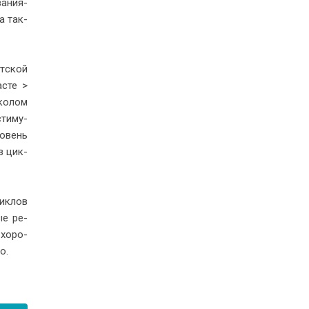
а­ния-
 а так­
ет­ской
асте >
­ко­лом
сти­му­
ро­вень
 в цик­
ик­лов
мые ре­
 хо­ро­
о.