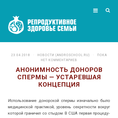
23.04.2018 ·
НОВОСТИ (ANDROSCHOOL.RU)
· ПОКА
НЕТ КОММЕНТАРИЕВ
АНОНИМНОСТЬ ДОНОРОВ
СПЕРМЫ — УСТАРЕВШАЯ
КОНЦЕПЦИЯ
Ис­поль­зо­ва­ние до­нор­ской спер­мы из­на­чаль­но бы­ло
ме­ди­цин­ской прак­ти­кой, уро­вень сек­рет­но­сти во­круг
ко­то­рой гра­ни­чил со сты­дом. В США пер­вая про­це­ду­