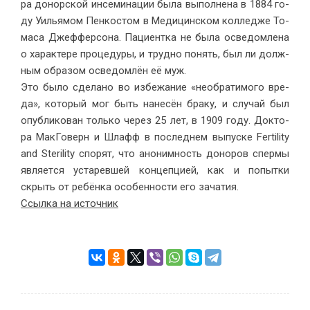
ра до­нор­ской ин­се­ми­на­ции бы­ла вы­пол­не­на в 1884 го­
ду Уи­лья­мом Пен­ко­стом в Ме­ди­цин­ском кол­ле­дже То­
ма­са Джеф­фер­со­на. Па­ци­ент­ка не бы­ла осве­дом­ле­на
о ха­рак­те­ре про­це­ду­ры, и труд­но по­нять, был ли долж­
ным об­ра­зом осве­дом­лён её муж.
Это бы­ло сде­ла­но во из­бе­жа­ние «необ­ра­ти­мо­го вре­
да», ко­то­рый мог быть на­не­сён бра­ку, и слу­чай был
опуб­ли­ко­ван толь­ко через 25 лет, в 1909 го­ду. Док­то­
ра МакГоверн и Шлафф в по­след­нем вы­пус­ке Fertility
and Sterility спо­рят, что ано­ним­ность до­но­ров спер­мы
яв­ля­ет­ся уста­рев­шей кон­цеп­ци­ей, как и по­пыт­ки
скрыть от ре­бён­ка осо­бен­но­сти его за­чатия.
Ссылка на источник