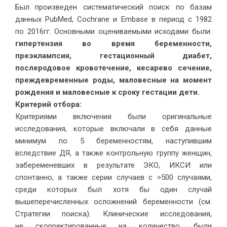
Был произведен систематический поиск по базам
данных PubMed, Cochrane и Embase в период с 1982
по 2016гг. Основными оцениваемыми исходами были:
гипертензия во время беременности,
преэклампсия, гестационный диабет,
послеродовое кровотечение, кесарево сечение,
преждевременные роды, маловесные на момент
рождения и маловесные к сроку гестации дети.
Критерий отбора:
Критериями включения были оригинальные
исследования, которые включали в себя данные
минимум по 5 беременностям, наступившим
вследствие ДЯ, а также контрольную группу женщин,
забеременевших в результате ЭКО, ИКСИ или
спонтанно, а также серии случаев с >500 случаями,
среди которых был хотя бы один случай
вышеперечисленных осложнений беременности (см.
Стратегии поиска). Клинические исследования,
не скорректированные на количество, были