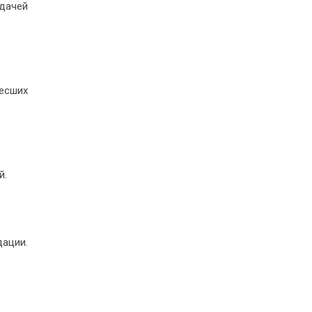
дачей
есших
й.
дации.