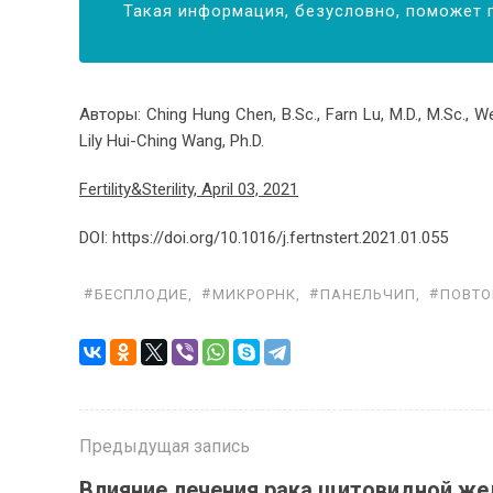
Такая информация, безусловно, поможет 
Авторы: Ching Hung Chen, B.Sc., Farn Lu, M.D., M.Sc., Wen
Lily Hui-Ching Wang, Ph.D.
Fertility&Sterility, April 03, 2021
DOI: https://doi.org/10.1016/j.fertnstert.2021.01.055
БЕСПЛОДИЕ
,
МИКРОРНК
,
ПАНЕЛЬЧИП
,
ПОВТО
Предыдущая запись
Влияние лечения рака щитовидной же