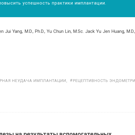
повысить успешность практики имплантации.
 Jui Yang, M.D., Ph.D., Yu Chun Lin, M.Sc. Jack Yu Jen Huang, M.D.,
РНАЯ НЕУДАЧА ИМПЛАНТАЦИИ
,
РЕЦЕПТИВНОСТЬ ЭНДОМЕТР
лезы на результаты вспомогательных