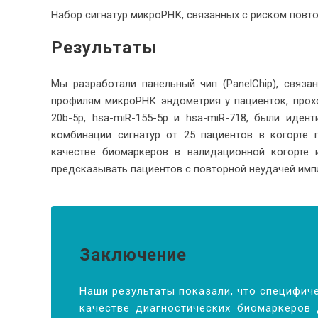
Набор сигнатур микроРНК, связанных с риском повт
Результаты
Мы разработали панельный чип (PanelChip), связа
профилям микроРНК эндометрия у пациенток, прох
20b-5p, hsa-miR-155-5p и hsa-miR-718, были иде
комбинации сигнатур от 25 пациентов в когорте
качестве биомаркеров в валидационной когорте 
предсказывать пациентов с повторной неудачей имп
Заключение
Наши результаты показали, что специфич
качестве диагностических биомаркеров 