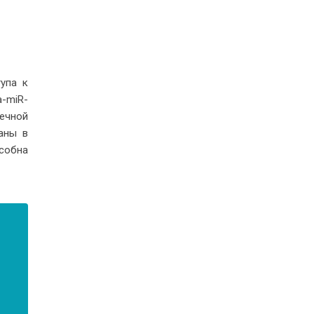
упа к
-miR-
ечной
аны в
собна