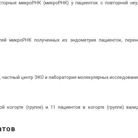
торные микроРНК (микроРНК) у пациенток с повторной неу
лей микроРНК полученных из эндометрия пациенток, перен
, частный центр ЭКО и лаборатория молекулярных исследовани
 когорте (группе) и 11 пациентов в когорте (группе) вали
атов