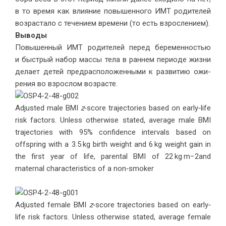
в то вре­мя как вли­я­ние по­вы­шен­но­го ИМТ ро­ди­те­лей
воз­рас­та­ло с те­че­ни­ем вре­ме­ни (то есть взрос­ле­ни­ем).
Вы­во­ды
По­вы­шен­ный ИМТ ро­ди­те­лей пе­ред бе­ре­мен­но­стью
и быст­рый на­бор мас­сы те­ла в ран­нем пе­ри­о­де жиз­ни
де­ла­ет де­тей пред­рас­по­ло­жен­ны­ми к раз­ви­тию ожи­
ре­ния во взрос­лом воз­расте.
Adjusted male BMI
z
‐score trajectories based on early‐life
risk factors. Unless otherwise stated, average male BMI
trajectories with 95% confidence intervals based on
offspring with a 3.5 kg birth weight and 6 kg weight gain in
the first year of life, parental BMI of 22 kg m−2and
maternal characteristics of a non‐smoker
Adjusted female BMI
z
‐score trajectories based on early‐
life risk factors. Unless otherwise stated, average female