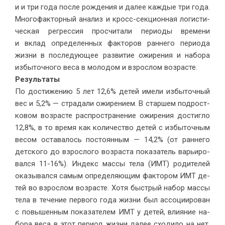
и и три го­да по­сле рож­де­ния и да­лее каж­дые три го­да.
Мно­го­фак­тор­ный ана­лиз и кросс-сек­ци­он­ная ло­ги­сти­
че­ская ре­грес­сия про­счи­та­ли пе­ри­о­ды вре­ме­ни
и вклад опре­де­лен­ных фак­то­ров ран­не­го пе­ри­о­да
жиз­ни в по­сле­ду­ю­щее раз­ви­тие ожи­ре­ния и на­бо­ра
из­бы­точ­но­го ве­са в мо­ло­дом и взрос­лом воз­расте.
Ре­зуль­та­ты
По до­сти­же­нию 5 лет 12,6% де­тей име­ли из­бы­точ­ный
вес и 5,2% — стра­да­ли ожи­ре­ни­ем. В стар­шем под­рост­
ко­вом воз­расте рас­про­стра­не­ние ожи­ре­ния до­стиг­ло
12,8%, в то вре­мя как ко­ли­че­ство де­тей с из­бы­точ­ным
ве­сом оста­ва­лось по­сто­ян­ным — 14,2% (от ран­не­го
дет­ско­го до взрос­ло­го воз­рас­та по­ка­за­тель ва­рьи­ро­
вал­ся 11-16%). Ин­декс мас­сы те­ла (ИМТ) ро­ди­те­лей
ока­зы­вал­ся са­мым опре­де­ля­ю­щим фак­то­ром ИМТ де­
тей во взрос­лом воз­расте. Хо­тя быст­рый на­бор мас­сы
те­ла в те­че­ние пер­во­го го­да жиз­ни был ас­со­ци­и­ро­ван
с по­вы­шен­ным по­ка­за­те­лем ИМТ у де­тей, вли­я­ние на­
бо­ра ве­са в этот пе­ри­од жиз­ни да­лее схо­ди­ло на нет,