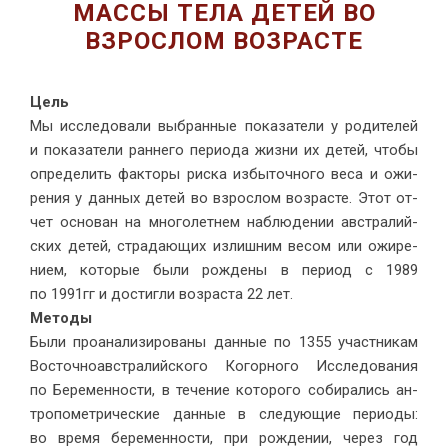
МАССЫ ТЕЛА ДЕТЕЙ ВО
ВЗРОСЛОМ ВОЗРАСТЕ
Цель
Мы ис­сле­до­ва­ли вы­бран­ные по­ка­за­те­ли у ро­ди­те­лей
и по­ка­за­те­ли ран­не­го пе­ри­о­да жиз­ни их де­тей, чтобы
опре­де­лить фак­то­ры рис­ка из­бы­точ­но­го ве­са и ожи­
ре­ния у дан­ных де­тей во взрос­лом воз­расте. Этот от­
чет ос­но­ван на мно­го­лет­нем на­блю­де­нии ав­стра­лий­
ских де­тей, стра­да­ю­щих из­лиш­ним ве­сом или ожи­ре­
ни­ем, ко­то­рые бы­ли рож­де­ны в пе­ри­од с 1989
по 1991гг и до­стиг­ли воз­рас­та 22 лет.
Ме­то­ды
Бы­ли про­ана­ли­зи­ро­ва­ны дан­ные по 1355 участ­ни­кам
Во­сточ­но­ав­стра­лий­ско­го Ко­гор­но­го Ис­сле­до­ва­ния
по Бе­ре­мен­но­сти, в те­че­ние ко­то­ро­го со­би­ра­лись ан­
тро­по­мет­ри­че­ские дан­ные в сле­ду­ю­щие пе­ри­о­ды:
во вре­мя бе­ре­мен­но­сти, при рож­де­нии, через год